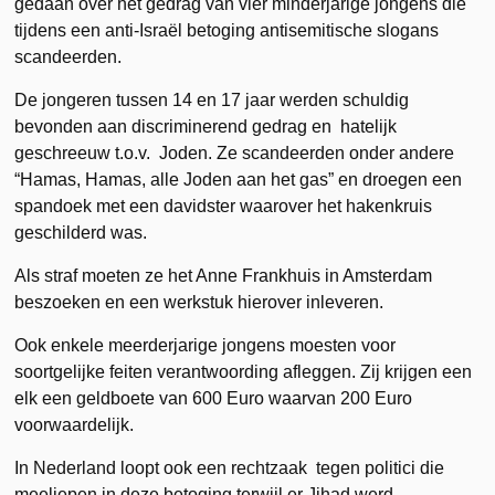
gedaan over het gedrag van vier minderjarige jongens die
tijdens een anti-Israël betoging antisemitische slogans
scandeerden.
De jongeren tussen 14 en 17 jaar werden schuldig
bevonden aan discriminerend gedrag en hatelijk
geschreeuw t.o.v. Joden. Ze scandeerden onder andere
“Hamas, Hamas, alle Joden aan het gas” en droegen een
spandoek met een davidster waarover het hakenkruis
geschilderd was.
Als straf moeten ze het Anne Frankhuis in Amsterdam
beszoeken en een werkstuk hierover inleveren.
Ook enkele meerderjarige jongens moesten voor
soortgelijke feiten verantwoording afleggen. Zij krijgen een
elk een geldboete van 600 Euro waarvan 200 Euro
voorwaardelijk.
In Nederland loopt ook een rechtzaak tegen politici die
meeliepen in deze betoging terwijl er Jihad werd