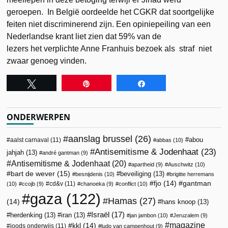
geroepen. In België oordeelde het CGKR dat soortgelijke
feiten niet discriminerend zijn. Een opiniepeiling van een
Nederlandse krant liet zien dat 59% van de
lezers het verplichte Anne Franhuis bezoek als straf niet
zwaar genoeg vinden.
Tweet
Pin
Share
ONDERWERPEN
aanslag brussel
(26)
abou
aalst carnaval
(11)
abbas
(10)
Antisemitisme & Jodenhaat
(23)
jahjah
(13)
andré gantman
(9)
Antisemitisme & Jodenhaat
(20)
apartheid
(9)
Auschwitz
(10)
bart de wever
(15)
beveiliging
(13)
besnijdenis
(10)
brigitte herremans
fjo
(14)
gantman
cd&v
(11)
(10)
ccojb
(9)
chanoeka
(9)
conflict
(10)
gaza
(122)
Hamas
(27)
(14)
hans knoop
(13)
Israël
(17)
herdenking
(13)
iran
(13)
jan jambon
(10)
Jeruzalem
(9)
magazine
kkl
(14)
joods onderwijs
(11)
ludo van campenhout
(9)