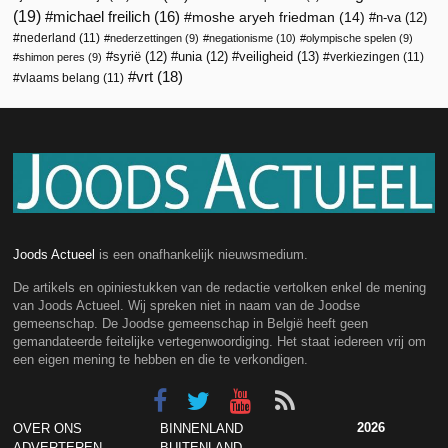
(19)
michael freilich
(16)
moshe aryeh friedman
(14)
n-va
(12)
nederland
(11)
nederzettingen
(9)
negationisme
(10)
olympische spelen
(9)
veiligheid
(13)
syrië
(12)
unia
(12)
verkiezingen
(11)
shimon peres
(9)
vrt
(18)
vlaams belang
(11)
Joods Actueel
is een onafhankelijk nieuwsmedium.
De artikels en opiniestukken van de redactie vertolken enkel de mening
van Joods Actueel. Wij spreken niet in naam van de Joodse
gemeenschap. De Joodse gemeenschap in België heeft geen
gemandateerde feitelijke vertegenwoordiging. Het staat iedereen vrij om
een eigen mening te hebben en die te verkondigen.
2026
OVER ONS
BINNENLAND
ADVERTEREN
BUITENLAND