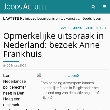
LAATSTE
Religieuze besnijdenis en toekomst van Joods leven centraal tijdens conferentie in Brussel
“Besnijdenisdebat toont hoe moeilijk seculiere Westen minderheden begrijpt”, Jinnih Beels (Vooruit)
CITYTRIP | ROEMENIË – Boekarest: de verrassing van Oost-Europa
ANTISEMITISME
BUITENLAND
“Vandaag zit elke Jood in België op de beklaagdenbank”
Opmerkelijke uitspraak in
goKosher lanceert nieuwe website en samenwerking met Mishpacha voor kosher travel en simchas wereldwijd
Nederland: bezoek Anne
Frankhuis
15 Maart 2009
Een
Nederlandse
Foto betoging Antwerpen: kunnen
politierechter
soortgelijke feiten in België onder het
toeziend oog van de politie ongestraft
heeft in Den
blijven?
Haag een
uitspraak