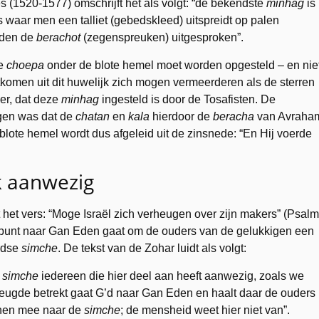
 (1520-1577) omschrijft het als volgt: “de bekendste
minhag
is
 waar men een talliet (gebedskleed) uitspreidt op palen
rden de
berachot
(zegenspreuken) uitgesproken”.
de
choepa
onder de blote hemel moet worden opgesteld – en nie
rtkomen uit dit huwelijk zich mogen vermeerderen als de sterren
er, dat deze
minhag
ingesteld is door de Tosafisten. De
ngen was dat de
chatan
en
kala
hierdoor de
beracha
van Avraha
lote hemel wordt dus afgeleid uit de zinsnede: “En Hij voerde
k aanwezig
t het vers: “Moge Israël zich verheugen over zijn makers” (Psalm
tepunt naar Gan Eden gaat om de ouders van de gelukkigen een
rdse
simche
. De tekst van de Zohar luidt als volgt:
e
simche
iedereen die hier deel aan heeft aanwezig, zoals we
reugde betrekt gaat G’d naar Gan Eden en haalt daar de ouders
hen mee naar de
simche
; de mensheid weet hier niet van”.