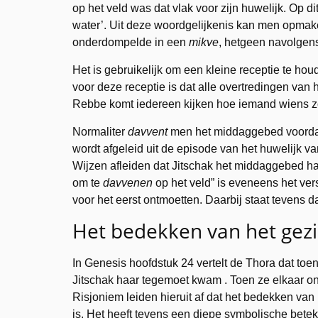
op het veld was dat vlak voor zijn huwelijk. Op d
water’. Uit deze woordgelijkenis kan men opmaken
onderdompelde in een
mikve
, hetgeen navolgen
Het is gebruikelijk om een kleine receptie te ho
voor deze receptie is dat alle overtredingen van
Rebbe komt iedereen kijken hoe iemand wiens zon
Normaliter
davvent
men het middaggebed voord
wordt afgeleid uit de episode van het huwelijk v
Wijzen afleiden dat Jitschak het middaggebed ha
om te
davvenen
op het veld” is eveneens het ver
voor het eerst ontmoetten. Daarbij staat tevens d
Het bedekken van het gez
In Genesis hoofdstuk 24 vertelt de Thora dat toe
Jitschak haar tegemoet kwam . Toen ze elkaar o
Risjoniem leiden hieruit af dat het bedekken van
is. Het heeft tevens een diepe symbolische beteke