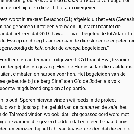
is het een grote
mitsva
om de
chatan
en
kala
te verheugen en
an de ziel bij allen die zich hieraan overgeven.
rers
wordt in traktaat Berachot (61) afgeleid uit het vers (Genesi
m had genomen uit tot een vrouw en Hij bracht haar tot de
ar dat het leert dat G’d Chawa – Eva – begeleidde tot Adam. In
maakte Eva op en droeg haar over aan de dienstdoende engelen o
egenwoordig de
kala
onder de
choepa
begeleiden.”
 wordt een en ander nader uitgewerkt. G’d bracht Eva, tezamen
 onder gejubel en gezang. Heel de Hemelse familie daalde met
uiten, cimbalen en harpen voor hen. Het begeleiden van de
et gebeurde bij de berg Sinaï toen G’d de Joden als volk
eeëntwintigduizend engelen af op aarde.
 is oud. Sporen hiervan vinden wij reeds in de profeet
luid van blijdschap, het geluid van de
chatan
en de
kala
, het
van de Talmoed vinden we ook, dat licht geassocieerd werd met
etuigen kwamen, die gezien hadden dat er in een bepaald huis
onden en vrouwen bij het licht van kaarsen zeiden dat die en die