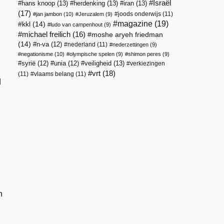
Israël
hans knoop
(13)
herdenking
(13)
iran
(13)
(17)
joods onderwijs
(11)
jan jambon
(10)
Jeruzalem
(9)
magazine
(19)
kkl
(14)
ludo van campenhout
(9)
michael freilich
(16)
moshe aryeh friedman
(14)
n-va
(12)
nederland
(11)
nederzettingen
(9)
negationisme
(10)
olympische spelen
(9)
shimon peres
(9)
veiligheid
(13)
syrië
(12)
unia
(12)
verkiezingen
vrt
(18)
(11)
vlaams belang
(11)
d
n