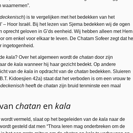
an waarnemen”.
deckenisch
) is te vergelijken met het bedekken van het
el’ – Hoor Israël. Bij het lezen van Sjema bedekken wij de ogen
 en oprecht geloven in G’ds eenheid. Wij hebben alleen met Hem
or om enkel voor elkaar te leven. De Chatam Sofeer zegt dat he
r ingetogenheid.
 de
kala
? Over het algemeen wordt de
chatan
door zijn
naar de
kala
wanneer hij haar gezicht bedekt. Op andere
zicht van de
kala
in opdracht van de
chatan
bedekken. Sluieren
B.T. Kidoesjien 42a) staat dat het verboden is om een vrouw te
deckenisch
heeft de
chatan
zijn bruid tenminste een maal
 van
chatan
en
kala
 wordt vermeld, slaat op het begeleiden van de
kala
naar de
 wordt gesteld dat men “Thora leren mag onderbreken om de