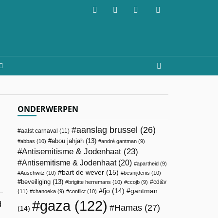
ONDERWERPEN
aanslag brussel
(26)
aalst carnaval
(11)
abou jahjah
(13)
abbas
(10)
andré gantman
(9)
Antisemitisme & Jodenhaat
(23)
Antisemitisme & Jodenhaat
(20)
apartheid
(9)
bart de wever
(15)
Auschwitz
(10)
besnijdenis
(10)
beveiliging
(13)
cd&v
brigitte herremans
(10)
ccojb
(9)
fjo
(14)
gantman
(11)
chanoeka
(9)
conflict
(10)
gaza
(122)
d
Hamas
(27)
(14)