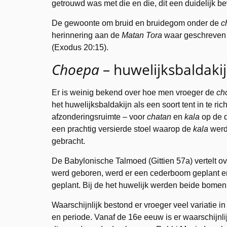
getrouwd was met die en die, dit een duidelijk b
De gewoonte om bruid en bruidegom onder de
c
herinnering aan de
Matan Tora
waar geschreven s
(Exodus 20:15).
Choepa
– huwelijksbaldaki
Er is weinig bekend over hoe men vroeger de
ch
het huwelijksbaldakijn als een soort tent in te r
afzonderingsruimte – voor
chatan
en
kala
op de d
een prachtig versierde stoel waarop de
kala
werd
gebracht.
De Babylonische Talmoed (Gittien 57a) vertelt o
werd geboren, werd er een cederboom geplant e
geplant. Bij de het huwelijk werden beide bome
Waarschijnlijk bestond er vroeger veel variatie i
en periode. Vanaf de 16e eeuw is er waarschijnl