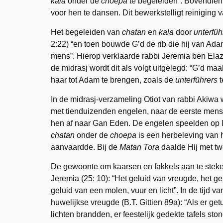
kala
onder de
choepa
te begeleiden”. Bovendien 
voor hen te dansen. Dit bewerkstelligt reiniging v
Het begeleiden van
chatan
en
kala
door
unterfüh
2:22) “en toen bouwde G’d de rib die hij van Ada
mens”. Hierop verklaarde rabbi Jeremia ben Elaz
de midrasj wordt dit als volgt uitgelegd: “G’d 
haar tot Adam te brengen, zoals de
unterführers
t
In de midrasj-verzameling Otiot van rabbi Akiwa
met tienduizenden engelen, naar de eerste mens
hen af naar Gan Eden. De engelen speelden op l
chatan
onder de
choepa
is een herbeleving van h
aanvaardde. Bij de
Matan Tora
daalde Hij met tw
De gewoonte om kaarsen en fakkels aan te steken
Jeremia (25: 10): “Het geluid van vreugde, het ge
geluid van een molen, vuur en licht”. In de tijd 
huwelijkse vreugde (B.T. Gittien 89a): “Als er g
lichten brandden, er feestelijk gedekte tafels st