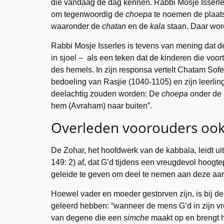
die vandaag de dag kennen. Rabbi Mosje Isserles
om tegenwoordig de
choepa
te noemen de plaats
waaronder de
chatan
en de
kala
staan. Daar wo
Rabbi Mosje Isserles is tevens van mening dat 
in sjoel – als een teken dat de kinderen die voo
des hemels. In zijn responsa vertelt Chatam Sofe
bedoeling van Rasjie (1040-1105) en zijn leerli
deelachtig zouden worden: De
choepa
onder de b
hem (Avraham) naar buiten”.
Overleden voorouders oo
De Zohar, het hoofdwerk van de kabbala, leidt ui
149: 2) af, dat G’d tijdens een vreugdevol hoog
geleide te geven om deel te nemen aan deze aa
Hoewel vader en moeder gestorven zijn, is bij d
geleerd hebben: “wanneer de mens G’d in zijn v
van degene die een
simche
maakt op en brengt 