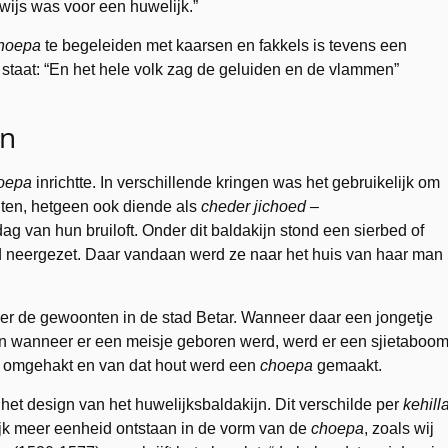
ewijs was voor een huwelijk.”
hoepa
te begeleiden met kaarsen en fakkels is tevens een
taat: “En het hele volk zag de geluiden en de vlammen”
jn
oepa
inrichtte. In verschillende kringen was het gebruikelijk om
ichten, hetgeen ook diende als
cheder
jichoed
–
ag van hun bruiloft. Onder dit baldakijn stond een sierbed of
 neergezet. Daar vandaan werd ze naar het huis van haar man
ver de gewoonten in de stad Betar. Wanneer daar een jongetje
n wanneer er een meisje geboren werd, werd er een sjietaboo
n omgehakt en van dat hout werd een
choepa
gemaakt.
n het design van het huwelijksbaldakijn. Dit verschilde per
kehill
ijk meer eenheid ontstaan in de vorm van de
choepa
, zoals wij