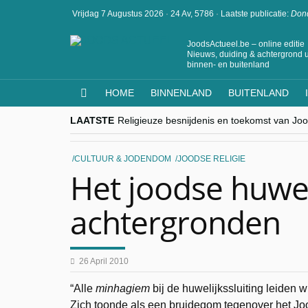
Vrijdag 7 Augustus 2026
·
24 Av, 5786
·
Laatste publicatie:
Dond
JoodsActueel.be – online editie
Nieuws, duiding & achtergrond u
binnen- en buitenland
HOME
BINNENLAND
BUITENLAND
LAATSTE
Religieuze besnijdenis en toekomst van Jood
“Besnijdenisdebat toont hoe moeilijk seculi
CITYTRIP | ROEMENIË – Boekarest: de ver
“Vandaag zit elke Jood in België op de bek
CULTUUR & JODENDOM
JOODSE RELIGIE
goKosher lanceert nieuwe website en same
Het joodse huweli
achtergronden
26 April 2010
“Alle
minhagiem
bij de huwelijkssluiting leiden w
Zich toonde als een bruidegom tegenover het Jood