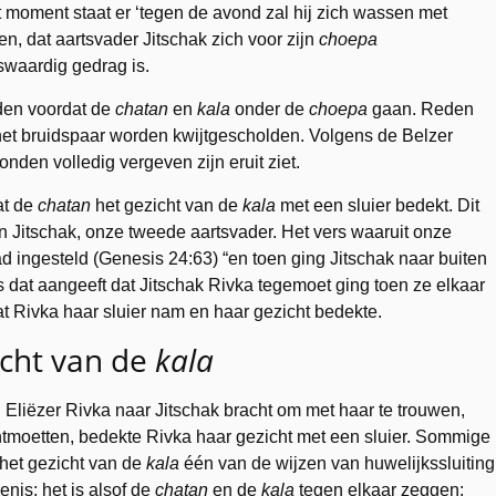
it moment staat er ‘tegen de avond zal hij zich wassen met
, dat aartsvader Jitschak zich voor zijn
choepa
swaardig gedrag is.
uden voordat de
chatan
en
kala
onder de
choepa
gaan. Reden
 het bruidspaar worden kwijtgescholden. Volgens de Belzer
den volledig vergeven zijn eruit ziet.
at de
chatan
het gezicht van de
kala
met een sluier bedekt. Dit
an Jitschak, onze tweede aartsvader. Het vers waaruit onze
d ingesteld (Genesis 24:63) “en toen ging Jitschak naar buiten
s dat aangeeft dat Jitschak Rivka tegemoet ging toen ze elkaar
at Rivka haar sluier nam en haar gezicht bedekte.
icht van de
kala
n Eliëzer Rivka naar Jitschak bracht om met haar te trouwen,
ntmoetten, bedekte Rivka haar gezicht met een sluier. Sommige
 het gezicht van de
kala
één van de wijzen van huwelijkssluiting
nis; het is alsof de
chatan
en de
kala
tegen elkaar zeggen: