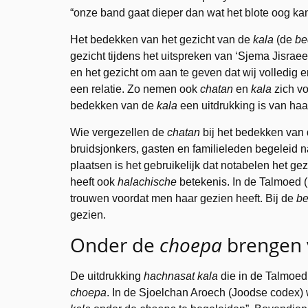
“onze band gaat dieper dan wat het blote oog k
Het bedekken van het gezicht van de
kala
(de
be
gezicht tijdens het uitspreken van ‘Sjema Jisrae
en het gezicht om aan te geven dat wij volledig
een relatie. Zo nemen ook
chatan
en
kala
zich vo
bedekken van de
kala
een uitdrukking is van haa
Wie vergezellen de
chatan
bij het bedekken van
bruidsjonkers, gasten en familieleden begeleid 
plaatsen is het gebruikelijk dat notabelen het ge
heeft ook
halachische
betekenis. In de Talmoed (
trouwen voordat men haar gezien heeft. Bij de
be
gezien.
Onder de
choepa
brengen
De uitdrukking
hachnasat
kala
die in de Talmoed
choepa
. In de Sjoelchan Aroech (Joodse codex)