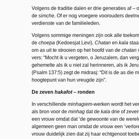
Volgens de traditie dalen er drie generaties af 
de
simche
. Of er nog vroegere voorouders dee
verdienste van de familieleden.
Volgens sommige meningen zijn ook alle toekomst
de
choepa
(Kedoesjat Levi).
Chatan
en
kala
staa
om as uit te strooien op het hoofd van de
chatan
s
vers: “Mocht ik u vergeten, o Jeruzalem, dan ver
gehemelte als ik u niet zal herinneren, als ik Jer
(Psalm 137:5) zegt de midrasj: “Dit is de as die
hoogtepunt van hun vreugde zijn”.
De zeven
hakafot
– ronden
In verschillende
minhagiem
-werken wordt het ve
als bron voor de
minhag
dat de
kala
drie of zeve
een vrouw omdat dat ‘de gewoonte van de wereld
algemeen geen man omdat de vrouw een ‘verloren
vrouw duidelijk zien dat zij haar echtgenoot toeb