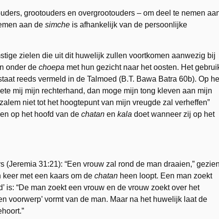
– ouders, grootouders en overgrootouders – om deel te nemen aa
lnemen aan de
simche
is afhankelijk van de persoonlijke
ige zielen die uit dit huwelijk zullen voortkomen aanwezig bij
n onder de
choepa
met hun gezicht naar het oosten. Het gebrui
taat reeds vermeld in de Talmoed (B.T. Bawa Batra 60b). Op he
gete mij mijn rechterhand, dan moge mijn tong kleven aan mijn
uzalem niet tot het hoogtepunt van mijn vreugde zal verheffen”
 men op het hoofd van de
chatan
en
kala
doet wanneer zij op het
rs (Jeremia 31:21): “Een vrouw zal rond de man draaien,” gezie
n keer met een kaars om de
chatan
heen loopt. Een man zoekt
’ is: “De man zoekt een vrouw en de vrouw zoekt over het
 voorwerp’ vormt van de man. Maar na het huwelijk laat de
ehoort.”