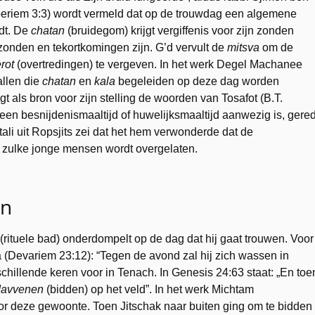
oeriem 3:3) wordt vermeld dat op de trouwdag een algemene
dt. De
chatan
(bruidegom) krijgt vergiffenis voor zijn zonden
zonden en tekortkomingen zijn. G’d vervult de
mitsva
om de
rot
(overtredingen) te vergeven. In het werk Degel Machanee
allen die
chatan
en
kala
begeleiden op deze dag worden
als bron voor zijn stelling de woorden van Tosafot (B.T.
een besnijdenismaaltijd of huwelijksmaaltijd aanwezig is, gere
li uit Ropsjits zei dat het hem verwonderde dat de
n zulke jonge mensen wordt overgelaten.
en
(rituele bad) onderdompelt op de dag dat hij gaat trouwen. Voor
 (Devariem 23:12): “Tegen de avond zal hij zich wassen in
schillende keren voor in Tenach. In Genesis 24:63 staat: „En toe
davvenen
(bidden) op het veld”. In het werk Michtam
voor deze gewoonte. Toen Jitschak naar buiten ging om te bidden