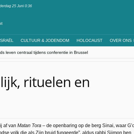
erdag 25 Juni 0:36
it
ISRAËL
CULTUUR & JODENDOM
HOLOCAUST
OVER ONS
s leven centraal tijdens conferentie in Brussel
ere Westen minderheden begrijpt”, Jinnih Beels (Vooruit)
rassing van Oost-Europa
laagdenbank”
nwerking met Mishpacha voor kosher travel en simchas wereldwijd
jk, rituelen en
ij af van
Matan Tora
– de openbaring op de berg Sinai, waar G’
se volk die als Zijn bruid fungeerde”, aldus rabbi Sjimon ben