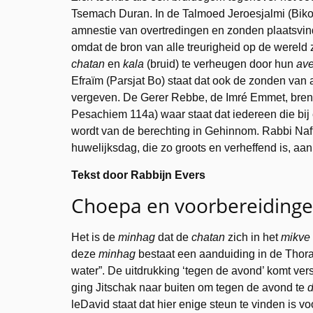
Tsemach Duran. In de Talmoed Jeroesjalmi (Bik
amnestie van overtredingen en zonden plaatsvin
omdat de bron van alle treurigheid op de wereld 
chatan
en
kala
(bruid) te verheugen door hun
ave
Efraïm (Parsjat Bo) staat dat ook de zonden van 
vergeven. De Gerer Rebbe, de Imré Emmet, brengt 
Pesachiem 114a) waar staat dat iedereen die bij 
wordt van de berechting in Gehinnom. Rabbi Nafta
huwelijksdag, die zo groots en verheffend is, aa
Tekst door Rabbijn Evers
Choepa en voorbereiding
Het is de
minhag
dat de
chatan
zich in het
mikve
deze
minhag
bestaat een aanduiding in de Thora
water”. De uitdrukking ‘tegen de avond’ komt ver
ging Jitschak naar buiten om tegen de avond te
leDavid staat dat hier enige steun te vinden is 