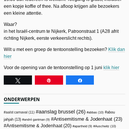
een kopje koffie of thee. Na afloop krijgen alle bezoekers
een kleine attentie.
Waar?
in het Israël-centrum te Nijkerk, Patroonstraat 1 (A28 afrit
richting Nijkerk, eerste verkeerslicht rechts).
Wilt u met een groep de tentoonstelling bezoeken?
Klik dan
hier
Voor de opening van de tentoonstelling op 1 juni
klik hier
Tweet
Pin
Share
ONDERWERPEN
aanslag brussel
(26)
abou
aalst carnaval
(11)
abbas
(10)
Antisemitisme & Jodenhaat
(23)
jahjah
(13)
andré gantman
(9)
Antisemitisme & Jodenhaat
(20)
apartheid
(9)
Auschwitz
(10)