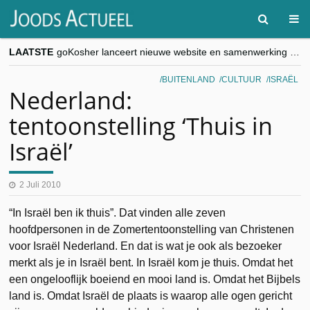
LAATSTE
goKosher lanceert nieuwe website en samenwerking met Mishpacha voor kosher travel en simchas wereldwijd
Religieuze besnijdenis en toekomst van Joods leven centraal tijdens conferentie in Brussel
“Besnijdenisdebat toont hoe moeilijk seculiere Westen minderheden begrijpt”, Jinnih Beels (Vooruit)
BUITENLAND
CULTUUR
ISRAËL
CITYTRIP | ROEMENIË – Boekarest: de verrassing van Oost-Europa
Nederland:
“Vandaag zit elke Jood in België op de beklaagdenbank”
tentoonstelling ‘Thuis in
Israël’
2 Juli 2010
“In Israël ben ik thuis”. Dat vinden alle zeven
hoofdpersonen in de Zomertentoonstelling van Christenen
voor Israël Nederland. En dat is wat je ook als bezoeker
merkt als je in Israël bent. In Israël kom je thuis. Omdat het
een ongelooflijk boeiend en mooi land is. Omdat het Bijbels
land is. Omdat Israël de plaats is waarop alle ogen gericht