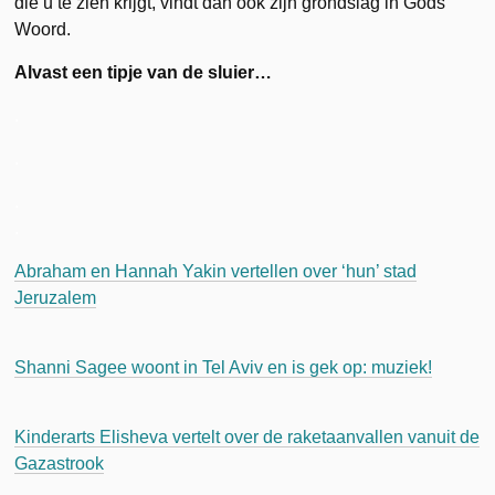
die u te zien krijgt, vindt dan ook zijn grondslag in Gods
Woord.
Alvast een tipje van de sluier…
.
.
.
.
Abraham en Hannah Yakin vertellen over ‘hun’ stad
Jeruzalem
.
Shanni Sagee woont in Tel Aviv en is gek op: muziek!
Kinderarts Elisheva vertelt over de raketaanvallen vanuit de
Gazastrook