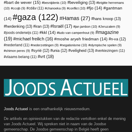
bart de wever
(15)
beveiliging
(13)
besnijdenis
(10)
brigitte herremans
fjo
(14)
gantman
cd&v
(11)
(10)
ccojb
(9)
chanoeka
(9)
conflict
(10)
gaza
(122)
Hamas
(27)
(14)
hans knoop
(13)
Israël
(17)
herdenking
(13)
iran
(13)
jan jambon
(10)
Jeruzalem
(9)
magazine
kkl
(14)
joods onderwijs
(11)
ludo van campenhout
(9)
(19)
michael freilich
(16)
moshe aryeh friedman
(14)
n-va
(12)
nederland
(11)
nederzettingen
(9)
negationisme
(10)
olympische spelen
(9)
veiligheid
(13)
syrië
(12)
unia
(12)
verkiezingen
(11)
shimon peres
(9)
vrt
(18)
vlaams belang
(11)
Joods Actueel
is een onafhankelijk nieuwsmedium.
De artikels en opiniestukken van de redactie vertolken enkel de mening
van Joods Actueel. Wij spreken niet in naam van de Joodse
gemeenschap. De Joodse gemeenschap in België heeft geen