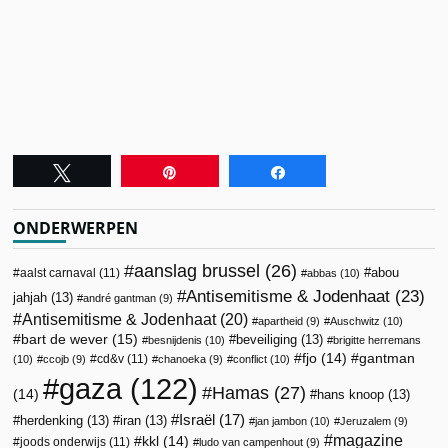
Tweet
Pin
Share
ONDERWERPEN
aanslag brussel
(26)
abou
aalst carnaval
(11)
abbas
(10)
Antisemitisme & Jodenhaat
(23)
jahjah
(13)
andré gantman
(9)
Antisemitisme & Jodenhaat
(20)
apartheid
(9)
Auschwitz
(10)
bart de wever
(15)
beveiliging
(13)
besnijdenis
(10)
brigitte herremans
fjo
(14)
gantman
cd&v
(11)
(10)
ccojb
(9)
chanoeka
(9)
conflict
(10)
gaza
(122)
Hamas
(27)
(14)
hans knoop
(13)
Israël
(17)
herdenking
(13)
iran
(13)
jan jambon
(10)
Jeruzalem
(9)
magazine
kkl
(14)
joods onderwijs
(11)
ludo van campenhout
(9)