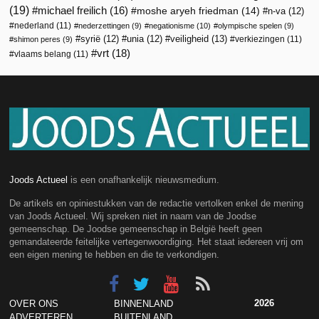
(19)
michael freilich
(16)
moshe aryeh friedman
(14)
n-va
(12)
nederland
(11)
nederzettingen
(9)
negationisme
(10)
olympische spelen
(9)
veiligheid
(13)
syrië
(12)
unia
(12)
verkiezingen
(11)
shimon peres
(9)
vrt
(18)
vlaams belang
(11)
Joods Actueel
is een onafhankelijk nieuwsmedium.
De artikels en opiniestukken van de redactie vertolken enkel de mening
van Joods Actueel. Wij spreken niet in naam van de Joodse
gemeenschap. De Joodse gemeenschap in België heeft geen
gemandateerde feitelijke vertegenwoordiging. Het staat iedereen vrij om
een eigen mening te hebben en die te verkondigen.
2026
OVER ONS
BINNENLAND
ADVERTEREN
BUITENLAND