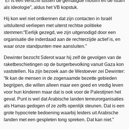
“Er is een verschil tussen de gematigde moslim en de islam
als ideologie”, aldus het VB kopstuk.
Hij kon wel niet ontkennen dat zijn contacten in Israël
uitsluitend verliepen met uiterst rechtse politieke
stemmen:”Eerlijk gezegd, we zijn uitgenodigd door een
organisatie die inderdaad aan de rechterzijde actief is, en
waar onze standpunten mee aansluiten.”
Dewinter bezocht Sderot waar hij zelf de gevolgen van de
raketbeschietingen op de burgerbevolking vanuit Gaza kon
vaststellen. Na zijn bezoek aan de Westoever zei Dewinter:
“Ik kan de mensen in de zogenaamde bezette gebieden
begrijpen, die willen alleen maar een goed en vredig leven
voor hun kinderen maar dat is ook voor de Palestijnen het
geval. Punt is wel dat Arabische landen terreurorganisaties
als Hamas gedogen of ze zelfs openlijk steunen. Dat is een
grote hypocriete bedoening waarbij leiders uit Arabische
landen met een gespleten tong spreken. Dat kan niet.”