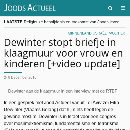
LAATSTE
Religieuze besnijdenis en toekomst van Joods leven centraal tijdens conferentie in Brussel
“Besnijdenisdebat toont hoe moeilijk seculiere Westen minderheden begrijpt”, Jinnih Beels (Vooruit)
CITYTRIP | ROEMENIË – Boekarest: de verrassing van Oost-Europa
BINNENLAND
ISRAËL
POLITIEK
“Vandaag zit elke Jood in België op de beklaagdenbank”
Dewinter stopt briefje in
goKosher lanceert nieuwe website en samenwerking met Mishpacha voor kosher travel en simchas wereldwijd
klaagmuur voor vrouw en
kinderen [+video update]
8 December 2010
Dewinter aan de klaagmuur in een interview met de RTBF
In een gesprek met Jood Actueel vanuit Tel Aviv zei Filip
Dewinter (Vlaams Belang) dat hij niets heeft tegen de
gewone moslim. Dewinter is in Israël voor een congres
over moslimextremisme, fundamentalisme en terrorisme.