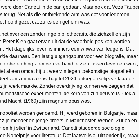
 werd door Canetti in de ban gedaan. Maar ook dat Veza Taube
gens terug. Net als die ontbrekende arm was dat voor iedereen
het hoofd gezet dat zulks een geheim was.
het over een zonderlinge bibliothecaris, die zichzelf en zijn
on Peter Kien gaat ervan uit dat de waarheid pas kan worden
 Het dagelijks leven is immers een wirwar van leugens. Dat
efde daarnaar. Een lastig uitgangspunt voor een biografie, maar
 proberen biografen een verband te zien tussen leven en werk,
iet alleen omdat hij uit weerzin tegen toekomstige biografieën
deel van zijn nalatenschap tot 2024 ontoegankelijk verklaarde,
an zijn werk maakte. Zonder overdrijving kunnen we zeggen dat
 humoristische experimenten, de kern van zijn oeuvre is. Ook al
e und Macht’ (1960) zijn magnum opus was.
smopoliet worden genoemd. Hij werd geboren in Bulgarije, maar
 zijn moeder en jonge broers in Manchester, Wenen, Zürich en
 en hij stierf in Zwitserland. Canetti studeerde sociologie,
Nobelprijs voor literatuur. Dat laatste is al uitzonderlijk, maar