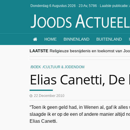
Donderdag 6 Augustus 2026
·
23 Av, 5786
·
Laatste publicatie:
HOME
BINNENLAND
BUITENLAND
LAATSTE
Religieuze besnijdenis en toekomst van Jood
“Besnijdenisdebat toont hoe moeilijk seculi
CITYTRIP | ROEMENIË – Boekarest: de ver
“Vandaag zit elke Jood in België op de bek
BOEK
CULTUUR & JODENDOM
goKosher lanceert nieuwe website en same
Elias Canetti, De
22 December 2010
“Toen ik geen geld had, in Wenen al, gaf ik alles w
slaagde ik er op de een of andere manier altijd no
Elias Canetti.