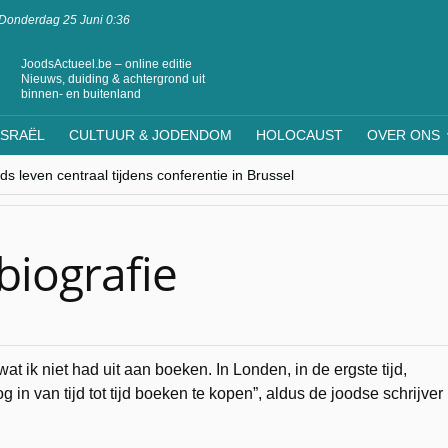
Donderdag 25 Juni 0:36
JoodsActueel.be – online editie
Nieuws, duiding & achtergrond uit
binnen- en buitenland
ISRAËL
CULTUUR & JODENDOM
HOLOCAUST
OVER ONS
s leven centraal tijdens conferentie in Brussel
ere Westen minderheden begrijpt”, Jinnih Beels (Vooruit)
rassing van Oost-Europa
laagdenbank”
nwerking met Mishpacha voor kosher travel en simchas wereldwijd
 biografie
at ik niet had uit aan boeken. In Londen, in de ergste tijd,
g in van tijd tot tijd boeken te kopen”, aldus de joodse schrijver