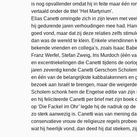
is nog opvallender omdat hij in feite maar één r
vertaald onder de titel ‘Het Martyrium’.
Elias Canetti omringde zich in zijn leven met ve
hij gedurende jaren verhoudingen mee had. Hanus
goed vond, maar dat zij deze relaties zelfs stim
dan was de wereld te klein. Enkele vriendinnen 
bekende vrienden en collega’s, zoals Isaac Ba
Franz Werfel, Stefan Zweig, Iris Murdoch (één van
en excentriekelingen die Canetti tijdens de oor
jaren zeventig kende Canetti Gerschom Scholem, 
en één van de belangrijkste kabbalakenners en g
bezoek aan Israël te brengen, maar die weigerde
Scholem schonk hem de Engelse editie van zijn s
en hij feliciteerde Canetti per brief met zijn boe
op ‘Die Fackel im Ohr’ legde hij de nadruk op de
zo sterk aanwezig is. Canetti was van mening dat 
conservatieve vrouw de religieuze regels probee
wat hij heerlijk vond, dan deed hij dat stiekem, z