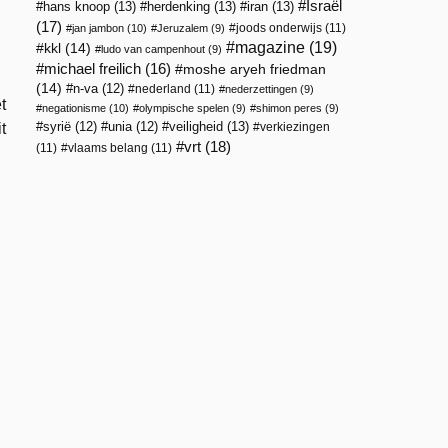
Israël
hans knoop
(13)
herdenking
(13)
iran
(13)
(17)
joods onderwijs
(11)
jan jambon
(10)
Jeruzalem
(9)
magazine
(19)
kkl
(14)
ludo van campenhout
(9)
michael freilich
(16)
moshe aryeh friedman
(14)
n-va
(12)
nederland
(11)
nederzettingen
(9)
t
negationisme
(10)
olympische spelen
(9)
shimon peres
(9)
veiligheid
(13)
t
syrië
(12)
unia
(12)
verkiezingen
vrt
(18)
(11)
vlaams belang
(11)