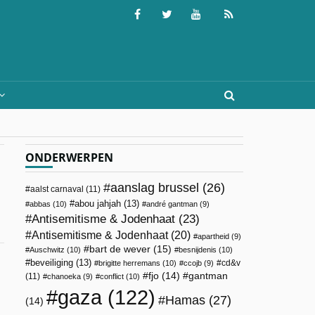
ONDERWERPEN
aanslag brussel
(26)
aalst carnaval
(11)
abou jahjah
(13)
abbas
(10)
andré gantman
(9)
Antisemitisme & Jodenhaat
(23)
Antisemitisme & Jodenhaat
(20)
apartheid
(9)
bart de wever
(15)
Auschwitz
(10)
besnijdenis
(10)
beveiliging
(13)
cd&v
brigitte herremans
(10)
ccojb
(9)
fjo
(14)
gantman
(11)
chanoeka
(9)
conflict
(10)
gaza
(122)
Hamas
(27)
(14)