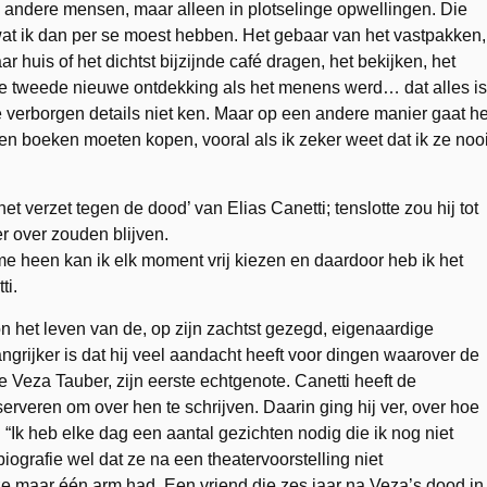
le andere mensen, maar alleen in plotselinge opwellingen. Die
s wat ik dan per se moest hebben. Het gebaar van het vastpakken,
ar huis of het dichtst bijzijnde café dragen, het bekijken, het
, de tweede nieuwe ontdekking als het menens werd… dat alles is
 verborgen details niet ken. Maar op een andere manier gaat he
leven boeken moeten kopen, vooral als ik zeker weet dat ik ze nooi
 verzet tegen de dood’ van Elias Canetti; tenslotte zou hij tot
r over zouden blijven.
 me heen kan ik elk moment vrij kiezen en daardoor heb ik het
ti.
 het leven van de, op zijn zachtst gezegd, eigenaardige
ngrijker is dat hij veel aandacht heeft voor dingen waarover de
e Veza Tauber, zijn eerste echtgenote. Canetti heeft de
rveren om over hen te schrijven. Daarin ging hij ver, over hoe
“Ik heb elke dag een aantal gezichten nodig die ik nog niet
iografie wel dat ze na een theatervoorstelling niet
t ze maar één arm had. Een vriend die zes jaar na Veza’s dood in