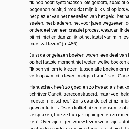
“Ik heb nooit systematisch iets geleerd, zoals al
begonnen er altijd mee dat mijn blik viel op iet
het plezier van het neertellen van het geld, het na
strelen, het bladeren, het voor jaren wegzetten
onderdeel van een creatief proces, waarvan ik de
bij mij niet en dan zal ik tot het laatst van mijn 
meer zal lezen” (p. 486).
Juist de ongelezen boeken waren ‘een deel van het
op het laatste moment niet weten welke boeken e
“Ik ben vrij om te kiezen; tussen alle boeken om
verloop van mijn leven in eigen hand”, stelt Canet
Hanuschek heeft zo goed en zo kwaad als het kon
schrijver Canetti gereconstrueerd, maar veel bela
meester niet schreef. Zo is daar de geheimzinnig
gewoonte in cafés en koffiehuizen mensen te obse
ze spraken, hoe ze hun jas ophingen en zo meer. 
ken”. Over zijn eigen vrouw lezen we in zijn autob
applaudisseerde, maar hij schreef er niet bij da