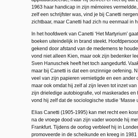
1963 haar handicap in zijn mémoires vermeldde,
zelf een schrijfster was, vind je bij Canetti ner
zichtbaar, maar Canetti had zich nu eenmaal in 
In het hoofdwerk van Canetti ‘Het Martyrium’ gaat 
boeken uiteindelijk in brand steekt. Hoofdperso
gekend door afstand van de medemens te houden.
vond niet alleen Kien, maar ook zijn bedenker le
Sven Hanuschek heeft het toch aangedurfd. Vaak
maar bij Canetti is dat een onzinnige oefening. N
veel van zijn papieren vernietigde en een ander 
maar ook omdat hij zelf al zijn leven tot inzet v
zijn drieledige autobiografie, vol maskerades en
vond hij zelf dat de sociologische studie ‘Mass
Elias Canetti (1905-1995) kan met recht een ko
na de vroege dood van zijn vader woonde hij met
Frankfurt. Tijdens de oorlog verbleef hij in Londen
promoveerde in de scheikunde en kreeg in 1981 de 