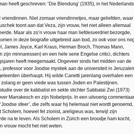
oman heeft geschreven: ‘Die Blendung’ (1935), in het Nederlands
el vriendinnen. Niet zomaar vriendinnetjes, maar geliefden, waar
chek toont aan dat Veza, zijn vrouw, het niet alleen allemaal
uleerde. Maar als zo’n vrouw haar man liefdesverdriet bezorgde,
komen in deze biografie uitgebreid aan bod, zo ook voor ons no
bel, James Joyce, Karl Kraus, Herman Broch, Thomas Mann,
 zijn minnaressen) en een hele serie Engelse critici, dichters
logsjaren heeft meegemaakt. Ongeveer sinds het midden van de
professor voor Joodse mystiek aan de universiteit in Jeruzale
eleerden überhaupt. Hij wilde Canetti jarenlang overhalen een
 zolang er geen vrede was tussen Joden en Palestijnen.
tudie over de kabbalist en sekte stichter Sabbatai Zwi (1973)
k over Marrakesch en zijn Nobelprijs. In een uitvoerig commentaa
 ‘Joodse sfeer’, die zelfs waar hij helemaal niet wordt genoemd,
Scholem, hoewel fel zionist, areligieus was, terwijl zijn
rde na te leven. Als Scholem in Zürich een broodje ham kocht,
ijn vrouw mocht het niet weten.