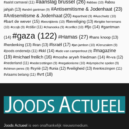
aanslag brussel
(26)
abou
aalst carnaval
(11)
abbas
(10)
Antisemitisme & Jodenhaat
(23)
jahjah
(13)
andré gantman
(9)
Antisemitisme & Jodenhaat
(20)
apartheid
(9)
Auschwitz
(10)
bart de wever
(15)
beveiliging
(13)
besnijdenis
(10)
brigitte herremans
fjo
(14)
gantman
cd&v
(11)
(10)
ccojb
(9)
chanoeka
(9)
conflict
(10)
gaza
(122)
Hamas
(27)
(14)
hans knoop
(13)
Israël
(17)
herdenking
(13)
iran
(13)
jan jambon
(10)
Jeruzalem
(9)
magazine
kkl
(14)
joods onderwijs
(11)
ludo van campenhout
(9)
(19)
michael freilich
(16)
moshe aryeh friedman
(14)
n-va
(12)
nederland
(11)
nederzettingen
(9)
negationisme
(10)
olympische spelen
(9)
veiligheid
(13)
syrië
(12)
unia
(12)
verkiezingen
(11)
shimon peres
(9)
vrt
(18)
vlaams belang
(11)
Joods Actueel
is een onafhankelijk nieuwsmedium.