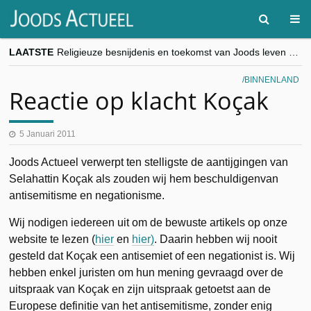
LAATSTE
Religieuze besnijdenis en toekomst van Joods leven centraal tijdens conferentie in Brussel
“Besnijdenisdebat toont hoe moeilijk seculiere Westen minderheden begrijpt”, Jinnih Beels (Vooruit)
CITYTRIP | ROEMENIË – Boekarest: de verrassing van Oost-Europa
BINNENLAND
“Vandaag zit elke Jood in België op de beklaagdenbank”
Reactie op klacht Koçak
goKosher lanceert nieuwe website en samenwerking met Mishpacha voor kosher travel en simchas wereldwijd
5 Januari 2011
Joods Actueel verwerpt ten stelligste de aantijgingen van
Selahattin Koçak als zouden wij hem beschuldigenvan
antisemitisme en negationisme.
Wij nodigen iedereen uit om de bewuste artikels op onze
website te lezen (
hier
en
hier)
. Daarin hebben wij nooit
gesteld dat Koçak een antisemiet of een negationist is. Wij
hebben enkel juristen om hun mening gevraagd over de
uitspraak van Koçak en zijn uitspraak getoetst aan de
Europese definitie van het antisemitisme, zonder enig