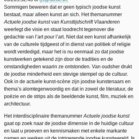
Sommigen beweren dat er geen typisch joodse kunst
bestaat, maar alleen kunst an sich. Het themanummer
Actuele joodse kunst
van
Kunsttijdschrift Vlaanderen
weerlegt die visie en staat loodrecht tegenover die
gedachte van l’art pour l’art. Niet dat een kunst afhankelijk
van de culturele tijdgeest of in dienst van politiek of religie
wordt verdedigd, maar het is nu eenmaal zo dat joodse
kunstwerken getekend zijn door de tradities en de
omstandigheden waarin ze ontstonden. Van oudsher drukt
de joodse minderheid een stevige stempel op de cultuur.
Ook in de actuele kunst-scène zijn joodse kunstenaars en
thema’s alomtegenwoordig en dat in zowel de literatuur, de
poëzie en de strips als de beeldende kunst, film, muziek en
architectuur.
Het interdisciplinaire themanummer
Actuele joodse kunst
gaat op zoek naar de joodse dimensie in de huidige cultuur
en laat u proeven en kennismaken met enkele markante
namen en werken uit de intrigerende joodse kunstwereld. Is