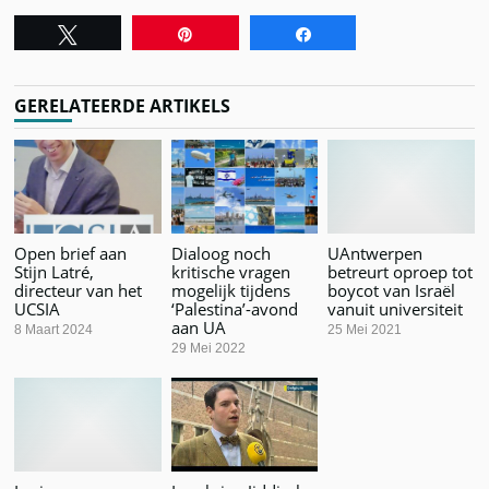
Tweet
Pin
Share
GERELATEERDE ARTIKELS
Open brief aan
Dialoog noch
UAntwerpen
Stijn Latré,
kritische vragen
betreurt oproep tot
directeur van het
mogelijk tijdens
boycot van Israël
UCSIA
‘Palestina’-avond
vanuit universiteit
aan UA
8 Maart 2024
25 Mei 2021
29 Mei 2022