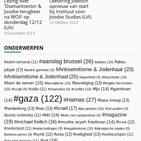
Lezing over
Leeskring Jiddisch
‘Diamantsector &
opnieuw van start
Joodse terugkeer
bij Instituut voor
na WOII’ op
Joodse Studies (UA)
donderdag 12/12
15 Oktober 2013
(UA)
9 December 2013
ONDERWERPEN
aanslag brussel
(26)
abou
aalst carnaval
(11)
abbas
(10)
Antisemitisme & Jodenhaat
(23)
jahjah
(13)
andré gantman
(9)
Antisemitisme & Jodenhaat
(20)
apartheid
(9)
Auschwitz
(10)
bart de wever
(15)
beveiliging
(13)
besnijdenis
(10)
brigitte herremans
fjo
(14)
gantman
cd&v
(11)
(10)
ccojb
(9)
chanoeka
(9)
conflict
(10)
gaza
(122)
Hamas
(27)
(14)
hans knoop
(13)
Israël
(17)
herdenking
(13)
iran
(13)
jan jambon
(10)
Jeruzalem
(9)
magazine
kkl
(14)
joods onderwijs
(11)
ludo van campenhout
(9)
(19)
michael freilich
(16)
moshe aryeh friedman
(14)
n-va
(12)
nederland
(11)
nederzettingen
(9)
negationisme
(10)
olympische spelen
(9)
veiligheid
(13)
syrië
(12)
unia
(12)
verkiezingen
(11)
shimon peres
(9)
vrt
(18)
vlaams belang
(11)