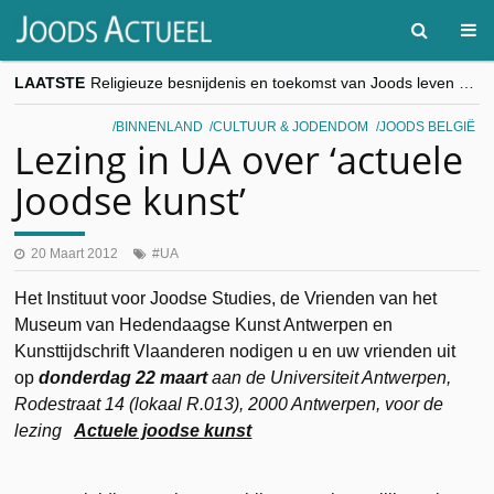
LAATSTE
Religieuze besnijdenis en toekomst van Joods leven centraal tijdens conferentie in Brussel
“Besnijdenisdebat toont hoe moeilijk seculiere Westen minderheden begrijpt”, Jinnih Beels (Vooruit)
CITYTRIP | ROEMENIË – Boekarest: de verrassing van Oost-Europa
BINNENLAND
CULTUUR & JODENDOM
JOODS BELGIË
“Vandaag zit elke Jood in België op de beklaagdenbank”
Lezing in UA over ‘actuele
goKosher lanceert nieuwe website en samenwerking met Mishpacha voor kosher travel en simchas wereldwijd
Joodse kunst’
20 Maart 2012
UA
Het Instituut voor Joodse Studies, de Vrienden van het
Museum van Hedendaagse Kunst Antwerpen en
Kunsttijdschrift Vlaanderen nodigen u en uw vrienden uit
op
donderdag 22 maart
aan de Universiteit Antwerpen,
Rodestraat 14 (lokaal R.013), 2000 Antwerpen, voor de
lezing
Actuele joodse kunst