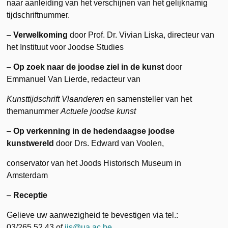
naar aanleiding van het verschijnen van het gelijknamig
tijdschriftnummer.
–
Verwelkoming
door Prof. Dr. Vivian Liska, directeur van
het Instituut voor Joodse Studies
–
Op zoek naar de joodse ziel in de kunst
door
Emmanuel Van Lierde, redacteur van
Kunsttijdschrift Vlaanderen
en samensteller van het
themanummer
Actuele joodse kunst
–
Op verkenning in de hedendaagse joodse
kunstwereld
door Drs. Edward van Voolen,
conservator van het Joods Historisch Museum in
Amsterdam
–
Receptie
Gelieve uw aanwezigheid te bevestigen via tel.:
03/265.52.43 of
ijs@ua.ac.be