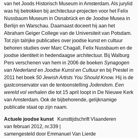
van het Joods Historisch Museum in Amsterdam. Als jurylid
was hij betrokken bij architectuur-projecten voor het Felix
Nussbaum Museum in Osnabrück en de Joodse Musea in
Berlijn en Warschau. Daarnaast doceert hij aan het
Abraham Geiger College van de Universiteit van Potsdam.
Tot zijn talrijke publicaties over joodse kunst en cultuur
behoren studies over Marc Chagall, Felix Nussbaum en de
joodse identiteit in hedendaagse architectuur. Bij Walburg
Pers verschenen van hem in 2006 de boeken
Synagogen
van Nederland
en
Joodse Kunst
en Cultuur
en bij Prestel in
2011 het boek
50 Jewish Artists You Should Know.
Hij is de
gastconservator van de tentoonstelling
Jodendom. Een
wereld vol verhalen
die tot 15 april loopt in De Nieuwe Kerk
van Amsterdam. Ook de bijbehorende, gelijknamige
publicatie staat op zijn naam.
Actuele joodse kunst
Kunsttijdschrift Vlaanderen
van februari 2012, nr.339 |
samengesteld door Emmanuel Van Lierde