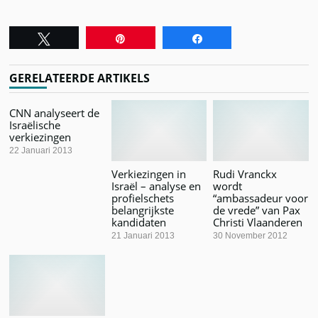
Tweet
Pin
Share
GERELATEERDE ARTIKELS
CNN analyseert de
Israëlische
verkiezingen
22 Januari 2013
Verkiezingen in
Rudi Vranckx
Israël – analyse en
wordt
profielschets
“ambassadeur voor
belangrijkste
de vrede” van Pax
kandidaten
Christi Vlaanderen
21 Januari 2013
30 November 2012