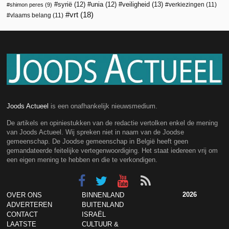
veiligheid
(13)
syrië
(12)
unia
(12)
verkiezingen
(11)
shimon peres
(9)
vrt
(18)
vlaams belang
(11)
Joods Actueel
is een onafhankelijk nieuwsmedium.
De artikels en opiniestukken van de redactie vertolken enkel de mening
van Joods Actueel. Wij spreken niet in naam van de Joodse
gemeenschap. De Joodse gemeenschap in België heeft geen
gemandateerde feitelijke vertegenwoordiging. Het staat iedereen vrij om
een eigen mening te hebben en die te verkondigen.
2026
OVER ONS
BINNENLAND
ADVERTEREN
BUITENLAND
CONTACT
ISRAËL
LAATSTE
CULTUUR &