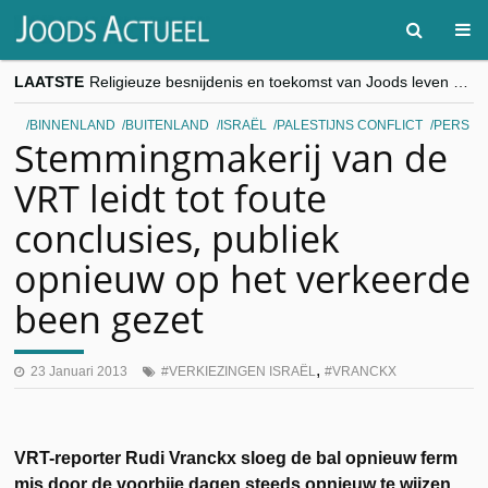
LAATSTE
Religieuze besnijdenis en toekomst van Joods leven centraal tijdens conferentie in Brussel
“Besnijdenisdebat toont hoe moeilijk seculiere Westen minderheden begrijpt”, Jinnih Beels (Vooruit)
CITYTRIP | ROEMENIË – Boekarest: de verrassing van Oost-Europa
BINNENLAND
BUITENLAND
ISRAËL
PALESTIJNS CONFLICT
PERS
“Vandaag zit elke Jood in België op de beklaagdenbank”
Stemmingmakerij van de
goKosher lanceert nieuwe website en samenwerking met Mishpacha voor kosher travel en simchas wereldwijd
VRT leidt tot foute
conclusies, publiek
opnieuw op het verkeerde
been gezet
,
23 Januari 2013
VERKIEZINGEN ISRAËL
VRANCKX
VRT-reporter Rudi Vranckx sloeg de bal opnieuw ferm
mis door de voorbije dagen steeds opnieuw te wijzen