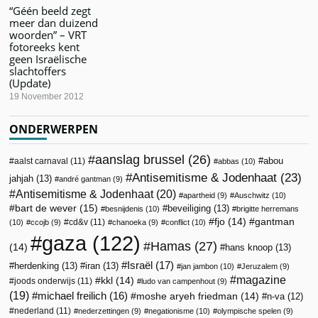
“Géén beeld zegt
meer dan duizend
woorden” – VRT
fotoreeks kent
geen Israëlische
slachtoffers
(Update)
19 November 2012
ONDERWERPEN
aanslag brussel
(26)
abou
aalst carnaval
(11)
abbas
(10)
Antisemitisme & Jodenhaat
(23)
jahjah
(13)
andré gantman
(9)
Antisemitisme & Jodenhaat
(20)
apartheid
(9)
Auschwitz
(10)
bart de wever
(15)
beveiliging
(13)
besnijdenis
(10)
brigitte herremans
fjo
(14)
gantman
cd&v
(11)
(10)
ccojb
(9)
chanoeka
(9)
conflict
(10)
gaza
(122)
Hamas
(27)
(14)
hans knoop
(13)
Israël
(17)
herdenking
(13)
iran
(13)
jan jambon
(10)
Jeruzalem
(9)
magazine
kkl
(14)
joods onderwijs
(11)
ludo van campenhout
(9)
(19)
michael freilich
(16)
moshe aryeh friedman
(14)
n-va
(12)
nederland
(11)
nederzettingen
(9)
negationisme
(10)
olympische spelen
(9)