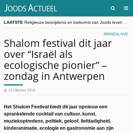
LAATSTE
Religieuze besnijdenis en toekomst van Joods leven centraal tijdens conferentie in Brussel
“Besnijdenisdebat toont hoe moeilijk seculiere Westen minderheden begrijpt”, Jinnih Beels (Vooruit)
CITYTRIP | ROEMENIË – Boekarest: de verrassing van Oost-Europa
BINNENLAND
“Vandaag zit elke Jood in België op de beklaagdenbank”
Shalom festival dit jaar
goKosher lanceert nieuwe website en samenwerking met Mishpacha voor kosher travel en simchas wereldwijd
over “Israël als
ecologische pionier” –
zondag in Antwerpen
23 Oktober 2019
Het Shalom Festival biedt dit jaar opnieuw een
sprankelende cocktail van cultuur, kunst,
muziekoptredens, politiek, geloof, liefdadigheid,
kinderanimatie, ecologie en gastronomie aan zijn