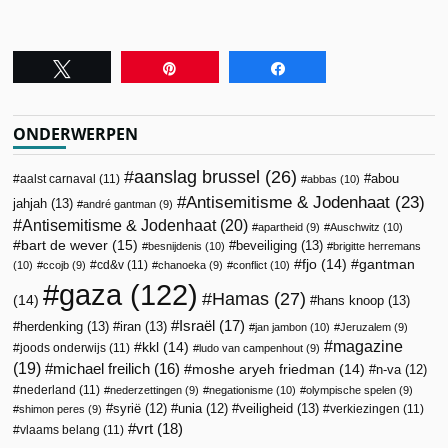
Tweet
Pin
Share
ONDERWERPEN
aanslag brussel
(26)
abou
aalst carnaval
(11)
abbas
(10)
Antisemitisme & Jodenhaat
(23)
jahjah
(13)
andré gantman
(9)
Antisemitisme & Jodenhaat
(20)
apartheid
(9)
Auschwitz
(10)
bart de wever
(15)
beveiliging
(13)
besnijdenis
(10)
brigitte herremans
fjo
(14)
gantman
cd&v
(11)
(10)
ccojb
(9)
chanoeka
(9)
conflict
(10)
gaza
(122)
Hamas
(27)
(14)
hans knoop
(13)
Israël
(17)
herdenking
(13)
iran
(13)
jan jambon
(10)
Jeruzalem
(9)
magazine
kkl
(14)
joods onderwijs
(11)
ludo van campenhout
(9)
(19)
michael freilich
(16)
moshe aryeh friedman
(14)
n-va
(12)
nederland
(11)
nederzettingen
(9)
negationisme
(10)
olympische spelen
(9)
veiligheid
(13)
syrië
(12)
unia
(12)
verkiezingen
(11)
shimon peres
(9)
vrt
(18)
vlaams belang
(11)