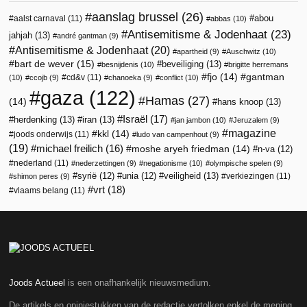
aanslag brussel
(26)
abou
aalst carnaval
(11)
abbas
(10)
Antisemitisme & Jodenhaat
(23)
jahjah
(13)
andré gantman
(9)
Antisemitisme & Jodenhaat
(20)
apartheid
(9)
Auschwitz
(10)
bart de wever
(15)
beveiliging
(13)
besnijdenis
(10)
brigitte herremans
fjo
(14)
gantman
cd&v
(11)
(10)
ccojb
(9)
chanoeka
(9)
conflict
(10)
gaza
(122)
Hamas
(27)
(14)
hans knoop
(13)
Israël
(17)
herdenking
(13)
iran
(13)
jan jambon
(10)
Jeruzalem
(9)
magazine
kkl
(14)
joods onderwijs
(11)
ludo van campenhout
(9)
(19)
michael freilich
(16)
moshe aryeh friedman
(14)
n-va
(12)
nederland
(11)
nederzettingen
(9)
negationisme
(10)
olympische spelen
(9)
veiligheid
(13)
syrië
(12)
unia
(12)
verkiezingen
(11)
shimon peres
(9)
vrt
(18)
vlaams belang
(11)
Joods Actueel
is een onafhankelijk nieuwsmedium.
De artikels en opiniestukken van de redactie vertolken enkel de mening