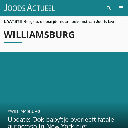
LAATSTE
Religieuze besnijdenis en toekomst van Joods leven centraal tijdens conferentie in Brussel
“Besnijdenisdebat toont hoe moeilijk seculiere Westen minderheden begrijpt”, Jinnih Beels (Vooruit)
WILLIAMSBURG
CITYTRIP | ROEMENIË – Boekarest: de verrassing van Oost-Europa
“Vandaag zit elke Jood in België op de beklaagdenbank”
goKosher lanceert nieuwe website en samenwerking met Mishpacha voor kosher travel en simchas wereldwijd
WILLIAMSBURG
Update: Ook baby’tje overleeft fatale
autocrash in New York niet