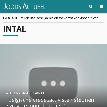
LAATSTE
Religieuze besnijdenis en toekomst van Joods leven centraal tijdens conferentie in Brussel
“Besnijdenisdebat toont hoe moeilijk seculiere Westen minderheden begrijpt”, Jinnih Beels (Vooruit)
INTAL
CITYTRIP | ROEMENIË – Boekarest: de verrassing van Oost-Europa
“Vandaag zit elke Jood in België op de beklaagdenbank”
goKosher lanceert nieuwe website en samenwerking met Mishpacha voor kosher travel en simchas wereldwijd
DE BRABANDER
INTAL
“Belgische vredesactivisten steunen
Syrische moordpartijen”