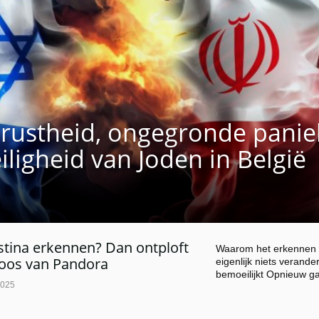
rustheid, ongegronde panie
eiligheid van Joden in België
stina erkennen? Dan ontploft
Waarom het erkennen va
oos van Pandora
eigenlijk niets verander
bemoeilijkt Opnieuw 
2025