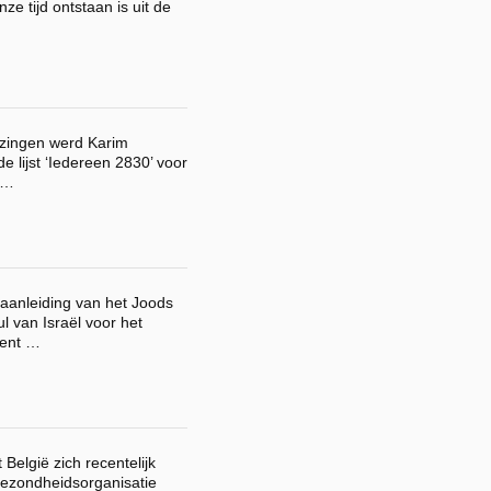
nze tijd ontstaan is uit de
ezingen werd Karim
 lijst ‘Iedereen 2830’ voor
 …
 aanleiding van het Joods
l van Israël voor het
rent …
België zich recentelijk
gezondheidsorganisatie