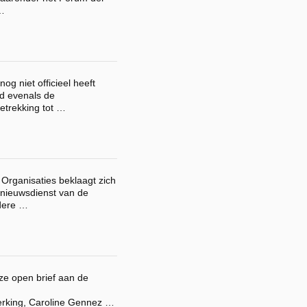
 …
og niet officieel heeft
ud evenals de
betrekking tot …
Organisaties beklaagt zich
 nieuwsdienst van de
dere …
ze open brief aan de
rking, Caroline Gennez …