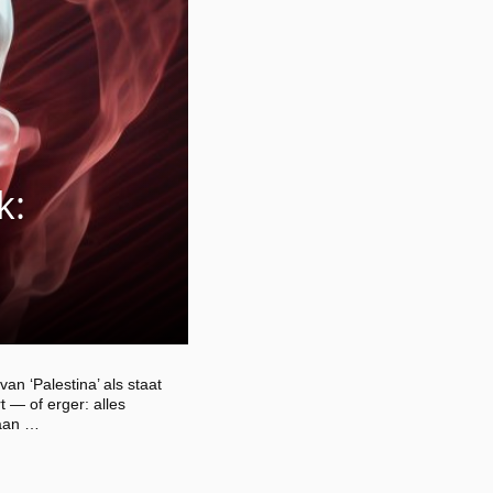
k:
n ‘Palestina’ als staat
t — of erger: alles
gaan …