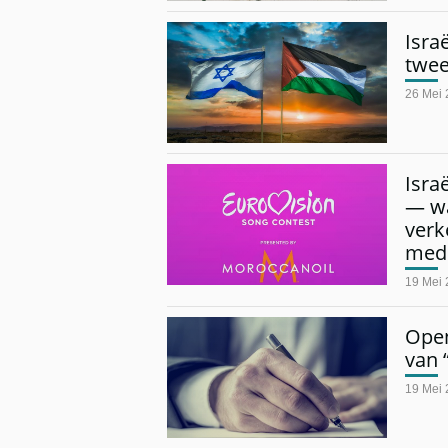
Isra
twee
26 Mei
Isra
— wa
verk
medi
19 Mei
Open
van 
19 Mei