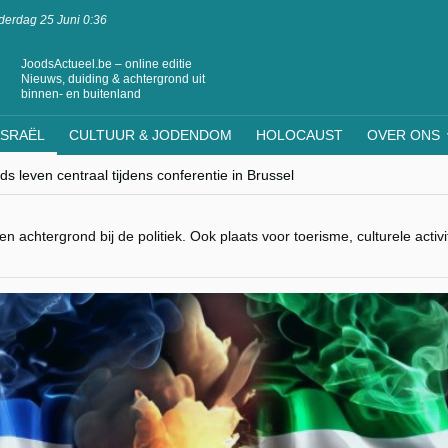
erdag 25 Juni 0:36
JoodsActueel.be – online editie
Nieuws, duiding & achtergrond uit
binnen- en buitenland
ISRAËL
CULTUUR & JODENDOM
HOLOCAUST
OVER ONS
s leven centraal tijdens conferentie in Brussel
ere Westen minderheden begrijpt”, Jinnih Beels (Vooruit)
rassing van Oost-Europa
laagdenbank”
n achtergrond bij de politiek. Ook plaats voor toerisme, culturele acti
nwerking met Mishpacha voor kosher travel en simchas wereldwijd