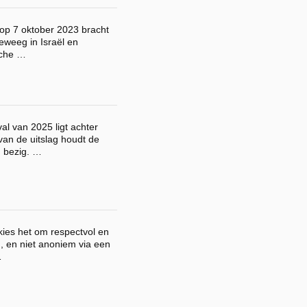
op 7 oktober 2023 bracht
eweeg in Israël en
sche …
al van 2025 ligt achter
an de uitslag houdt de
 bezig. …
kies het om respectvol en
n, en niet anoniem via een
…