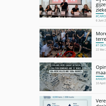
gijz
ziek
CARO
6 Juni 
More
terr
7 OK
22 Mei
Opin
maa
ANDR
10 Apri
Vere