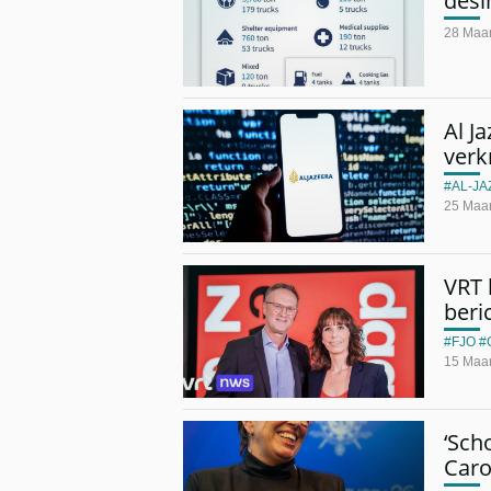
desi
28 Maar
Al J
verk
AL-J
25 Maar
VRT 
beri
FJO
15 Maar
‘Sch
Caro