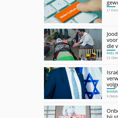
gewo
17 Dec
Jood
voor
die 
AEL
21 Okto
Isra
verw
volg
HAMA
9 Oktob
Onbe
bij 