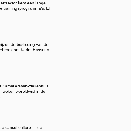
artsector kent een lange
de trainingsprogramma’s. El
ijzen de beslissing van de
Willebroek om Karim Hassoun
t Kamal Adwan-ziekenhuis
n weken wereldwijd in de
te …
t de cancel culture — de