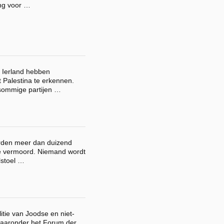
ng voor …
 Ierland hebben
 Palestina te erkennen.
 sommige partijen …
rden meer dan duizend
e vermoord. Niemand wordt
olstoel …
itie van Joodse en niet-
waaronder het Forum der