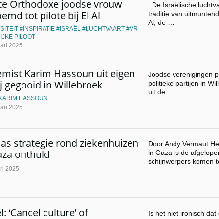
te Orthodoxe joodse vrouw
De Israëlische luchtva
emd tot pilote bij El Al
traditie van uitmunten
Al, de …
SITEIT
INSPIRATIE
ISRAËL
LUCHTVAART
VR
IJKE PILOOT
ari 2025
emist Karim Hassoun uit eigen
Joodse verenigingen pr
ij gegooid in Willebroek
politieke partijen in 
uit de …
KARIM HASSOUN
ari 2025
s strategie rond ziekenhuizen
Door Andy Vermaut He
aza onthuld
in Gaza is de afgelope
schijnwerpers komen 
ri 2025
l: ‘Cancel culture’ of
Is het niet ironisch da