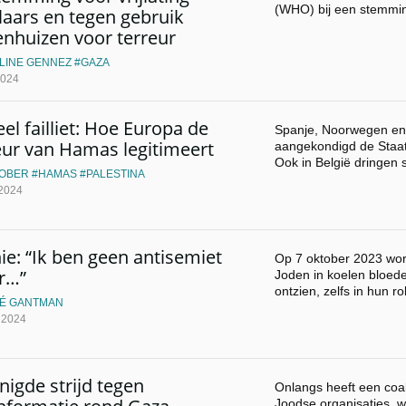
(WHO) bij een stemmi
elaars en tegen gebruik
enhuizen voor terreur
LINE GENNEZ
GAZA
2024
el failliet: Hoe Europa de
Spanje, Noorwegen en
eur van Hamas legitimeert
aangekondigd de Staat
Ook in België dringen
TOBER
HAMAS
PALESTINA
 2024
ie: “Ik ben geen antisemiet
Op 7 oktober 2023 wo
r…”
Joden in koelen bloed
ontzien, zelfs in hun r
É GANTMAN
l 2024
nigde strijd tegen
Onlangs heeft een coal
Joodse organisaties, 