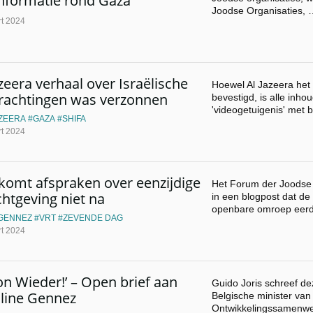
nformatie rond Gaza
Joodse Organisaties,
t 2024
azeera verhaal over Israëlische
Hoewel Al Jazeera het n
rachtingen was verzonnen
bevestigd, is alle inho
'videogetuigenis' met 
AZEERA
GAZA
SHIFA
t 2024
komt afspraken over eenzijdige
Het Forum der Joodse 
chtgeving niet na
in een blogpost dat de
openbare omroep eer
GENNEZ
VRT
ZEVENDE DAG
t 2024
on Wieder!’ – Open brief aan
Guido Joris schreef de
line Gennez
Belgische minister van
Ontwikkelingssamenwe