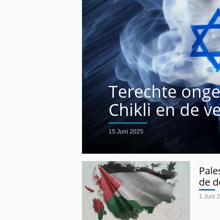
Terechte onge
Chikli en de v
15 Juni 2025
Pale
de d
1 Juni 