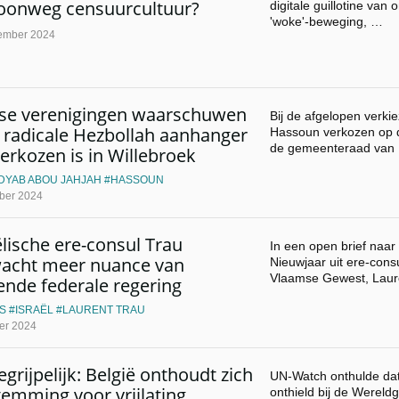
onweg censuurcultuur?
digitale guillotine van o
'woke'-beweging, …
ember 2024
se verenigingen waarschuwen
Bij de afgelopen verki
 radicale Hezbollah aanhanger
Hassoun verkozen op de
de gemeenteraad van
verkozen is in Willebroek
DYAB ABOU JAHJAH
HASSOUN
ber 2024
ëlische ere-consul Trau
In een open brief naar
acht meer nuance van
Nieuwjaar uit ere-consu
Vlaamse Gewest, Lau
ende federale regering
S
ISRAËL
LAURENT TRAU
er 2024
grijpelijk: België onthoudt zich
UN-Watch onthulde dat 
stemming voor vrijlating
onthield bij de Wereld