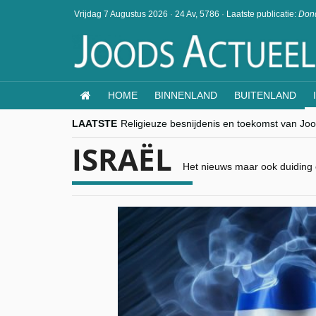
Vrijdag 7 Augustus 2026
·
24 Av, 5786
·
Laatste publicatie:
Dond
HOME
BINNENLAND
BUITENLAND
LAATSTE
Religieuze besnijdenis en toekomst van Jood
“Besnijdenisdebat toont hoe moeilijk seculi
ISRAËL
CITYTRIP | ROEMENIË – Boekarest: de ver
“Vandaag zit elke Jood in België op de bek
Het nieuws maar ook duiding e
goKosher lanceert nieuwe website en same