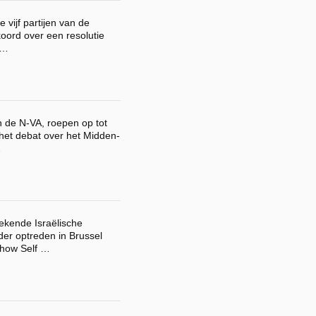
 vijf partijen van de
koord over een resolutie
 …
n de N-VA, roepen op tot
 het debat over het Midden-
…
bekende Israëlische
r optreden in Brussel
show Self …