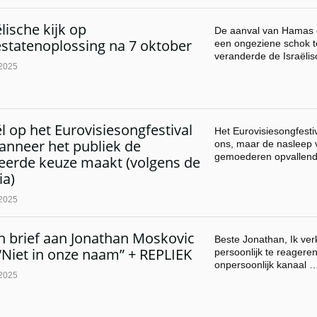
ëlische kijk op
De aanval van Hamas 
statenoplossing na 7 oktober
een ongeziene schok t
veranderde de Israëli
 2025
ël op het Eurovisiesongfestival
Het Eurovisiesongfestiv
nneer het publiek de
ons, maar de nasleep v
gemoederen opvallend
eerde keuze maakt (volgens de
a)
 2025
 brief aan Jonathan Moskovic
Beste Jonathan, Ik ver
“Niet in onze naam” + REPLIEK
persoonlijk te reagere
onpersoonlijk kanaal 
 2025