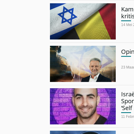
Kame
krit
14 Mei
Opin
23 Maar
Isra
Spon
‘Sel
11 Febr