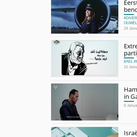
Eers
beno
DIVER
OUWEL
29 Janu
Extr
part
AEL
10 Janu
Hama
in G
8 Janua
Israë