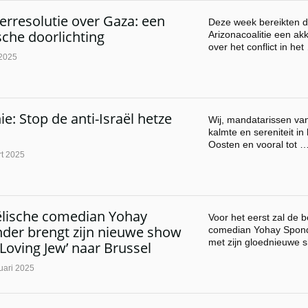
rresolutie over Gaza: een
Deze week bereikten de
ische doorlichting
Arizonacoalitie een ak
over het conflict in het
 2025
ie: Stop de anti-Israël hetze
Wij, mandatarissen va
kalmte en sereniteit in
Oosten en vooral tot 
t 2025
ëlische comedian Yohay
Voor het eerst zal de 
der brengt zijn nieuwe show
comedian Yohay Sponde
met zijn gloednieuwe 
f Loving Jew’ naar Brussel
uari 2025