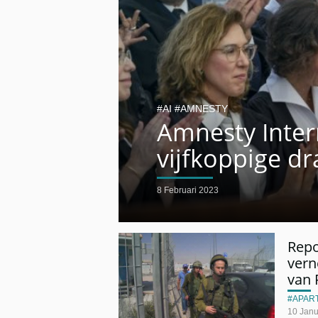
AI
AMNESTY
Amnesty Inter
vijfkoppige dr
8 Februari 2023
Repo
vern
van 
APAR
10 Janu