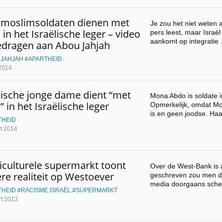
moslimsoldaten dienen met
Je zou het niet weten 
 in het Israëlische leger – video
pers leest, maar Israël
aankomt op integratie
dragen aan Abou Jahjah
 JAHJAH
APARTHEID
 2014
ische jonge dame dient “met
Mona Abdo is soldate in
” in het Israëlische leger
Opmerkelijk, omdat Mon
is en geen joodse. Ha
THEID
t 2014
iculturele supermarkt toont
Over de West-Bank is a
re realiteit op Westoever
geschreven zou men d
media doorgaans sche
THEID
RACISME ISRAËL
SUPERMARKT
t 2013