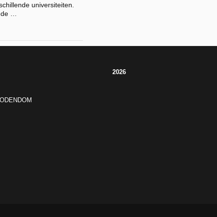
schillende universiteiten.
p de …
2026
JODENDOM