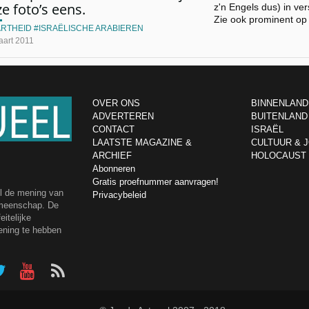
e foto’s eens.
z'n Engels dus) in ver
Zie ook prominent o
ARTHEID
ISRAËLISCHE ARABIEREN
aart 2011
OVER ONS
BINNENLAND
ADVERTEREN
BUITENLAND
CONTACT
ISRAËL
LAATSTE MAGAZINE &
CULTUUR & 
ARCHIEF
HOLOCAUST
Abonneren
Gratis proefnummer aanvragen!
el de mening van
Privacybeleid
emeenschap. De
itelijke
ening te hebben