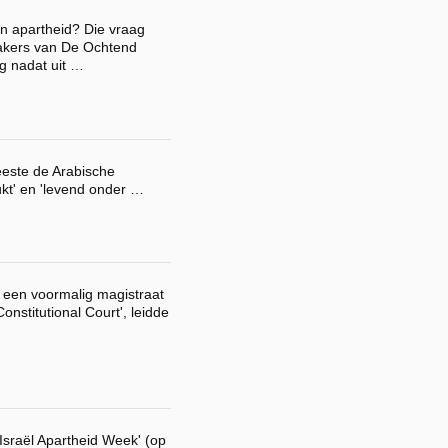
an apartheid? Die vraag
kers van De Ochtend
g nadat uit …
este de Arabische
ukt' en 'levend onder …
 een voormalig magistraat
Constitutional Court', leidde
Israël Apartheid Week' (op