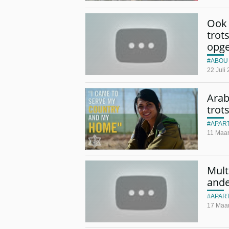
Ook 
trots
opge
ABOU
22 Juli
Arab
trots
APAR
11 Maar
Mult
ande
APAR
17 Maar