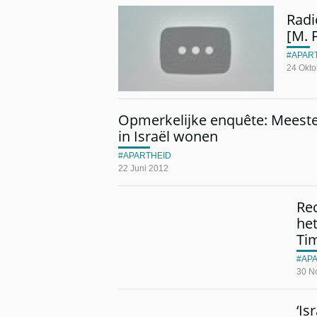
Radi
[M. F
APAR
24 Okto
Opmerkelijke enquête: Meeste
in Israël wonen
APARTHEID
22 Juni 2012
Re
het
Ti
AP
30 N
‘Is