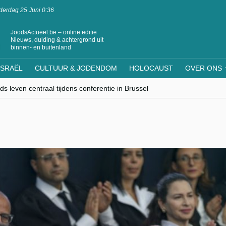
erdag 25 Juni 0:36
JoodsActueel.be – online editie
Nieuws, duiding & achtergrond uit
binnen- en buitenland
ISRAËL
CULTUUR & JODENDOM
HOLOCAUST
OVER ONS
s leven centraal tijdens conferentie in Brussel
ere Westen minderheden begrijpt”, Jinnih Beels (Vooruit)
rassing van Oost-Europa
laagdenbank”
nwerking met Mishpacha voor kosher travel en simchas wereldwijd