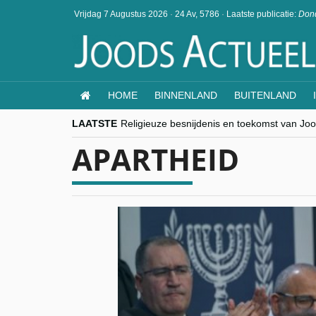
Vrijdag 7 Augustus 2026
·
24 Av, 5786
·
Laatste publicatie:
Dond
HOME
BINNENLAND
BUITENLAND
LAATSTE
Religieuze besnijdenis en toekomst van Jood
“Besnijdenisdebat toont hoe moeilijk seculi
APARTHEID
CITYTRIP | ROEMENIË – Boekarest: de ver
“Vandaag zit elke Jood in België op de bek
goKosher lanceert nieuwe website en same