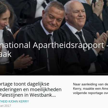
national Apartheidsrapport 
aak
rtage toont dagelijkse
Naar aanleiding van d
ederingen en moeilijkheden
Kerry, maakte een Ame
volgende reportage o
Palestijnen in Westbank…
THEID
JOHN KERRY
ari 2017