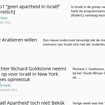
o1 “geen apartheid in Israël”
Is Israël in de greep v
reilich]
hield de programmama
(Radio1) vandaag bezi
THEID
ber 2012
 Arabieren willen
Een nieuw onderzoek bevestigt dat de me
inwoners van Israël zich niet als 'onderdr
chter Richard Goldstone neemt
Richard J. Goldstone,
 op voor Israël in New York
bij het 'South African 
de …
mes opiniestuk
ARTHEID
ovember 2011
raël Apartheid’ toch niet! Bekijk
Vorige week was het '