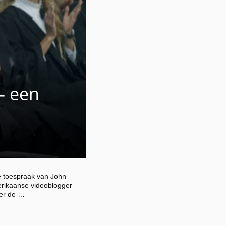
– een
e toespraak van John
rikaanse videoblogger
ver de …