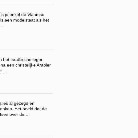
als je enkel de Vlaamse
 is een modelstaat als het
 …
 het Israëlische leger.
a een christelijke Arabier
ar …
lles al gezegd en
enken. Het beeld dat de
tsen over de …