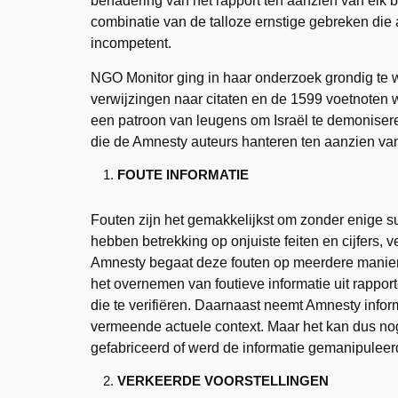
benadering van het rapport ten aanzien van elk b
combinatie van de talloze ernstige gebreken die 
incompetent.
NGO Monitor ging in haar onderzoek grondig te we
verwijzingen naar citaten en de 1599 voetnoten 
een patroon van leugens om Israël te demoniseren
die de Amnesty auteurs hanteren ten aanzien van
FOUTE INFORMATIE
Fouten zijn het gemakkelijkst om zonder enige su
hebben betrekking op onjuiste feiten en cijfers, 
Amnesty begaat deze fouten op meerdere manie
het overnemen van foutieve informatie uit rappo
die te verifiëren. Daarnaast neemt Amnesty infor
vermeende actuele context. Maar het kan dus no
gefabriceerd of werd de informatie gemanipuleer
VERKEERDE VOORSTELLINGEN