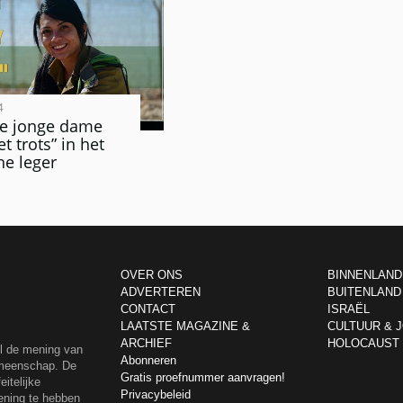
4
he jonge dame
t trots” in het
he leger
OVER ONS
BINNENLAND
ADVERTEREN
BUITENLAND
CONTACT
ISRAËL
LAATSTE MAGAZINE &
CULTUUR & 
ARCHIEF
HOLOCAUST
el de mening van
Abonneren
emeenschap. De
Gratis proefnummer aanvragen!
itelijke
Privacybeleid
ening te hebben