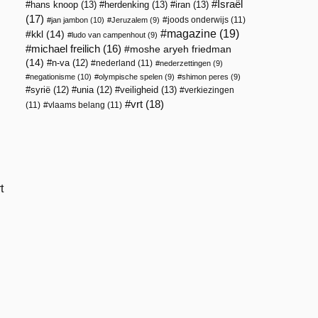
Israël
hans knoop
(13)
herdenking
(13)
iran
(13)
(17)
joods onderwijs
(11)
jan jambon
(10)
Jeruzalem
(9)
magazine
(19)
kkl
(14)
ludo van campenhout
(9)
michael freilich
(16)
moshe aryeh friedman
(14)
n-va
(12)
nederland
(11)
nederzettingen
(9)
negationisme
(10)
olympische spelen
(9)
shimon peres
(9)
veiligheid
(13)
syrië
(12)
unia
(12)
verkiezingen
vrt
(18)
(11)
vlaams belang
(11)
t