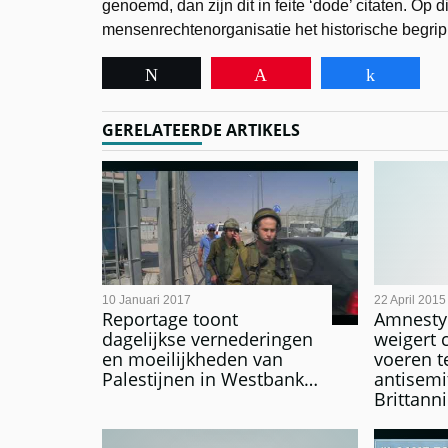
genoemd, dan zijn dit in feite ‘dode’ citaten. Op
mensenrechtenorganisatie het historische begrip 
Tweet
Pin
Share
GERELATEERDE ARTIKELS
10 Januari 2017
22 April 2015
Reportage toont
Amnesty 
dagelijkse vernederingen
weigert
en moeilijkheden van
voeren t
Palestijnen in Westbank…
antisemi
Brittann