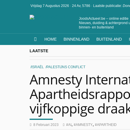
Vrijdag 7 Augustus 2026
·
24 Av, 5786
·
Laatste publicatie:
Dond
JoodsActueel.be – online editie
Nieuws, duiding & achtergrond u
binnen- en buitenland
HOME
BINNENLAND
BUITENLAND
LAATSTE
ISRAËL
PALESTIJNS CONFLICT
Amnesty Interna
Apartheidsrappo
vijfkoppige draa
,
,
8 Februari 2023
AI
AMNESTY
APARTHEID