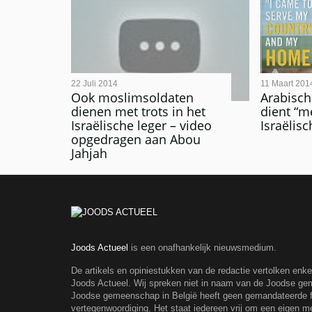
22 Juli 2014
11 Maart 201
Ook moslimsoldaten
Arabisc
dienen met trots in het
dient “me
Israëlische leger – video
Israëlisc
opgedragen aan Abou
Jahjah
Joods Actueel
is een onafhankelijk nieuwsmedium.
De artikels en opiniestukken van de redactie vertolken enk
Joods Actueel. Wij spreken niet in naam van de Joodse g
Joodse gemeenschap in België heeft geen gemandateerde fe
vertegenwoordiging. Het staat iedereen vrij om een eigen m