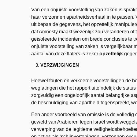
Van een onjuiste voorstelling van zaken is spra
haar verzonnen apartheidsverhaal in te passen. 
uit bepaalde gegevens, het opzettelijk manipulere
dat Amnesty maakt wezenlijk zou veranderen of te
geïsoleerde incidenten om brede conclusies te tr
onjuiste voorstelling van zaken is vergelijkbaa
aantal van deze flaters is zeker
opzettelijk
gegen
VERZWIJGINGEN
Hoewel fouten en verkeerde voorstellingen de bela
weglatingen die het rapport uiteindelijk de statu
zorgvuldig een ongelooflijk aantal belangrijke asp
de beschuldiging van apartheid tegenspreekt, wo
Een ander voorbeeld van omissie is de volledig e
geweld van Arabieren tegen Israël wordt weggela
verwerping van de legitieme veiligheidsbehoefte
en acties als ‘schijnvertoningen, verzonnen excu