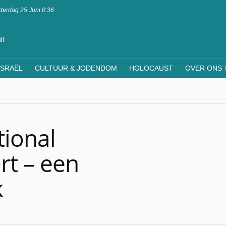
erdag 25 Juni 0:36
it
ISRAËL
CULTUUR & JODENDOM
HOLOCAUST
OVER ONS
tional
rt – een
k