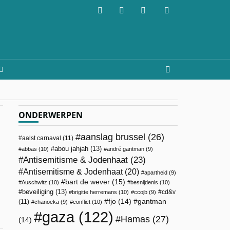
ONDERWERPEN
aanslag brussel
(26)
aalst carnaval
(11)
abou jahjah
(13)
abbas
(10)
andré gantman
(9)
Antisemitisme & Jodenhaat
(23)
Antisemitisme & Jodenhaat
(20)
apartheid
(9)
bart de wever
(15)
Auschwitz
(10)
besnijdenis
(10)
beveiliging
(13)
cd&v
brigitte herremans
(10)
ccojb
(9)
fjo
(14)
gantman
(11)
chanoeka
(9)
conflict
(10)
gaza
(122)
Hamas
(27)
(14)