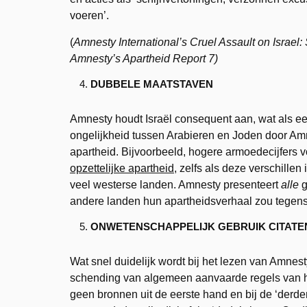
voeren’.
(
Amnesty International’s Cruel Assault on Israel
Amnesty’s Apartheid Report 7)
DUBBELE MAATSTAVEN
Amnesty houdt Israël consequent aan, wat als 
ongelijkheid tussen Arabieren en Joden door Am
apartheid. Bijvoorbeeld, hogere armoedecijfers 
opzettelijke apartheid
, zelfs als deze verschille
veel westerse landen. Amnesty presenteert
alle
g
andere landen hun apartheidsverhaal zou tegen
ONWETENSCHAPPELIJK GEBRUIK CITATE
Wat snel duidelijk wordt bij het lezen van Amnes
schending van algemeen aanvaarde regels van he
geen bronnen uit de eerste hand en bij de ‘derde