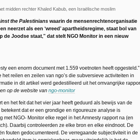
het midden rechter Khaled Kabub, een Israëlische moslim
inst the Palestinians
waarin de mensenrechtenorganisatie
 neerzet als een ‘wreed’ apartheidsregime, staat bol van
p de Joodse staat,” dat stelt NGO Monitor in een nieuw
sty een enorm document met 1.559 voetnoten heeft opgesteld.”
het reilen en zeilen van ngo’s die subversieve activiteiten in
atie in dit artikel werd gedestilleerd uit het omvangrijke rappor
ezen op de website van
ngo-monitor
 en het feit dat het vier jaar heeft geduurd als bewijs van de
 betekent dat er een grondige en rigoureuze analyse is
 met NGO- Monitor elke regel in het Amnesty rapport na (en
ch). Daarbij controleerden ze elke bron en elke eindnoot. De
ieën fouten gedocumenteerd. De verregaande subjectiviteit in de