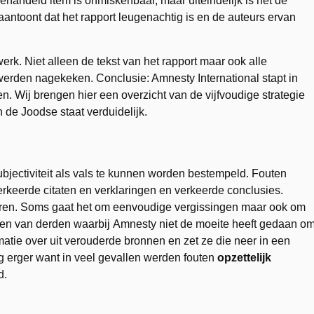
ehandeld item is onmiskenbaar, maar uiteindelijk is het de
aantoont dat het rapport leugenachtig is en de auteurs ervan
rk. Niet alleen de tekst van het rapport maar ook alle
werden nagekeken. Conclusie: Amnesty International stapt in
. Wij brengen hier een overzicht van de vijfvoudige strategie
 de Joodse staat verduidelijk.
bjectiviteit als vals te kunnen worden bestempeld. Fouten
verkeerde citaten en verklaringen en verkeerde conclusies.
ren. Soms gaat het om eenvoudige vergissingen maar ook om
rten van derden waarbij Amnesty niet de moeite heeft gedaan o
matie over uit verouderde bronnen en zet ze die neer in een
g erger want in veel gevallen werden fouten
opzettelijk
d.