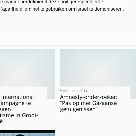
 die manier herdefinieert deze ooit gerespecteerde
‘apartheid’ om het te gebruiken om Israël te demoniseren.
5 Augustus 2014
International
Amnesty-onderzoeker:
 campagne te
“Pas op met Gazaanse
egen
getuigenissen”
tisme in Groot-
ië