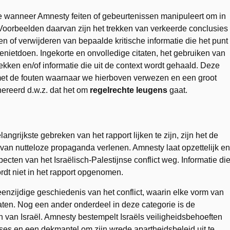
ke wanneer Amnesty feiten of gebeurtenissen manipuleert om in
Voorbeelden daarvan zijn het trekken van verkeerde conclusies
n of verwijderen van bepaalde kritische informatie die het punt
nietdoen. Ingekorte en onvolledige citaten, het gebruiken van
ekken en/of informatie die uit de context wordt gehaald. Deze
r met de fouten waarnaar we hierboven verwezen en een groot
ereerd d.w.z. dat het om
regelrechte leugens
gaat.
ngrijkste gebreken van het rapport lijken te zijn, zijn het de
s van nutteloze propaganda verlenen. Amnesty laat opzettelijk en
ecten van het Israëlisch-Palestijnse conflict weg. Informatie di
rdt niet in het rapport opgenomen.
enzijdige geschiedenis van het conflict, waarin elke vorm van
ten. Nog een ander onderdeel in deze categorie is de
n van Israël. Amnesty bestempelt Israëls veiligheidsbehoeften
ses en een dekmantel om zijn wrede apartheidsbeleid uit te