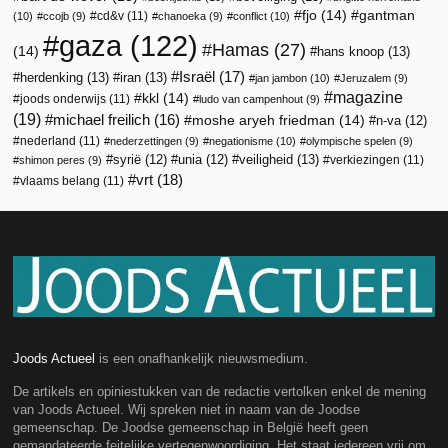
fjo
(14)
gantman
cd&v
(11)
(10)
ccojb
(9)
chanoeka
(9)
conflict
(10)
gaza
(122)
Hamas
(27)
(14)
hans knoop
(13)
Israël
(17)
herdenking
(13)
iran
(13)
jan jambon
(10)
Jeruzalem
(9)
magazine
kkl
(14)
joods onderwijs
(11)
ludo van campenhout
(9)
(19)
michael freilich
(16)
moshe aryeh friedman
(14)
n-va
(12)
nederland
(11)
nederzettingen
(9)
negationisme
(10)
olympische spelen
(9)
veiligheid
(13)
syrië
(12)
unia
(12)
verkiezingen
(11)
shimon peres
(9)
vrt
(18)
vlaams belang
(11)
Joods Actueel
is een onafhankelijk nieuwsmedium.
De artikels en opiniestukken van de redactie vertolken enkel de mening
van Joods Actueel. Wij spreken niet in naam van de Joodse
gemeenschap. De Joodse gemeenschap in België heeft geen
gemandateerde feitelijke vertegenwoordiging. Het staat iedereen vrij om