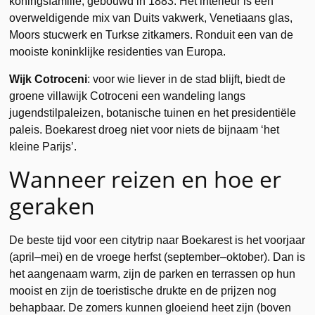
koningsfamilie, gebouwd in 1883. Het interieur is een
overweldigende mix van Duits vakwerk, Venetiaans glas,
Moors stucwerk en Turkse zitkamers. Ronduit een van de
mooiste koninklijke residenties van Europa.
Wijk Cotroceni
: voor wie liever in de stad blijft, biedt de
groene villawijk Cotroceni een wandeling langs
jugendstilpaleizen, botanische tuinen en het presidentiële
paleis. Boekarest droeg niet voor niets de bijnaam ‘het
kleine Parijs’.
Wanneer reizen en hoe er
geraken
De beste tijd voor een citytrip naar Boekarest is het voorjaar
(april–mei) en de vroege herfst (september–oktober). Dan is
het aangenaam warm, zijn de parken en terrassen op hun
mooist en zijn de toeristische drukte en de prijzen nog
behapbaar. De zomers kunnen gloeiend heet zijn (boven