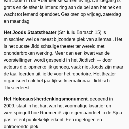
van Joden in de Roemeense samenleving. De toegang is
gratis en de sfeer is intiem: ring aan de bel aan het hek en
wacht tot iemand opendoet. Gesloten op vrijdag, zaterdag
en maandag.
Het Joods Staatstheater
(Str. Iuliu Barasch 15) is
misschien wel de meest bijzondere plek van allemaal. Het
is het oudste Jiddischtalige theater ter wereld met
ononderbroken werking. Meer dan een kwart van de
voorstellingen wordt gespeeld in het Jiddisch — door
acteurs die, opmerkelijk genoeg, vaak niet-Joods zijn maar
de taal leerden uit liefde voor het repertoire. Het theater
organiseert ook het jaarlijkse Internationaal Jiddisch
Theaterfeest.
Het Holocaust-herdenkingsmonument
, geopend in
2009, staat in het hart van het voormalige kwartier en
weerspiegelt hoe Roemenië zijn eigen aandeel in de Sjoa
pas recent publiekelijk erkent. Een ingetogen en
ontroerende plek.