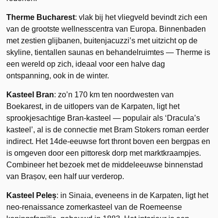
Therme Bucharest
: vlak bij het vliegveld bevindt zich een
van de grootste wellnesscentra van Europa. Binnenbaden
met zestien glijbanen, buitenjacuzzi’s met uitzicht op de
skyline, tientallen saunas en behandelruimtes — Therme is
een wereld op zich, ideaal voor een halve dag
ontspanning, ook in de winter.
Kasteel Bran
: zo’n 170 km ten noordwesten van
Boekarest, in de uitlopers van de Karpaten, ligt het
sprookjesachtige Bran-kasteel — populair als ‘Dracula’s
kasteel’, al is de connectie met Bram Stokers roman eerder
indirect. Het 14de-eeuwse fort thront boven een bergpas en
is omgeven door een pittoresk dorp met marktkraampjes.
Combineer het bezoek met de middeleeuwse binnenstad
van Brașov, een half uur verderop.
Kasteel Peleș
: in Sinaia, eveneens in de Karpaten, ligt het
neo-renaissance zomerkasteel van de Roemeense