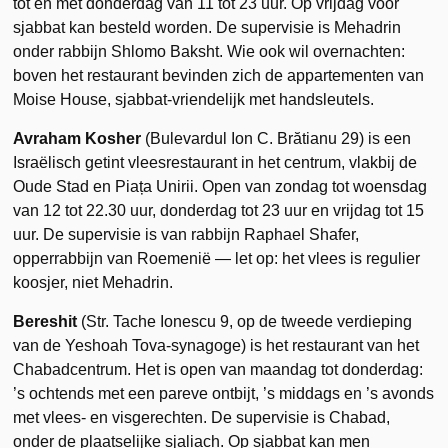
tot en met donderdag van 11 tot 23 uur. Op vrijdag voor
sjabbat kan besteld worden. De supervisie is Mehadrin
onder rabbijn Shlomo Baksht. Wie ook wil overnachten:
boven het restaurant bevinden zich de appartementen van
Moise House, sjabbat-vriendelijk met handsleutels.
Avraham Kosher
(Bulevardul Ion C. Brătianu 29) is een
Israëlisch getint vleesrestaurant in het centrum, vlakbij de
Oude Stad en Piața Unirii. Open van zondag tot woensdag
van 12 tot 22.30 uur, donderdag tot 23 uur en vrijdag tot 15
uur. De supervisie is van rabbijn Raphael Shafer,
opperrabbijn van Roemenië — let op: het vlees is regulier
koosjer, niet Mehadrin.
Bereshit
(Str. Tache Ionescu 9, op de tweede verdieping
van de Yeshoah Tova-synagoge) is het restaurant van het
Chabadcentrum. Het is open van maandag tot donderdag:
’s ochtends met een pareve ontbijt, ’s middags en ’s avonds
met vlees- en visgerechten. De supervisie is Chabad,
onder de plaatselijke sjaliach. Op sjabbat kan men