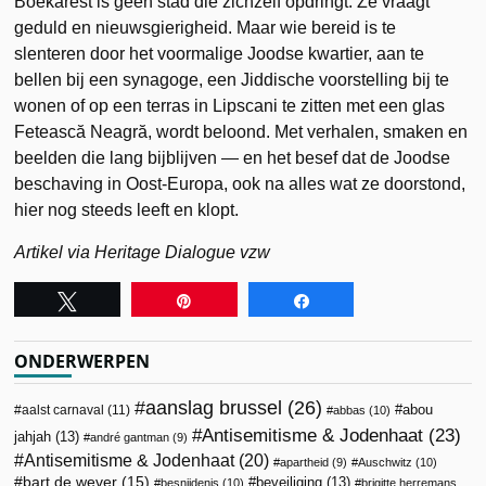
Boekarest is geen stad die zichzelf opdringt. Ze vraagt
geduld en nieuwsgierigheid. Maar wie bereid is te
slenteren door het voormalige Joodse kwartier, aan te
bellen bij een synagoge, een Jiddische voorstelling bij te
wonen of op een terras in Lipscani te zitten met een glas
Fetească Neagră, wordt beloond. Met verhalen, smaken en
beelden die lang bijblijven — en het besef dat de Joodse
beschaving in Oost-Europa, ook na alles wat ze doorstond,
hier nog steeds leeft en klopt.
Artikel via Heritage Dialogue vzw
Tweet
Pin
Share
ONDERWERPEN
aanslag brussel
(26)
abou
aalst carnaval
(11)
abbas
(10)
Antisemitisme & Jodenhaat
(23)
jahjah
(13)
andré gantman
(9)
Antisemitisme & Jodenhaat
(20)
apartheid
(9)
Auschwitz
(10)
bart de wever
(15)
beveiliging
(13)
besnijdenis
(10)
brigitte herremans