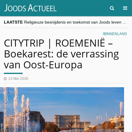
LAATSTE
Religieuze besnijdenis en toekomst van Joods leven centraal tijdens conferentie in Brussel
“Besnijdenisdebat toont hoe moeilijk seculiere Westen minderheden begrijpt”, Jinnih Beels (Vooruit)
CITYTRIP | ROEMENIË – Boekarest: de verrassing van Oost-Europa
BINNENLAND
“Vandaag zit elke Jood in België op de beklaagdenbank”
CITYTRIP | ROEMENIË –
goKosher lanceert nieuwe website en samenwerking met Mishpacha voor kosher travel en simchas wereldwijd
Boekarest: de verrassing
van Oost-Europa
13 Mei 2026