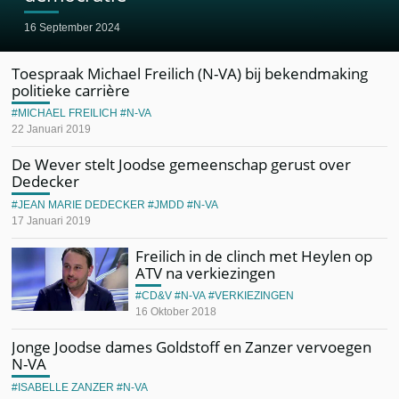
16 September 2024
Toespraak Michael Freilich (N-VA) bij bekendmaking
politieke carrière
MICHAEL FREILICH
N-VA
22 Januari 2019
De Wever stelt Joodse gemeenschap gerust over
Dedecker
JEAN MARIE DEDECKER
JMDD
N-VA
17 Januari 2019
Freilich in de clinch met Heylen op
ATV na verkiezingen
CD&V
N-VA
VERKIEZINGEN
16 Oktober 2018
Jonge Joodse dames Goldstoff en Zanzer vervoegen
N-VA
ISABELLE ZANZER
N-VA