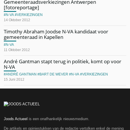
Gemeenteraadsverkiezingen Antwerpen
[fotoreportage]
N-VA
VERKIEZINGEN
14 Oktober 2012
Timothy Abraham Joodse N-VA kandidaat voor
gemeenteraad in Kapellen
N-VA
11 Oktober 2012
André Gantman stapt terug in politiek, komt op voor
N-VA
ANDRÉ GANTMAN
BART DE WEVER
N-VA
VERKIEZINGEN
15 Juni 2012
Joods Actueel
is een onafhankelijk nieuwsmedium.
De artikels en opiniestukken van de redactie vertolken enkel de mening