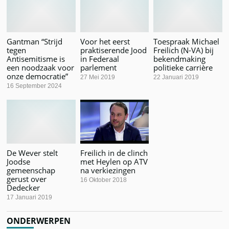
Gantman “Strijd
Voor het eerst
Toespraak Michael
tegen
praktiserende Jood
Freilich (N-VA) bij
Antisemitisme is
in Federaal
bekendmaking
een noodzaak voor
parlement
politieke carrière
onze democratie”
27 Mei 2019
22 Januari 2019
16 September 2024
De Wever stelt
Freilich in de clinch
Joodse
met Heylen op ATV
gemeenschap
na verkiezingen
gerust over
16 Oktober 2018
Dedecker
17 Januari 2019
ONDERWERPEN