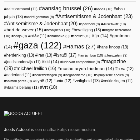
aanslag brussel
(26)
abou
aalst carnaval
(11)
abbas
(10)
Antisemitisme & Jodenhaat
(23)
jahjah
(13)
andré gantman
(9)
Antisemitisme & Jodenhaat
(20)
apartheid
(9)
Auschwitz
(10)
bart de wever
(15)
beveiliging
(13)
besnijdenis
(10)
brigitte herremans
fjo
(14)
gantman
cd&v
(11)
(10)
ccojb
(9)
chanoeka
(9)
conflict
(10)
gaza
(122)
Hamas
(27)
(14)
hans knoop
(13)
Israël
(17)
herdenking
(13)
iran
(13)
jan jambon
(10)
Jeruzalem
(9)
magazine
kkl
(14)
joods onderwijs
(11)
ludo van campenhout
(9)
(19)
michael freilich
(16)
moshe aryeh friedman
(14)
n-va
(12)
nederland
(11)
nederzettingen
(9)
negationisme
(10)
olympische spelen
(9)
veiligheid
(13)
syrië
(12)
unia
(12)
verkiezingen
(11)
shimon peres
(9)
vrt
(18)
vlaams belang
(11)
Joods Actueel
is een onafhankelijk nieuwsmedium.
De artikels en opiniestukken van de redactie vertolken enkel de mening