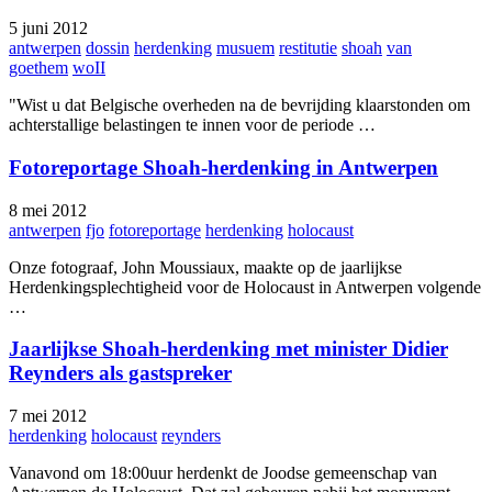
5 juni 2012
antwerpen
dossin
herdenking
musuem
restitutie
shoah
van
goethem
woII
"Wist u dat Belgische overheden na de bevrijding klaarstonden om
achterstallige belastingen te innen voor de periode …
Fotoreportage Shoah-herdenking in Antwerpen
8 mei 2012
antwerpen
fjo
fotoreportage
herdenking
holocaust
Onze fotograaf, John Moussiaux, maakte op de jaarlijkse
Herdenkingsplechtigheid voor de Holocaust in Antwerpen volgende
…
Jaarlijkse Shoah-herdenking met minister Didier
Reynders als gastspreker
7 mei 2012
herdenking
holocaust
reynders
Vanavond om 18:00uur herdenkt de Joodse gemeenschap van