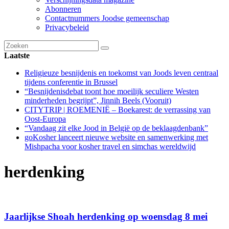
Abonneren
Contactnummers Joodse gemeenschap
Privacybeleid
Laatste
Religieuze besnijdenis en toekomst van Joods leven centraal
tijdens conferentie in Brussel
“Besnijdenisdebat toont hoe moeilijk seculiere Westen
minderheden begrijpt”, Jinnih Beels (Vooruit)
CITYTRIP | ROEMENIË – Boekarest: de verrassing van
Oost-Europa
“Vandaag zit elke Jood in België op de beklaagdenbank”
goKosher lanceert nieuwe website en samenwerking met
Mishpacha voor kosher travel en simchas wereldwijd
herdenking
Jaarlijkse Shoah herdenking op woensdag 8 mei