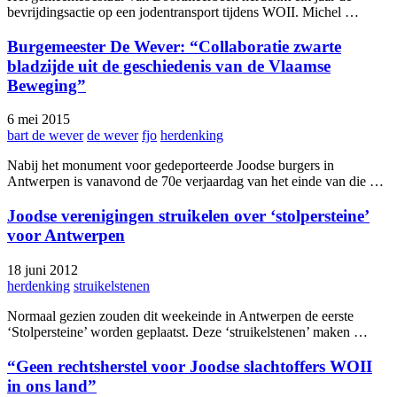
bevrijdingsactie op een jodentransport tijdens WOII. Michel …
Burgemeester De Wever: “Collaboratie zwarte
bladzijde uit de geschiedenis van de Vlaamse
Beweging”
6 mei 2015
bart de wever
de wever
fjo
herdenking
Nabij het monument voor gedeporteerde Joodse burgers in
Antwerpen is vanavond de 70e verjaardag van het einde van die …
Joodse verenigingen struikelen over ‘stolpersteine’
voor Antwerpen
18 juni 2012
herdenking
struikelstenen
Normaal gezien zouden dit weekeinde in Antwerpen de eerste
‘Stolpersteine’ worden geplaatst. Deze ‘struikelstenen’ maken …
“Geen rechtsherstel voor Joodse slachtoffers WOII
in ons land”