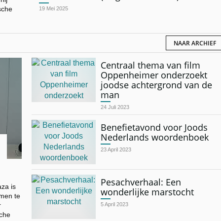
sche
19 Mei 2025
NAAR ARCHIEF
Centraal thema van film
Oppenheimer onderzoekt
joodse achtergrond van de
man
24 Juli 2023
Benefietavond voor Joods
Nederlands woordenboek
23 April 2023
Pesachverhaal: Een
za is
wonderlijke marstocht
omen te
r
5 April 2023
sche