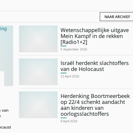
NAAR ARCHIEF
Wetenschappellijke uitgave
Mein Kampf in de rekken
[Radio1+2]
5 September 2018
Israël herdenkt slachtoffers
van de Holocaust
12 April 2018
Herdenking Boortmeerbeek
op 22/4 schenkt aandacht
aan kinderen van
n van
oorlogsslachtoffers
e
9 April 2018
ocaust