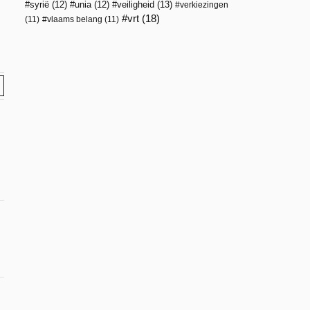
veiligheid
(13)
syrië
(12)
unia
(12)
verkiezingen
vrt
(18)
(11)
vlaams belang
(11)