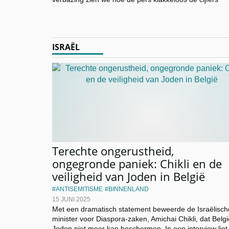
ISRAËL
Terechte ongerustheid,
ongegronde paniek: Chikli en de
veiligheid van Joden in België
ANTISEMITISME
BINNENLAND
15 JUNI 2025
Met een dramatisch statement beweerde de Israëlisch
minister voor Diaspora-zaken, Amichai Chikli, dat Belgi
Joden niet meer kan beschermen. In een interview liet 