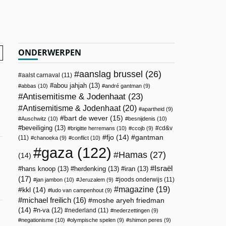
ONDERWERPEN
aanslag brussel
(26)
aalst carnaval
(11)
abou jahjah
(13)
abbas
(10)
andré gantman
(9)
Antisemitisme & Jodenhaat
(23)
Antisemitisme & Jodenhaat
(20)
apartheid
(9)
bart de wever
(15)
Auschwitz
(10)
besnijdenis
(10)
beveiliging
(13)
cd&v
brigitte herremans
(10)
ccojb
(9)
fjo
(14)
gantman
(11)
chanoeka
(9)
conflict
(10)
gaza
(122)
Hamas
(27)
(14)
Israël
hans knoop
(13)
herdenking
(13)
iran
(13)
(17)
joods onderwijs
(11)
jan jambon
(10)
Jeruzalem
(9)
magazine
(19)
kkl
(14)
ludo van campenhout
(9)
michael freilich
(16)
moshe aryeh friedman
(14)
n-va
(12)
nederland
(11)
nederzettingen
(9)
negationisme
(10)
olympische spelen
(9)
shimon peres
(9)