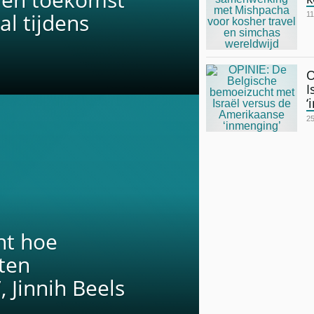
al tijdens
11
O
I
‘
25
nt hoe
ten
 Jinnih Beels