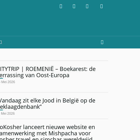
ITYTRIP | ROEMENIË – Boekarest: de
errassing van Oost-Europa
 Mei 2026
Vandaag zit elke Jood in België op de
eklaagdenbank”
 Mei 2026
oKosher lanceert nieuwe website en
amenwerking met Mishpacha voor
osher travel en simchas wereldwijd