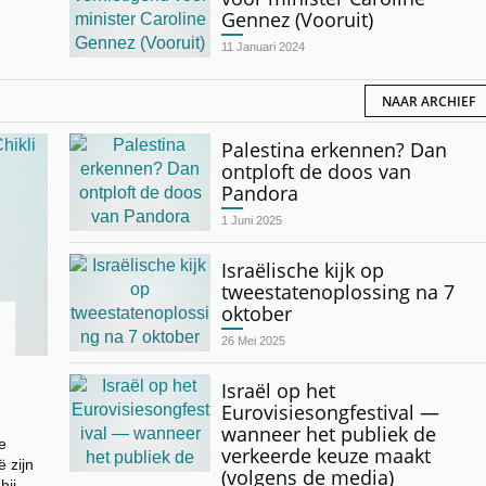
Gennez (Vooruit)
11 Januari 2024
NAAR ARCHIEF
Palestina erkennen? Dan
ontploft de doos van
Pandora
1 Juni 2025
Israëlische kijk op
tweestatenoplossing na 7
oktober
26 Mei 2025
Israël op het
Eurovisiesongfestival —
wanneer het publiek de
e
verkeerde keuze maakt
ë zijn
(volgens de media)
hij