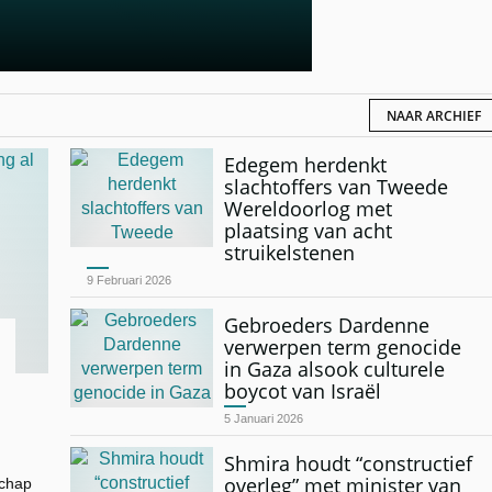
NAAR ARCHIEF
Edegem herdenkt
slachtoffers van Tweede
Wereldoorlog met
plaatsing van acht
struikelstenen
9 Februari 2026
Gebroeders Dardenne
verwerpen term genocide
in Gaza alsook culturele
boycot van Israël
5 Januari 2026
Shmira houdt “constructief
overleg” met minister van
schap