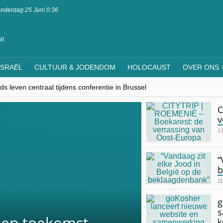
nderdag 25 Juni 0:36
it
ISRAËL
CULTUUR & JODENDOM
HOLOCAUST
OVER ONS
s leven centraal tijdens conferentie in Brussel
ere Westen minderheden begrijpt”, Jinnih Beels (Vooruit)
rassing van Oost-Europa
C
laagdenbank”
v
nwerking met Mishpacha voor kosher travel en simchas wereldwijd
13
“
b
11
g
s
s en toekomst
k