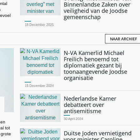
Binnenlandse Zaken over
ntal
n
veiligheid van de Joodse
gevoel
gemeenschap
18 December 2025
NAAR ARCHIEF
N-VA Kamerlid Michael
Freilich benoemd tot
diplomatiek gezant bij
toonaangevende Joodse
organisatie
15 December 2024
Nederlandse Kamer
debatteert over
antisemitisme
30 April 2024
 en
al tot
Duitse Joden vernietigend
 grote
voor minister Caroline