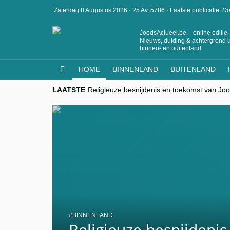
Zaterdag 8 Augustus 2026
·
25 Av, 5786
·
Laatste publicatie:
Do
JoodsActueel.be – online editie
Nieuws, duiding & achtergrond u
binnen- en buitenland
HOME
BINNENLAND
BUITENLAND
LAATSTE
Religieuze besnijdenis en toekomst van Jood
“Besnijdenisdebat toont hoe moeilijk seculi
CITYTRIP | ROEMENIË – Boekarest: de ver
“Vandaag zit elke Jood in België op de bek
goKosher lanceert nieuwe website en same
BINNENLAND
Religieuze besnijdeni