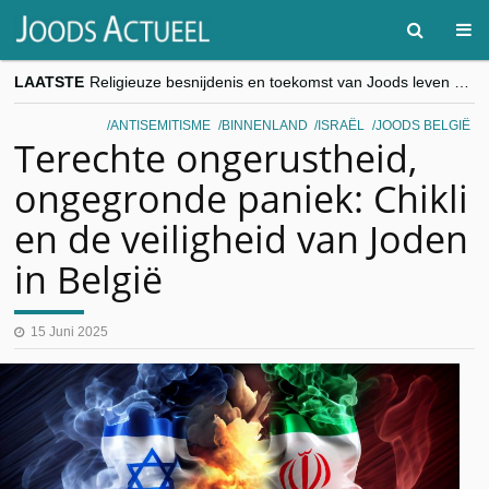
LAATSTE
Religieuze besnijdenis en toekomst van Joods leven centraal tijdens conferentie in Brussel
“Besnijdenisdebat toont hoe moeilijk seculiere Westen minderheden begrijpt”, Jinnih Beels (Vooruit)
CITYTRIP | ROEMENIË – Boekarest: de verrassing van Oost-Europa
ANTISEMITISME
BINNENLAND
ISRAËL
JOODS BELGIË
“Vandaag zit elke Jood in België op de beklaagdenbank”
Terechte ongerustheid,
goKosher lanceert nieuwe website en samenwerking met Mishpacha voor kosher travel en simchas wereldwijd
ongegronde paniek: Chikli
en de veiligheid van Joden
in België
15 Juni 2025