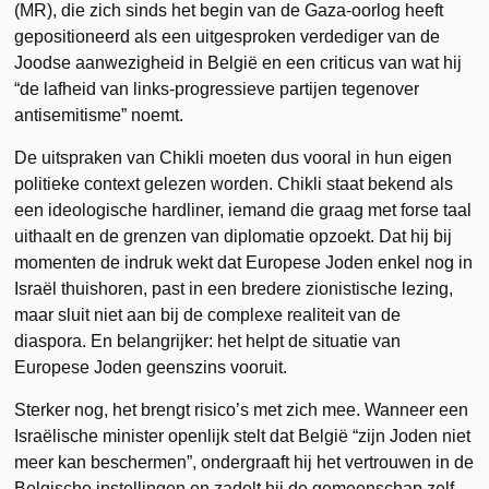
(MR), die zich sinds het begin van de Gaza-oorlog heeft
gepositioneerd als een uitgesproken verdediger van de
Joodse aanwezigheid in België en een criticus van wat hij
“de lafheid van links-progressieve partijen tegenover
antisemitisme” noemt.
De uitspraken van Chikli moeten dus vooral in hun eigen
politieke context gelezen worden. Chikli staat bekend als
een ideologische hardliner, iemand die graag met forse taal
uithaalt en de grenzen van diplomatie opzoekt. Dat hij bij
momenten de indruk wekt dat Europese Joden enkel nog in
Israël thuishoren, past in een bredere zionistische lezing,
maar sluit niet aan bij de complexe realiteit van de
diaspora. En belangrijker: het helpt de situatie van
Europese Joden geenszins vooruit.
Sterker nog, het brengt risico’s met zich mee. Wanneer een
Israëlische minister openlijk stelt dat België “zijn Joden niet
meer kan beschermen”, ondergraaft hij het vertrouwen in de
Belgische instellingen en zadelt hij de gemeenschap zelf