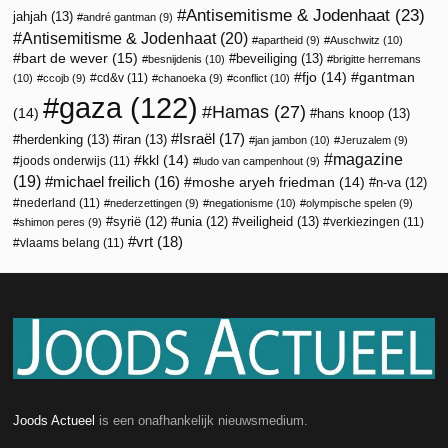
Antisemitisme & Jodenhaat
(23)
jahjah
(13)
andré gantman
(9)
Antisemitisme & Jodenhaat
(20)
apartheid
(9)
Auschwitz
(10)
bart de wever
(15)
beveiliging
(13)
besnijdenis
(10)
brigitte herremans
fjo
(14)
gantman
cd&v
(11)
(10)
ccojb
(9)
chanoeka
(9)
conflict
(10)
gaza
(122)
Hamas
(27)
(14)
hans knoop
(13)
Israël
(17)
herdenking
(13)
iran
(13)
jan jambon
(10)
Jeruzalem
(9)
magazine
kkl
(14)
joods onderwijs
(11)
ludo van campenhout
(9)
(19)
michael freilich
(16)
moshe aryeh friedman
(14)
n-va
(12)
nederland
(11)
nederzettingen
(9)
negationisme
(10)
olympische spelen
(9)
veiligheid
(13)
syrië
(12)
unia
(12)
verkiezingen
(11)
shimon peres
(9)
vrt
(18)
vlaams belang
(11)
Joods Actueel
is een onafhankelijk nieuwsmedium.