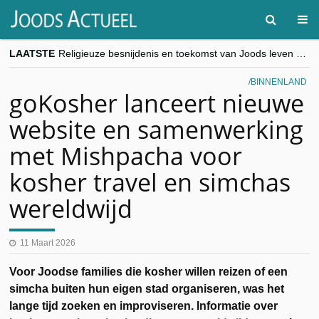
LAATSTE
Religieuze besnijdenis en toekomst van Joods leven centraal tijdens conferentie in Brussel
“Besnijdenisdebat toont hoe moeilijk seculiere Westen minderheden begrijpt”, Jinnih Beels (Vooruit)
CITYTRIP | ROEMENIË – Boekarest: de verrassing van Oost-Europa
BINNENLAND
“Vandaag zit elke Jood in België op de beklaagdenbank”
goKosher lanceert nieuwe
goKosher lanceert nieuwe website en samenwerking met Mishpacha voor kosher travel en simchas wereldwijd
website en samenwerking
met Mishpacha voor
kosher travel en simchas
wereldwijd
11 Maart 2026
Voor Joodse families die kosher willen reizen of een
simcha buiten hun eigen stad organiseren, was het
lange tijd zoeken en improviseren. Informatie over