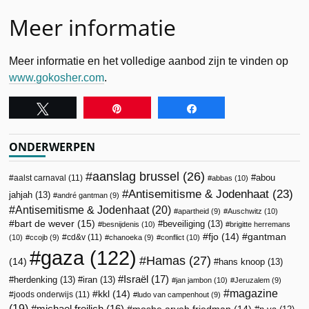
Meer informatie
Meer informatie en het volledige aanbod zijn te vinden op
www.gokosher.com
.
Tweet
Pin
Share
ONDERWERPEN
aanslag brussel
(26)
abou
aalst carnaval
(11)
abbas
(10)
Antisemitisme & Jodenhaat
(23)
jahjah
(13)
andré gantman
(9)
Antisemitisme & Jodenhaat
(20)
apartheid
(9)
Auschwitz
(10)
bart de wever
(15)
beveiliging
(13)
besnijdenis
(10)
brigitte herremans
fjo
(14)
gantman
cd&v
(11)
(10)
ccojb
(9)
chanoeka
(9)
conflict
(10)
gaza
(122)
Hamas
(27)
(14)
hans knoop
(13)
Israël
(17)
herdenking
(13)
iran
(13)
jan jambon
(10)
Jeruzalem
(9)
magazine
kkl
(14)
joods onderwijs
(11)
ludo van campenhout
(9)
(19)