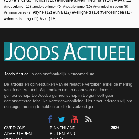
michael freilich
(16)
moshe aryeh friedman
(14)
n-va
(12)
nederland
(11)
nederzettingen
(9)
negationisme
(10)
olympische spelen
(9)
veiligheid
(13)
syrië
(12)
unia
(12)
verkiezingen
(11)
shimon peres
(9)
vrt
(18)
vlaams belang
(11)
Joods Actueel
is een onafhankelijk nieuwsmedium.
De artikels en opiniestukken van de redactie vertolken enkel de mening
van Joods Actueel. Wij spreken niet in naam van de Joodse
gemeenschap. De Joodse gemeenschap in België heeft geen
gemandateerde feitelijke vertegenwoordiging. Het staat iedereen vrij om
een eigen mening te hebben en die te verkondigen.
2026
OVER ONS
BINNENLAND
ADVERTEREN
BUITENLAND