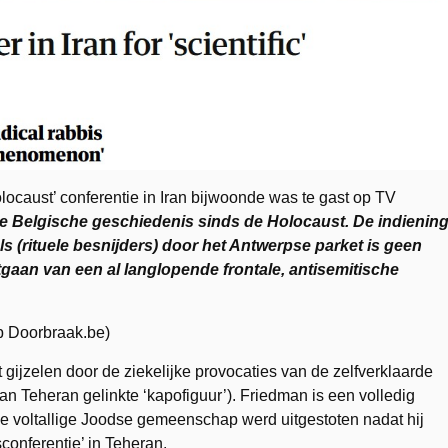
locaust’ conferentie in Iran bijwoonde was te gast op TV
 de Belgische geschiedenis sinds de Holocaust. De indienin
ls (rituele besnijders) door het Antwerpse parket is geen
tgaan van een al langlopende frontale, antisemitische
op Doorbraak.be)
t gijzelen door de ziekelijke provocaties van de zelfverklaarde
n Teheran gelinkte ‘kapofiguur’). Friedman is een volledig
de voltallige Joodse gemeenschap werd uitgestoten nadat hij
onferentie’ in Teheran.