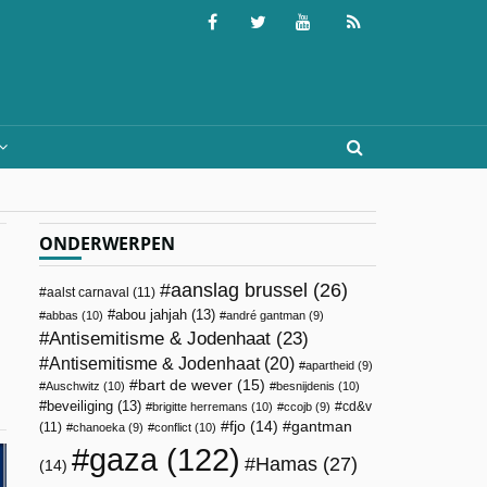
ONDERWERPEN
aanslag brussel
(26)
aalst carnaval
(11)
abou jahjah
(13)
abbas
(10)
andré gantman
(9)
Antisemitisme & Jodenhaat
(23)
Antisemitisme & Jodenhaat
(20)
apartheid
(9)
bart de wever
(15)
Auschwitz
(10)
besnijdenis
(10)
beveiliging
(13)
cd&v
brigitte herremans
(10)
ccojb
(9)
fjo
(14)
gantman
(11)
chanoeka
(9)
conflict
(10)
gaza
(122)
Hamas
(27)
(14)