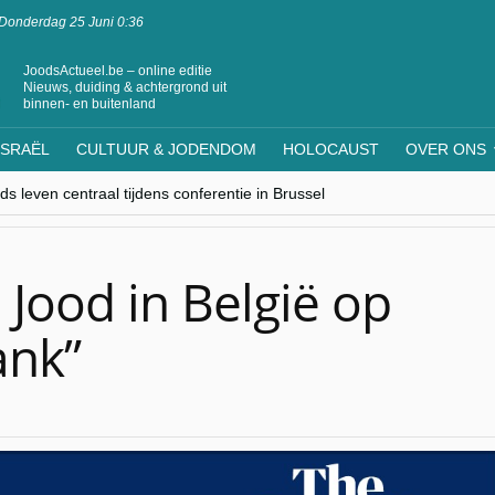
Donderdag 25 Juni 0:36
JoodsActueel.be – online editie
Nieuws, duiding & achtergrond uit
binnen- en buitenland
ISRAËL
CULTUUR & JODENDOM
HOLOCAUST
OVER ONS
s leven centraal tijdens conferentie in Brussel
ere Westen minderheden begrijpt”, Jinnih Beels (Vooruit)
rassing van Oost-Europa
laagdenbank”
nwerking met Mishpacha voor kosher travel en simchas wereldwijd
 Jood in België op
ank”