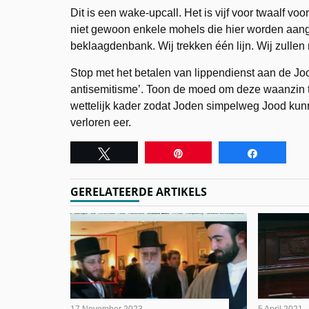
Dit is een wake-upcall. Het is vijf voor twaalf voo
niet gewoon enkele mohels die hier worden aange
beklaagdenbank. Wij trekken één lijn. Wij zullen 
Stop met het betalen van lippendienst aan de Jo
antisemitisme’. Toon de moed om deze waanzin te
wettelijk kader zodat Joden simpelweg Jood kunn
verloren eer.
Tweet
Pin
Share
GERELATEERDE ARTIKELS
17 November 2023
5 April 2021