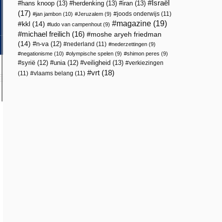
Israël
hans knoop
(13)
herdenking
(13)
iran
(13)
(17)
joods onderwijs
(11)
jan jambon
(10)
Jeruzalem
(9)
magazine
(19)
kkl
(14)
ludo van campenhout
(9)
michael freilich
(16)
moshe aryeh friedman
(14)
n-va
(12)
nederland
(11)
nederzettingen
(9)
negationisme
(10)
olympische spelen
(9)
shimon peres
(9)
veiligheid
(13)
syrië
(12)
unia
(12)
verkiezingen
vrt
(18)
(11)
vlaams belang
(11)