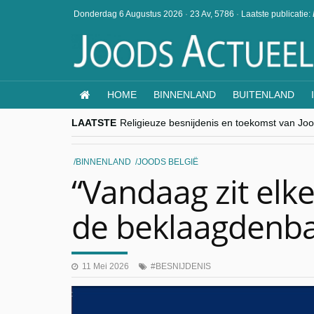
Donderdag 6 Augustus 2026
·
23 Av, 5786
·
Laatste publicatie:
HOME
BINNENLAND
BUITENLAND
LAATSTE
Religieuze besnijdenis en toekomst van Jood
“Besnijdenisdebat toont hoe moeilijk seculi
CITYTRIP | ROEMENIË – Boekarest: de ver
“Vandaag zit elke Jood in België op de bek
BINNENLAND
JOODS BELGIË
goKosher lanceert nieuwe website en same
“Vandaag zit elke
de beklaagdenb
11 Mei 2026
BESNIJDENIS