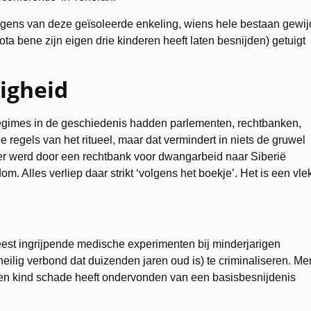
ugens van deze geïsoleerde enkeling, wiens hele bestaan gewij
ota bene zijn eigen drie kinderen heeft laten besnijden) getuigt
igheid
 regimes in de geschiedenis hadden parlementen, rechtbanken,
 regels van het ritueel, maar dat vermindert in niets de gruwel
er werd door een rechtbank voor dwangarbeid naar Siberië
 Alles verliep daar strikt ‘volgens het boekje’. Het is een vle
meest ingrijpende medische experimenten bij minderjarigen
heilig verbond dat duizenden jaren oud is) te criminaliseren. Me
t een kind schade heeft ondervonden van een basisbesnijdenis