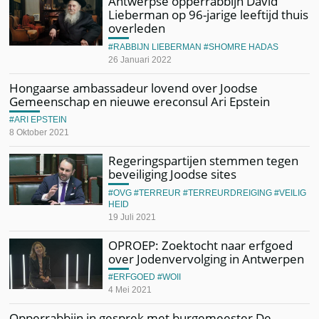
Antwerpse opperrabbijn David
Lieberman op 96-jarige leeftijd thuis
overleden
RABBIJN LIEBERMAN
SHOMRE HADAS
26 Januari 2022
Hongaarse ambassadeur lovend over Joodse
Gemeenschap en nieuwe ereconsul Ari Epstein
ARI EPSTEIN
8 Oktober 2021
Regeringspartijen stemmen tegen
beveiliging Joodse sites
OVG
TERREUR
TERREURDREIGING
VEILIG
HEID
19 Juli 2021
OPROEP: Zoektocht naar erfgoed
over Jodenvervolging in Antwerpen
ERFGOED
WOII
4 Mei 2021
Opperrabbijn in gesprek met burgemeester De