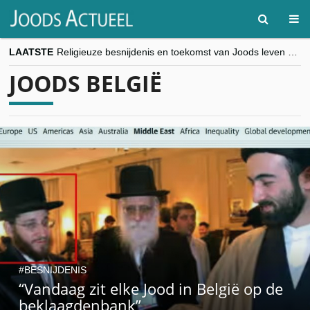
LAATSTE
Religieuze besnijdenis en toekomst van Joods leven centraal tijdens conferentie in Brussel
“Besnijdenisdebat toont hoe moeilijk seculiere Westen minderheden begrijpt”, Jinnih Beels (Vooruit)
JOODS BELGIË
CITYTRIP | ROEMENIË – Boekarest: de verrassing van Oost-Europa
“Vandaag zit elke Jood in België op de beklaagdenbank”
goKosher lanceert nieuwe website en samenwerking met Mishpacha voor kosher travel en simchas wereldwijd
BESNIJDENIS
“Vandaag zit elke Jood in België op de
beklaagdenbank”