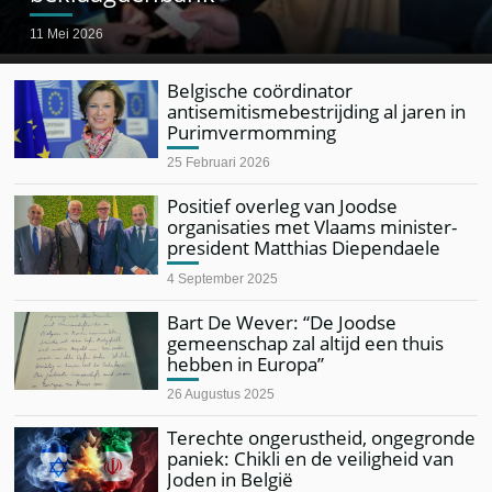
11 Mei 2026
Belgische coördinator
antisemitismebestrijding al jaren in
Purimvermomming
25 Februari 2026
Positief overleg van Joodse
organisaties met Vlaams minister-
president Matthias Diependaele
4 September 2025
Bart De Wever: “De Joodse
gemeenschap zal altijd een thuis
hebben in Europa”
26 Augustus 2025
Terechte ongerustheid, ongegronde
paniek: Chikli en de veiligheid van
Joden in België