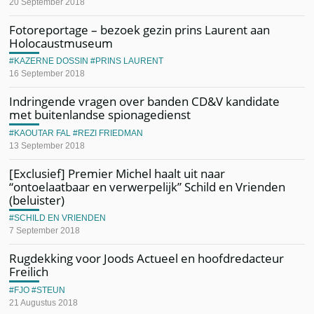
20 September 2018
Fotoreportage – bezoek gezin prins Laurent aan
Holocaustmuseum
KAZERNE DOSSIN
PRINS LAURENT
16 September 2018
Indringende vragen over banden CD&V kandidate
met buitenlandse spionagedienst
KAOUTAR FAL
REZI FRIEDMAN
13 September 2018
[Exclusief] Premier Michel haalt uit naar
“ontoelaatbaar en verwerpelijk” Schild en Vrienden
(beluister)
SCHILD EN VRIENDEN
7 September 2018
Rugdekking voor Joods Actueel en hoofdredacteur
Freilich
FJO
STEUN
21 Augustus 2018