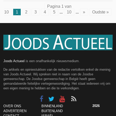
Pagina 1 van
10
1
2
3
4
5
...
10
...
»
Oudste »
Joods Actueel
is een onafhankelijk nieuwsmedium.
De artikels en opiniestukken van de redactie vertolken enkel de mening
van Joods Actueel. Wij spreken niet in naam van de Joodse
gemeenschap. De Joodse gemeenschap in België heeft geen
gemandateerde feitelijke vertegenwoordiging. Het staat iedereen vrij om
een eigen mening te hebben en die te verkondigen.
2026
OVER ONS
BINNENLAND
ADVERTEREN
BUITENLAND
CONTACT
ISRAËL