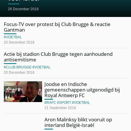
26 December 2018
Focus-TV over protest bij Club Brugge & reactie
Gantman
VOETBAL
20 December 2018
Actie bij stadion Club Brugge tegen aanhoudend
antisemitisme
CLUB BRUGGE
VOETBAL
20 December 2018
Joodse en Indische
gemeenschappen uitgenodigd bij
Royal Antwerp FC
RAFC
SPORT
VOETBAL
21 September 2018
Aron Malinksy blikt vooruit op
interland België-Israël