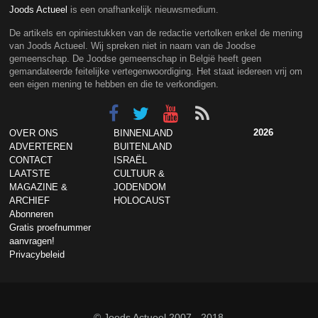
Joods Actueel
is een onafhankelijk nieuwsmedium.
De artikels en opiniestukken van de redactie vertolken enkel de mening
van Joods Actueel. Wij spreken niet in naam van de Joodse
gemeenschap. De Joodse gemeenschap in België heeft geen
gemandateerde feitelijke vertegenwoordiging. Het staat iedereen vrij om
een eigen mening te hebben en die te verkondigen.
2026
OVER ONS
BINNENLAND
ADVERTEREN
BUITENLAND
CONTACT
ISRAËL
LAATSTE
CULTUUR &
MAGAZINE &
JODENDOM
ARCHIEF
HOLOCAUST
Abonneren
Gratis proefnummer
aanvragen!
Privacybeleid
© Joods Actueel 2007 - 2018