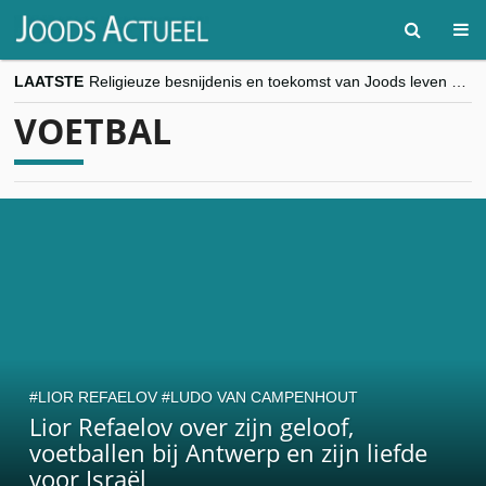
LAATSTE
Religieuze besnijdenis en toekomst van Joods leven centraal tijdens conferentie in Brussel
“Besnijdenisdebat toont hoe moeilijk seculiere Westen minderheden begrijpt”, Jinnih Beels (Vooruit)
VOETBAL
CITYTRIP | ROEMENIË – Boekarest: de verrassing van Oost-Europa
“Vandaag zit elke Jood in België op de beklaagdenbank”
goKosher lanceert nieuwe website en samenwerking met Mishpacha voor kosher travel en simchas wereldwijd
LIOR REFAELOV
LUDO VAN CAMPENHOUT
Lior Refaelov over zijn geloof,
voetballen bij Antwerp en zijn liefde
voor Israël