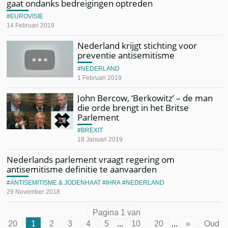
gaat ondanks bedreigingen optreden
EUROVISIE
14 Februari 2019
Nederland krijgt stichting voor
preventie antisemitisme
NEDERLAND
1 Februari 2019
John Bercow, ‘Berkowitz’ – de man
die orde brengt in het Britse
Parlement
BREXIT
18 Januari 2019
Nederlands parlement vraagt regering om
antisemitisme definitie te aanvaarden
ANTISEMITISME & JODENHAAT
IHRA
NEDERLAND
29 November 2018
Pagina 1 van
20
1
2
3
4
5
...
10
20
...
»
Oud