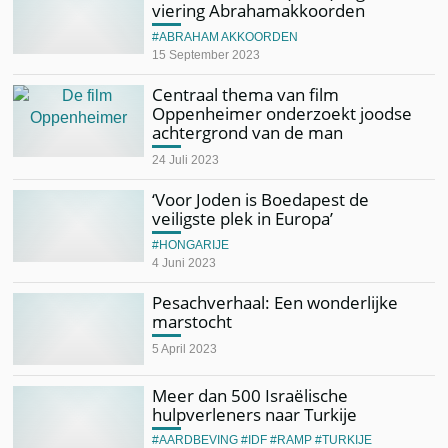
viering Abrahamakkoorden
ABRAHAM AKKOORDEN
15 September 2023
Centraal thema van film
Oppenheimer onderzoekt joodse
achtergrond van de man
24 Juli 2023
‘Voor Joden is Boedapest de
veiligste plek in Europa’
HONGARIJE
4 Juni 2023
Pesachverhaal: Een wonderlijke
marstocht
5 April 2023
Meer dan 500 Israëlische
hulpverleners naar Turkije
AARDBEVING
IDF
RAMP
TURKIJE