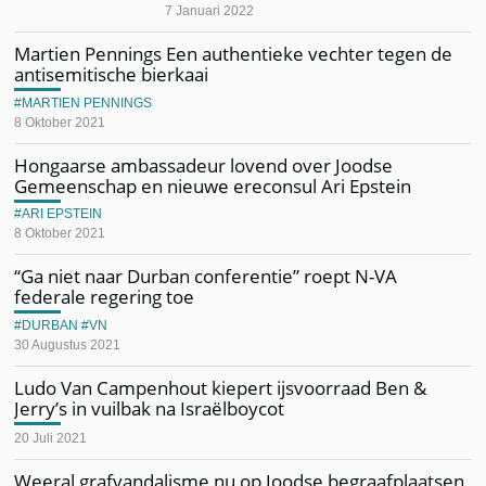
7 Januari 2022
Martien Pennings Een authentieke vechter tegen de
antisemitische bierkaai
MARTIEN PENNINGS
8 Oktober 2021
Hongaarse ambassadeur lovend over Joodse
Gemeenschap en nieuwe ereconsul Ari Epstein
ARI EPSTEIN
8 Oktober 2021
“Ga niet naar Durban conferentie” roept N-VA
federale regering toe
DURBAN
VN
30 Augustus 2021
Ludo Van Campenhout kiepert ijsvoorraad Ben &
Jerry’s in vuilbak na Israëlboycot
20 Juli 2021
Weeral grafvandalisme nu op Joodse begraafplaatsen