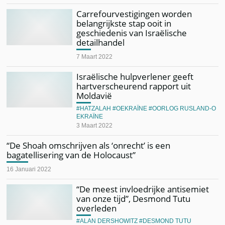
Carrefourvestigingen worden
belangrijkste stap ooit in
geschiedenis van Israëlische
detailhandel
7 Maart 2022
Israëlische hulpverlener geeft
hartverscheurend rapport uit
Moldavië
HATZALAH
OEKRAÏNE
OORLOG RUSLAND-O
EKRAÏNE
3 Maart 2022
“De Shoah omschrijven als ‘onrecht’ is een
bagatellisering van de Holocaust”
16 Januari 2022
“De meest invloedrijke antisemiet
van onze tijd”, Desmond Tutu
overleden
ALAN DERSHOWITZ
DESMOND TUTU