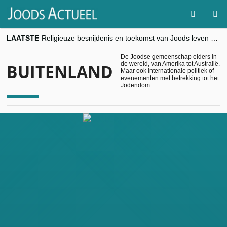
LAATSTE
Religieuze besnijdenis en toekomst van Joods leven centraal tijdens conferentie in Brussel
“Besnijdenisdebat toont hoe moeilijk seculiere Westen minderheden begrijpt”, Jinnih Beels (Vooruit)
CITYTRIP | ROEMENIË – Boekarest: de verrassing van Oost-Europa
De Joodse gemeenschap elders in
de wereld, van Amerika tot Australië.
BUITENLAND
“Vandaag zit elke Jood in België op de beklaagdenbank”
Maar ook internationale politiek of
goKosher lanceert nieuwe website en samenwerking met Mishpacha voor kosher travel en simchas wereldwijd
evenementen met betrekking tot het
Jodendom.