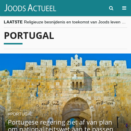
LAATSTE
Religieuze besnijdenis en toekomst van Joods leven centraal tijdens conferentie in Brussel
“Besnijdenisdebat toont hoe moeilijk seculiere Westen minderheden begrijpt”, Jinnih Beels (Vooruit)
PORTUGAL
CITYTRIP | ROEMENIË – Boekarest: de verrassing van Oost-Europa
“Vandaag zit elke Jood in België op de beklaagdenbank”
goKosher lanceert nieuwe website en samenwerking met Mishpacha voor kosher travel en simchas wereldwijd
PORTUGAL
Portugese regering ziet af van plan
om nationaliteitswet aan te passen