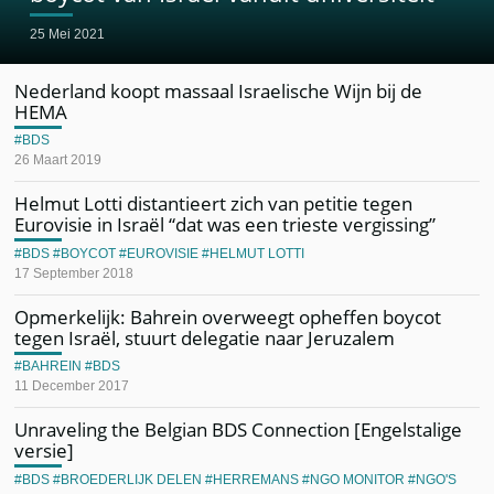
25 Mei 2021
Nederland koopt massaal Israelische Wijn bij de
HEMA
BDS
26 Maart 2019
Helmut Lotti distantieert zich van petitie tegen
Eurovisie in Israël “dat was een trieste vergissing”
BDS
BOYCOT
EUROVISIE
HELMUT LOTTI
17 September 2018
Opmerkelijk: Bahrein overweegt opheffen boycot
tegen Israël, stuurt delegatie naar Jeruzalem
BAHREIN
BDS
11 December 2017
Unraveling the Belgian BDS Connection [Engelstalige
versie]
BDS
BROEDERLIJK DELEN
HERREMANS
NGO MONITOR
NGO'S