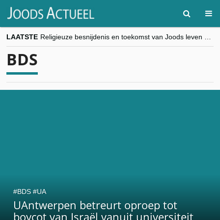
LAATSTE
Religieuze besnijdenis en toekomst van Joods leven centraal tijdens conferentie in Brussel
“Besnijdenisdebat toont hoe moeilijk seculiere Westen minderheden begrijpt”, Jinnih Beels (Vooruit)
BDS
CITYTRIP | ROEMENIË – Boekarest: de verrassing van Oost-Europa
“Vandaag zit elke Jood in België op de beklaagdenbank”
goKosher lanceert nieuwe website en samenwerking met Mishpacha voor kosher travel en simchas wereldwijd
BDS
UA
UAntwerpen betreurt oproep tot
boycot van Israël vanuit universiteit