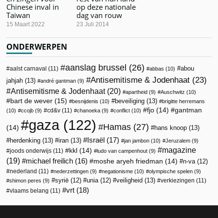
Chinese inval in
op deze nationale
Taiwan
dag van rouw
15 Maart 2022
23 Juli 2014
ONDERWERPEN
aanslag brussel
(26)
abou
aalst carnaval
(11)
abbas
(10)
Antisemitisme & Jodenhaat
(23)
jahjah
(13)
andré gantman
(9)
Antisemitisme & Jodenhaat
(20)
apartheid
(9)
Auschwitz
(10)
bart de wever
(15)
beveiliging
(13)
besnijdenis
(10)
brigitte herremans
fjo
(14)
gantman
cd&v
(11)
(10)
ccojb
(9)
chanoeka
(9)
conflict
(10)
gaza
(122)
Hamas
(27)
(14)
hans knoop
(13)
Israël
(17)
herdenking
(13)
iran
(13)
jan jambon
(10)
Jeruzalem
(9)
magazine
kkl
(14)
joods onderwijs
(11)
ludo van campenhout
(9)
(19)
michael freilich
(16)
moshe aryeh friedman
(14)
n-va
(12)
nederland
(11)
nederzettingen
(9)
negationisme
(10)
olympische spelen
(9)
veiligheid
(13)
syrië
(12)
unia
(12)
verkiezingen
(11)
shimon peres
(9)
vrt
(18)
vlaams belang
(11)