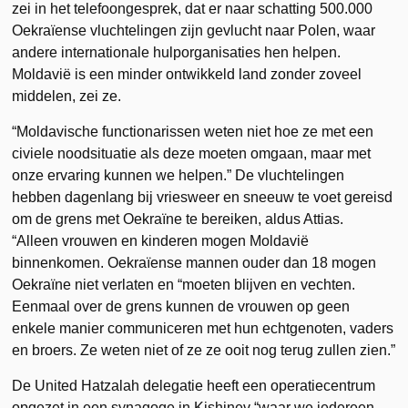
zei in het telefoongesprek, dat er naar schatting 500.000
Oekraïense vluchtelingen zijn gevlucht naar Polen, waar
andere internationale hulporganisaties hen helpen.
Moldavië is een minder ontwikkeld land zonder zoveel
middelen, zei ze.
“Moldavische functionarissen weten niet hoe ze met een
civiele noodsituatie als deze moeten omgaan, maar met
onze ervaring kunnen we helpen.” De vluchtelingen
hebben dagenlang bij vriesweer en sneeuw te voet gereisd
om de grens met Oekraïne te bereiken, aldus Attias.
“Alleen vrouwen en kinderen mogen Moldavië
binnenkomen. Oekraïense mannen ouder dan 18 mogen
Oekraïne niet verlaten en “moeten blijven en vechten.
Eenmaal over de grens kunnen de vrouwen op geen
enkele manier communiceren met hun echtgenoten, vaders
en broers. Ze weten niet of ze ze ooit nog terug zullen zien.”
De United Hatzalah delegatie heeft een operatiecentrum
opgezet in een synagoge in Kishinev “waar we iedereen