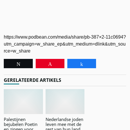
https://www.podbean.com/media/share/pb-387×2-11c0694?
utm_campaign=w_share_ep&utm_medium=dlink&utm_sou
rce=w_share
Tweet
Pin
Share
GERELATEERDE ARTIKELS
Palestijnen
Nederlandse joden
bejubelen Poetin
leven mee met de
en zingen voor
rest van hun land