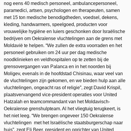
nog eens 40 medisch personeel, ambulancepersoneel,
paramedici, artsen, psychologen en therapeuten, samen
met 15 ton medische benodigdheden, voedsel, dekens,
kleding, handwarmers, speelgoed, producten voor
vrouwelijke hygiëne en luiers geschonken door Israëlische
bedrijven om Oekraïense vluchtelingen aan de grens met
Moldavië te helpen. “We zullen de extra voorraden en het
personeel gebruiken om 24 uur per dag medische
noodklinieken en veldhospitalen op te zetten bij de
grensovergangen van Palanca en in het noorden bij
Moligev, evenals in de hoofdstad Chisinau, waar veel van
de vluchtelingen zijn gekomen, en we bieden hulp aan alle
vluchtelingen, ongeacht ras of religie”, zegt David Krispil,
plaatsvervangend vice-president operaties voor United
Hatzalah en teamcommandant van het Moldavisch-
Oekraïense grenshulpteam. Al het vliegtuig terugkeert, is
het niet leeg. “We brengen ongeveer 150 Oekraïense
vluchtelingen met het Israëlische staatsburgerschap naar
huis”, zegt Eli Beer, president en oprichter van United