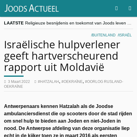
LAATSTE
Religieuze besnijdenis en toekomst van Joods leven centraal tijdens conferentie in Brussel
“Besnijdenisdebat toont hoe moeilijk seculiere Westen minderheden begrijpt”, Jinnih Beels (Vooruit)
CITYTRIP | ROEMENIË – Boekarest: de verrassing van Oost-Europa
BUITENLAND
ISRAËL
“Vandaag zit elke Jood in België op de beklaagdenbank”
Israëlische hulpverlener
goKosher lanceert nieuwe website en samenwerking met Mishpacha voor kosher travel en simchas wereldwijd
geeft hartverscheurend
rapport uit Moldavië
,
,
3 Maart 2022
HATZALAH
OEKRAÏNE
OORLOG RUSLAND-
OEKRAÏNE
Antwerpenaars kennen Hatzalah als de Joodse
ambulanciersdienst die op scooters door de stad rijden
om snel hulp te bieden aan Joden en niet-Joden in
nood. De Antwerpse afdeling van deze organisatie liep
echt in de kijker toen ze in maart 2016 als eersten