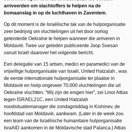
arriveerden om slachtoffers te helpen na de
bomaanslag in op de luchthaven in Zaventem.
Op dit moment is de Israëlische tak van de hulporganisatie
zeer bedrijvig om vluchtelingen uit het door oorlog
geteisterde Oekraïne te helpen wanneer die arriveren in
Moldavië. Twee uur geleden publiceerde Joop Soesan
vanuit Israël daarover het volgende bericht.
Een delegatie van 15 artsen, medici en paramedici van de
vrijwillige hulporganisatie van Israël, United Hatzalah , was
de eerste internationale hulporganisatie ter plaatse in
Moldavië en hielp ongeveer 70.000 vluchtelingen die uit
Oekraïne vluchtten. “Wij zijn de enigen hier”, zei Linor Attias
tegen ISRAEL21C, een United Hatzalah
noodsituatiemanager die zondagmiddag in Kishinev, de
hoofdstad van Moldavië, aankwam. (Later in de week zou
een team van de Israëlische humanitaire hulporganisatie
IsraAID aankomen in de Moldavische stad Palanca.) Attias