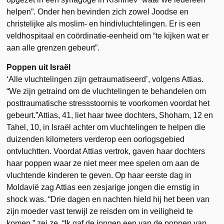
helpen”. Onder hen bevinden zich zowel Joodse en
christelijke als moslim- en hindivluchtelingen. Er is een
veldhospitaal en coördinatie-eenheid om “te kijken wat er
aan alle grenzen gebeurt”.
Poppen uit Israël
‘Alle vluchtelingen zijn getraumatiseerd’, volgens Attias.
“We zijn getraind om de vluchtelingen te behandelen om
posttraumatische stressstoornis te voorkomen voordat het
gebeurt.”Attias, 41, liet haar twee dochters, Shoham, 12 en
Tahel, 10, in Israël achter om vluchtelingen te helpen die
duizenden kilometers verderop een oorlogsgebied
ontvluchtten. Voordat Attias vertrok, gaven haar dochters
haar poppen waar ze niet meer mee spelen om aan de
vluchtende kinderen te geven. Op haar eerste dag in
Moldavië zag Attias een zesjarige jongen die ernstig in
shock was. “Drie dagen en nachten hield hij het been van
zijn moeder vast terwijl ze reisden om in veiligheid te
komen,” zei ze. “Ik gaf de jongen een van de poppen van