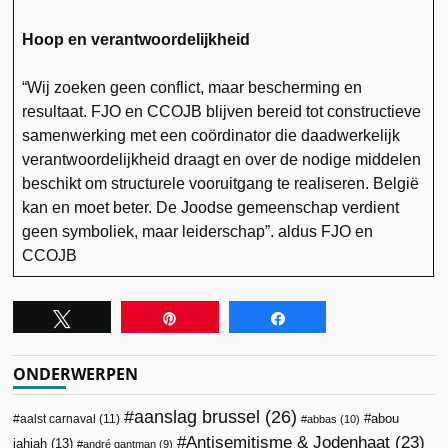
Hoop en verantwoordelijkheid
“Wij zoeken geen conflict, maar bescherming en
resultaat. FJO en CCOJB blijven bereid tot constructieve
samenwerking met een coördinator die daadwerkelijk
verantwoordelijkheid draagt en over de nodige middelen
beschikt om structurele vooruitgang te realiseren. België
kan en moet beter. De Joodse gemeenschap verdient
geen symboliek, maar leiderschap”. aldus FJO en
CCOJB
Tweet
Pin
Share
ONDERWERPEN
aanslag brussel
(26)
abou
aalst carnaval
(11)
abbas
(10)
Antisemitisme & Jodenhaat
(23)
jahjah
(13)
andré gantman
(9)