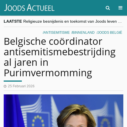
LAATSTE
Religieuze besnijdenis en toekomst van Joods leven centraal tijdens conferentie in Brussel
“Besnijdenisdebat toont hoe moeilijk seculiere Westen minderheden begrijpt”, Jinnih Beels (Vooruit)
CITYTRIP | ROEMENIË – Boekarest: de verrassing van Oost-Europa
ANTISEMITISME
BINNENLAND
JOODS BELGIË
“Vandaag zit elke Jood in België op de beklaagdenbank”
Belgische coördinator
goKosher lanceert nieuwe website en samenwerking met Mishpacha voor kosher travel en simchas wereldwijd
antisemitismebestrijding
al jaren in
Purimvermomming
25 Februari 2026