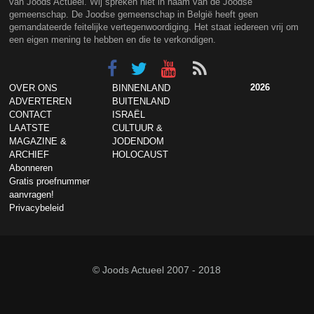
van Joods Actueel. Wij spreken niet in naam van de Joodse
gemeenschap. De Joodse gemeenschap in België heeft geen
gemandateerde feitelijke vertegenwoordiging. Het staat iedereen vrij om
een eigen mening te hebben en die te verkondigen.
2026
OVER ONS
BINNENLAND
ADVERTEREN
BUITENLAND
CONTACT
ISRAËL
LAATSTE
CULTUUR &
MAGAZINE &
JODENDOM
ARCHIEF
HOLOCAUST
Abonneren
Gratis proefnummer
aanvragen!
Privacybeleid
© Joods Actueel 2007 - 2018