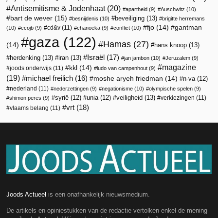
Antisemitisme & Jodenhaat
(20)
apartheid
(9)
Auschwitz
(10)
bart de wever
(15)
beveiliging
(13)
besnijdenis
(10)
brigitte herremans
fjo
(14)
gantman
cd&v
(11)
(10)
ccojb
(9)
chanoeka
(9)
conflict
(10)
gaza
(122)
Hamas
(27)
(14)
hans knoop
(13)
Israël
(17)
herdenking
(13)
iran
(13)
jan jambon
(10)
Jeruzalem
(9)
magazine
kkl
(14)
joods onderwijs
(11)
ludo van campenhout
(9)
(19)
michael freilich
(16)
moshe aryeh friedman
(14)
n-va
(12)
nederland
(11)
nederzettingen
(9)
negationisme
(10)
olympische spelen
(9)
veiligheid
(13)
syrië
(12)
unia
(12)
verkiezingen
(11)
shimon peres
(9)
vrt
(18)
vlaams belang
(11)
Joods Actueel
is een onafhankelijk nieuwsmedium.
De artikels en opiniestukken van de redactie vertolken enkel de mening