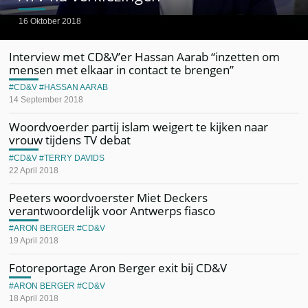
16 Oktober 2018
Interview met CD&V’er Hassan Aarab “inzetten om
mensen met elkaar in contact te brengen”
CD&V
HASSAN AARAB
14 September 2018
Woordvoerder partij islam weigert te kijken naar
vrouw tijdens TV debat
CD&V
TERRY DAVIDS
22 April 2018
Peeters woordvoerster Miet Deckers
verantwoordelijk voor Antwerps fiasco
ARON BERGER
CD&V
19 April 2018
Fotoreportage Aron Berger exit bij CD&V
ARON BERGER
CD&V
18 April 2018