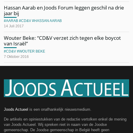
Hassan Aarab en Joods Forum leggen geschil na drie
jaar bij
AARAB
CD&V
HASSAN AARAB
14 Juli 2017
Wouter Beke: “CD&V verzet zich tegen elke boycot
van Israël”
CD&V
WOUTER BEKE
7 Oktober 2016
Joods Actueel
is een onafhankelijk nieuwsmedium.
De artikels en opiniestukken van de redactie vertolken enkel de mening
van Joods Actueel. Wij spreken niet in naam van de Joodse
gemeenschap. De Joodse gemeenschap in België heeft geen