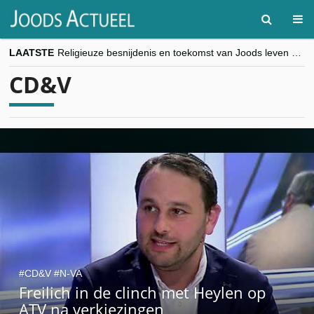
LAATSTE
Religieuze besnijdenis en toekomst van Joods leven centraal tijdens conferentie in Brussel
“Besnijdenisdebat toont hoe moeilijk seculiere Westen minderheden begrijpt”, Jinnih Beels (Vooruit)
CD&V
CITYTRIP | ROEMENIË – Boekarest: de verrassing van Oost-Europa
“Vandaag zit elke Jood in België op de beklaagdenbank”
goKosher lanceert nieuwe website en samenwerking met Mishpacha voor kosher travel en simchas wereldwijd
CD&V
N-VA
Freilich in de clinch met Heylen op
ATV na verkiezingen