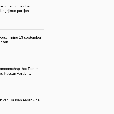
ezingen in oktober
angrijkste partijen …
(verschijning 13 september)
Hassan …
Gemeenschap, het Forum
icus Hassan Aarab …
ak van Hassan Aarab - de