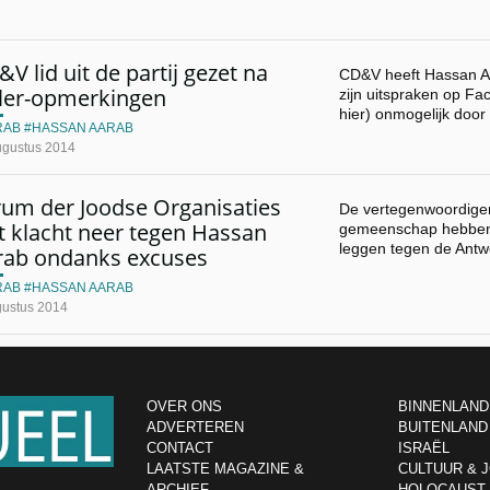
V lid uit de partij gezet na
CD&V heeft Hassan Aa
tler-opmerkingen
zijn uitspraken op Fac
hier) onmogelijk doo
RAB
HASSAN AARAB
ugustus 2014
rum der Joodse Organisaties
De vertegenwoordige
t klacht neer tegen Hassan
gemeenschap hebben 
leggen tegen de An
rab ondanks excuses
RAB
HASSAN AARAB
gustus 2014
OVER ONS
BINNENLAND
ADVERTEREN
BUITENLAND
CONTACT
ISRAËL
LAATSTE MAGAZINE &
CULTUUR & 
ARCHIEF
HOLOCAUST