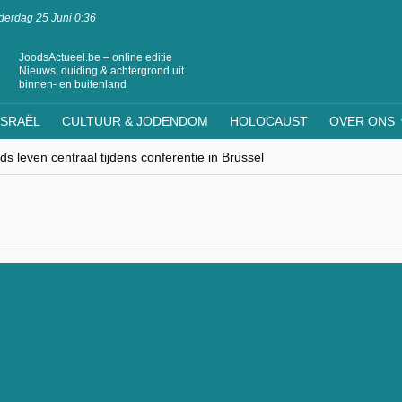
erdag 25 Juni 0:36
JoodsActueel.be – online editie
Nieuws, duiding & achtergrond uit
binnen- en buitenland
ISRAËL
CULTUUR & JODENDOM
HOLOCAUST
OVER ONS
s leven centraal tijdens conferentie in Brussel
ere Westen minderheden begrijpt”, Jinnih Beels (Vooruit)
rassing van Oost-Europa
laagdenbank”
nwerking met Mishpacha voor kosher travel en simchas wereldwijd