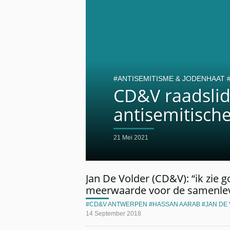
ANTISEMITISME & JODENHAAT
CD&V raadsli
antisemitische
21 Mei 2021
Jan De Volder (CD&V): “ik zie g
meerwaarde voor de samenlev
CD&V ANTWERPEN
HASSAN AARAB
JAN DE
14 September 2018