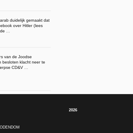
rab duidelijk gemaakt dat
ebook over Hitler (lees
r de …
rs van de Joodse
besloten klacht neer te
twerpse CD&V …
2026
JODENDOM