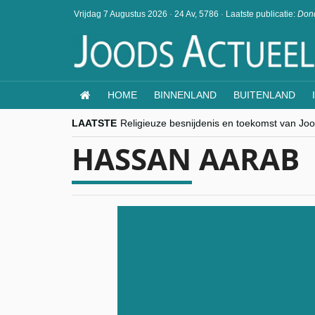
Vrijdag 7 Augustus 2026
·
24 Av, 5786
·
Laatste publicatie:
Dond
HOME
BINNENLAND
BUITENLAND
LAATSTE
Religieuze besnijdenis en toekomst van Jood
“Besnijdenisdebat toont hoe moeilijk seculi
HASSAN AARAB
CITYTRIP | ROEMENIË – Boekarest: de ver
“Vandaag zit elke Jood in België op de bek
goKosher lanceert nieuwe website en same