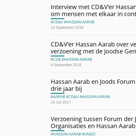
Interview met CD&V’er Hassan
om mensen met elkaar in cont
CD&V
HASSAN AARAB
14 September 2018
CD&V’er Hassan Aarab over ver
verzoening met de Joodse G
CD&
HASSAN AARAB
4 September 2018
Hassan Aarab en Joods Forum 
drie jaar bij
AARAB
CD&V
HASSAN AARAB
14 Juli 2017
Verzoening tussen Forum der 
Organisaties en Hassan Aarab
HASSAN AARAB
UNIZO