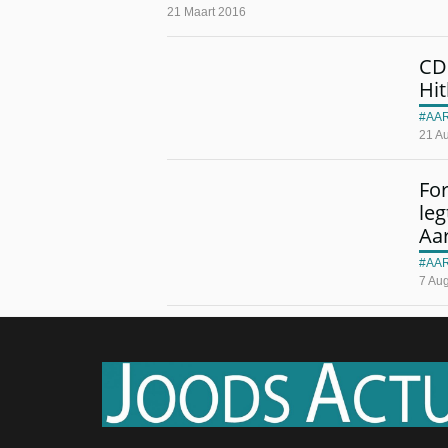
21 Maart 2016
CD&
Hi
AA
21 A
Fo
leg
Aa
AA
7 Au