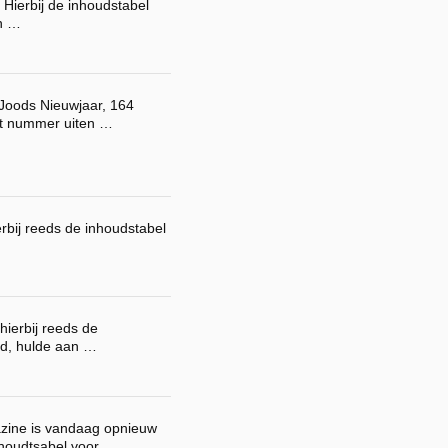
 Hierbij de inhoudstabel
n …
 Joods Nieuwjaar, 164
dit nummer uiten …
erbij reeds de inhoudstabel
hierbij reeds de
d, hulde aan …
azine is vandaag opnieuw
nhoudtsabel voor …