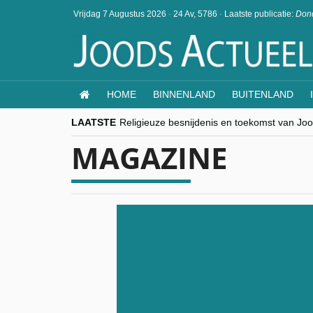
Vrijdag 7 Augustus 2026
·
24 Av, 5786
·
Laatste publicatie:
Dond
HOME
BINNENLAND
BUITENLAND
LAATSTE
Religieuze besnijdenis en toekomst van Jood
“Besnijdenisdebat toont hoe moeilijk seculi
MAGAZINE
CITYTRIP | ROEMENIË – Boekarest: de ver
“Vandaag zit elke Jood in België op de bek
goKosher lanceert nieuwe website en same