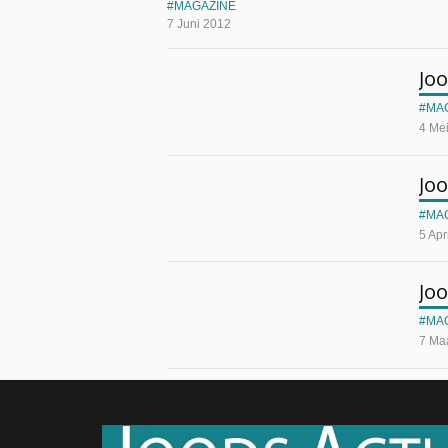
MAGAZINE
7 Juni 2012
Jo
MA
4 Me
Joo
MA
5 Apr
Jo
MA
7 Ma