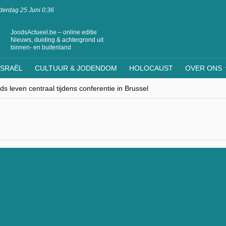
erdag 25 Juni 0:36
JoodsActueel.be – online editie
Nieuws, duiding & achtergrond uit
binnen- en buitenland
ISRAËL
CULTUUR & JODENDOM
HOLOCAUST
OVER ONS
s leven centraal tijdens conferentie in Brussel
ere Westen minderheden begrijpt”, Jinnih Beels (Vooruit)
rassing van Oost-Europa
laagdenbank”
nwerking met Mishpacha voor kosher travel en simchas wereldwijd