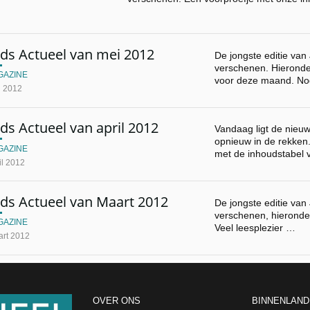
ods Actueel van mei 2012
De jongste editie van
verschenen. Hieronde
GAZINE
voor deze maand. N
i 2012
ds Actueel van april 2012
Vandaag ligt de nieuw
opnieuw in de rekken
GAZINE
met de inhoudstabel
il 2012
ods Actueel van Maart 2012
De jongste editie van
verschenen, hieronde
GAZINE
Veel leesplezier …
art 2012
OVER ONS
BINNENLAND