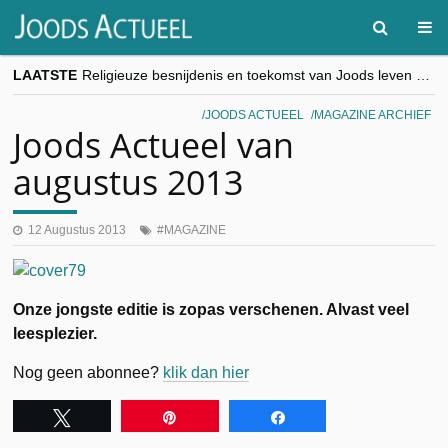
LAATSTE
Religieuze besnijdenis en toekomst van Joods leven centraal tijdens conferentie in Brussel
“Besnijdenisdebat toont hoe moeilijk seculiere Westen minderheden begrijpt”, Jinnih Beels (Vooruit)
CITYTRIP | ROEMENIË – Boekarest: de verrassing van Oost-Europa
JOODS ACTUEEL
MAGAZINE ARCHIEF
“Vandaag zit elke Jood in België op de beklaagdenbank”
Joods Actueel van
goKosher lanceert nieuwe website en samenwerking met Mishpacha voor kosher travel en simchas wereldwijd
augustus 2013
12 Augustus 2013
MAGAZINE
Onze jongste editie is zopas verschenen. Alvast veel
leesplezier.
Nog geen abonnee?
klik dan hier
Tweet
Pin
Share