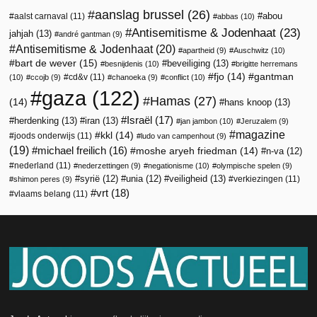
aanslag brussel
(26)
abou
aalst carnaval
(11)
abbas
(10)
Antisemitisme & Jodenhaat
(23)
jahjah
(13)
andré gantman
(9)
Antisemitisme & Jodenhaat
(20)
apartheid
(9)
Auschwitz
(10)
bart de wever
(15)
beveiliging
(13)
besnijdenis
(10)
brigitte herremans
fjo
(14)
gantman
cd&v
(11)
(10)
ccojb
(9)
chanoeka
(9)
conflict
(10)
gaza
(122)
Hamas
(27)
(14)
hans knoop
(13)
Israël
(17)
herdenking
(13)
iran
(13)
jan jambon
(10)
Jeruzalem
(9)
magazine
kkl
(14)
joods onderwijs
(11)
ludo van campenhout
(9)
(19)
michael freilich
(16)
moshe aryeh friedman
(14)
n-va
(12)
nederland
(11)
nederzettingen
(9)
negationisme
(10)
olympische spelen
(9)
veiligheid
(13)
syrië
(12)
unia
(12)
verkiezingen
(11)
shimon peres
(9)
vrt
(18)
vlaams belang
(11)