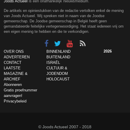
Joods Actueel
is een onafhankelijk nieuwsmedium.
De artikels en opiniestukken van de redactie vertolken enkel de mening
van Joods Actueel. Wij spreken niet in naam van de Joodse
gemeenschap. De Joodse gemeenschap in België heeft geen
gemandateerde feitelijke vertegenwoordiging. Het staat iedereen vrij om
een eigen mening te hebben en die te verkondigen.
2026
OVER ONS
BINNENLAND
ADVERTEREN
BUITENLAND
CONTACT
ISRAËL
LAATSTE
CULTUUR &
MAGAZINE &
JODENDOM
ARCHIEF
HOLOCAUST
Abonneren
Gratis proefnummer
aanvragen!
Privacybeleid
© Joods Actueel 2007 - 2018