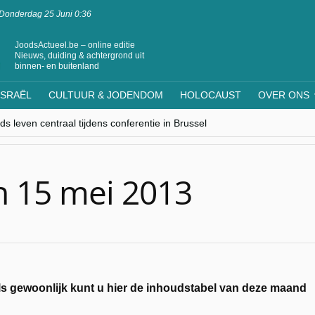
Donderdag 25 Juni 0:36
JoodsActueel.be – online editie
Nieuws, duiding & achtergrond uit
binnen- en buitenland
ISRAËL
CULTUUR & JODENDOM
HOLOCAUST
OVER ONS
s leven centraal tijdens conferentie in Brussel
ere Westen minderheden begrijpt”, Jinnih Beels (Vooruit)
rassing van Oost-Europa
laagdenbank”
nwerking met Mishpacha voor kosher travel en simchas wereldwijd
n 15 mei 2013
ls gewoonlijk kunt u hier de inhoudstabel van deze maand