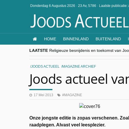
Donderdag 6 Augustus 2026
·
23 Av, 5786
·
Laatste publicatie:
HOME
BINNENLAND
BUITENLAND
LAATSTE
Religieuze besnijdenis en toekomst van Jood
“Besnijdenisdebat toont hoe moeilijk seculi
CITYTRIP | ROEMENIË – Boekarest: de ver
“Vandaag zit elke Jood in België op de bek
JOODS ACTUEEL
MAGAZINE ARCHIEF
goKosher lanceert nieuwe website en same
Joods actueel va
17 Mei 2013
MAGAZINE
Onze jongste editie is zopas verschenen. Zoa
raadplegen. Alvast veel leesplezier.