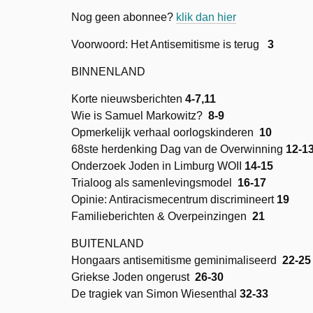
Nog geen abonnee?
klik dan hier
Voorwoord: Het Antisemitisme is terug
3
BINNENLAND
Korte nieuwsberichten
4-7,11
Wie is Samuel Markowitz?
8-9
Opmerkelijk verhaal oorlogskinderen
10
68ste herdenking Dag van de Overwinning
12-1
Onderzoek Joden in Limburg WOII
14-15
Trialoog als samenlevingsmodel
16-17
Opinie: Antiracismecentrum discrimineert
19
Familieberichten & Overpeinzingen
21
BUITENLAND
Hongaars antisemitisme geminimaliseerd
22-25
Griekse Joden ongerust
26-30
De tragiek van Simon Wiesenthal
32-33