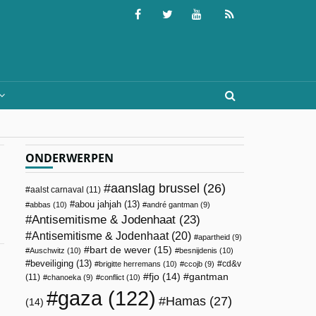
ONDERWERPEN
aanslag brussel
(26)
aalst carnaval
(11)
abou jahjah
(13)
abbas
(10)
andré gantman
(9)
Antisemitisme & Jodenhaat
(23)
Antisemitisme & Jodenhaat
(20)
apartheid
(9)
bart de wever
(15)
Auschwitz
(10)
besnijdenis
(10)
beveiliging
(13)
cd&v
brigitte herremans
(10)
ccojb
(9)
fjo
(14)
gantman
(11)
chanoeka
(9)
conflict
(10)
gaza
(122)
Hamas
(27)
(14)