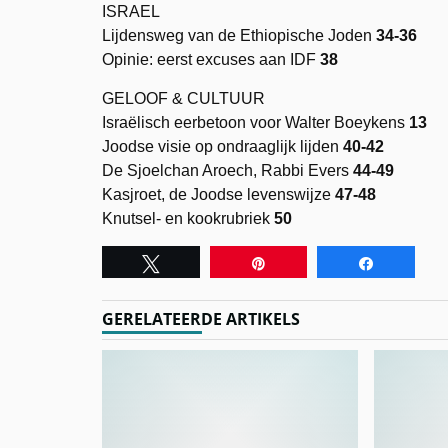
ISRAEL
Lijdensweg van de Ethiopische Joden
34-36
Opinie: eerst excuses aan IDF
38
GELOOF & CULTUUR
Israëlisch eerbetoon voor Walter Boeykens
13
Joodse visie op ondraaglijk lijden
40-42
De Sjoelchan Aroech, Rabbi Evers
44-49
Kasjroet, de Joodse levenswijze
47-48
Knutsel- en kookrubriek
50
Tweet
Pin
Share
GERELATEERDE ARTIKELS