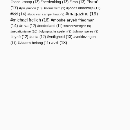
Israël
hans knoop
(13)
herdenking
(13)
iran
(13)
(17)
joods onderwijs
(11)
jan jambon
(10)
Jeruzalem
(9)
magazine
(19)
kkl
(14)
ludo van campenhout
(9)
michael freilich
(16)
moshe aryeh friedman
(14)
n-va
(12)
nederland
(11)
nederzettingen
(9)
negationisme
(10)
olympische spelen
(9)
shimon peres
(9)
veiligheid
(13)
syrië
(12)
unia
(12)
verkiezingen
vrt
(18)
(11)
vlaams belang
(11)