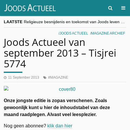
LAATSTE
Religieuze besnijdenis en toekomst van Joods leven centraal tijdens conferentie in Brussel
“Besnijdenisdebat toont hoe moeilijk seculiere Westen minderheden begrijpt”, Jinnih Beels (Vooruit)
CITYTRIP | ROEMENIË – Boekarest: de verrassing van Oost-Europa
JOODS ACTUEEL
MAGAZINE ARCHIEF
“Vandaag zit elke Jood in België op de beklaagdenbank”
Joods Actueel van
goKosher lanceert nieuwe website en samenwerking met Mishpacha voor kosher travel en simchas wereldwijd
september 2013 – Tisjrei
5774
11 September 2013
MAGAZINE
Onze jongste editie is zopas verschenen. Zoals
gewoonlijk kunt u hier de inhoudstabel van deze
maand raadplegen. Alvast veel leesplezier.
Nog geen abonnee?
klik dan hier