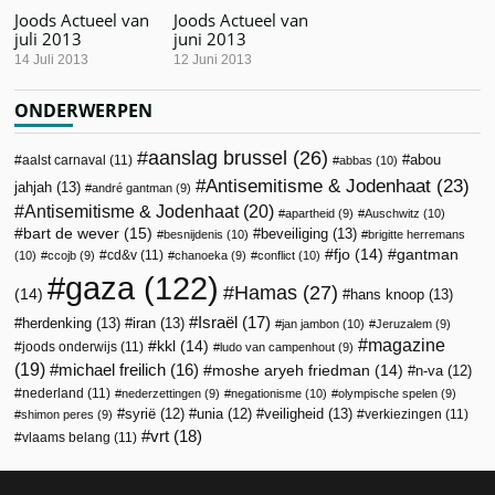
Joods Actueel van
Joods Actueel van
juli 2013
juni 2013
14 Juli 2013
12 Juni 2013
ONDERWERPEN
aanslag brussel
(26)
abou
aalst carnaval
(11)
abbas
(10)
Antisemitisme & Jodenhaat
(23)
jahjah
(13)
andré gantman
(9)
Antisemitisme & Jodenhaat
(20)
apartheid
(9)
Auschwitz
(10)
bart de wever
(15)
beveiliging
(13)
besnijdenis
(10)
brigitte herremans
fjo
(14)
gantman
cd&v
(11)
(10)
ccojb
(9)
chanoeka
(9)
conflict
(10)
gaza
(122)
Hamas
(27)
(14)
hans knoop
(13)
Israël
(17)
herdenking
(13)
iran
(13)
jan jambon
(10)
Jeruzalem
(9)
magazine
kkl
(14)
joods onderwijs
(11)
ludo van campenhout
(9)
(19)
michael freilich
(16)
moshe aryeh friedman
(14)
n-va
(12)
nederland
(11)
nederzettingen
(9)
negationisme
(10)
olympische spelen
(9)
veiligheid
(13)
syrië
(12)
unia
(12)
verkiezingen
(11)
shimon peres
(9)
vrt
(18)
vlaams belang
(11)