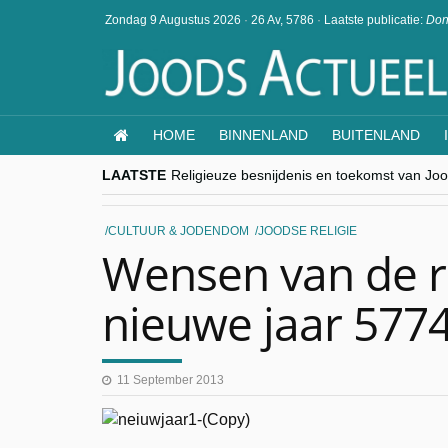
Zondag 9 Augustus 2026
·
26 Av, 5786
·
Laatste publicatie:
Don
HOME
BINNENLAND
BUITENLAND
LAATSTE
Religieuze besnijdenis en toekomst van Jood
“Besnijdenisdebat toont hoe moeilijk seculi
CITYTRIP | ROEMENIË – Boekarest: de ver
“Vandaag zit elke Jood in België op de bek
CULTUUR & JODENDOM
JOODSE RELIGIE
goKosher lanceert nieuwe website en same
Wensen van de r
nieuwe jaar 577
11 September 2013