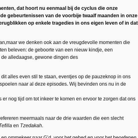
enten, dat hoort nu eenmaal bij de cyclus die onze
de gebeurtenissen van de voorbije twaalf maanden in onze
rugblikken op enkele tragedies in ons eigen leven of in dat
an,
maar we denken ook aan de vreugdevolle momenten die
hten beleven: de geboorte van een nieuw kindje, een
ok de alledaagse, gewone dingen des
t alles even stil te staan, eventjes op de pauzeknop in ons
 spoelen naar al deze episodes. Wij bevinden ons nu in de
er nog tijd om tot inkeer te komen en ervoor te zorgen dat ons
refereren meermaals naar de drie waarden die een slecht
efilla
en
Tzedakah
.
er en ommekeer naar G’d, voor het gebed en voor het beoefenen