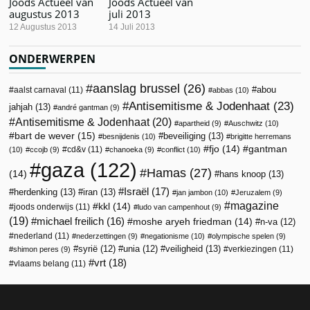
Joods Actueel van
Joods Actueel van
augustus 2013
juli 2013
12 Augustus 2013
14 Juli 2013
ONDERWERPEN
aanslag brussel
(26)
abou
aalst carnaval
(11)
abbas
(10)
Antisemitisme & Jodenhaat
(23)
jahjah
(13)
andré gantman
(9)
Antisemitisme & Jodenhaat
(20)
apartheid
(9)
Auschwitz
(10)
bart de wever
(15)
beveiliging
(13)
besnijdenis
(10)
brigitte herremans
fjo
(14)
gantman
cd&v
(11)
(10)
ccojb
(9)
chanoeka
(9)
conflict
(10)
gaza
(122)
Hamas
(27)
(14)
hans knoop
(13)
Israël
(17)
herdenking
(13)
iran
(13)
jan jambon
(10)
Jeruzalem
(9)
magazine
kkl
(14)
joods onderwijs
(11)
ludo van campenhout
(9)
(19)
michael freilich
(16)
moshe aryeh friedman
(14)
n-va
(12)
nederland
(11)
nederzettingen
(9)
negationisme
(10)
olympische spelen
(9)
veiligheid
(13)
syrië
(12)
unia
(12)
verkiezingen
(11)
shimon peres
(9)
vrt
(18)
vlaams belang
(11)