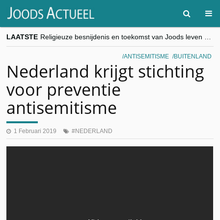
LAATSTE
Religieuze besnijdenis en toekomst van Joods leven centraal tijdens conferentie in Brussel
“Besnijdenisdebat toont hoe moeilijk seculiere Westen minderheden begrijpt”, Jinnih Beels (Vooruit)
CITYTRIP | ROEMENIË – Boekarest: de verrassing van Oost-Europa
ANTISEMITISME
BUITENLAND
“Vandaag zit elke Jood in België op de beklaagdenbank”
Nederland krijgt stichting
goKosher lanceert nieuwe website en samenwerking met Mishpacha voor kosher travel en simchas wereldwijd
voor preventie
antisemitisme
1 Februari 2019
NEDERLAND