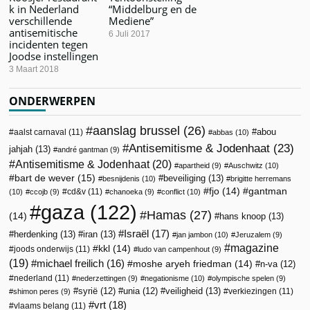
k in Nederland
“Middelburg en de
verschillende
Mediene”
antisemitische
6 Juli 2017
incidenten tegen
Joodse instellingen
3 Maart 2018
ONDERWERPEN
aanslag brussel
(26)
abou
aalst carnaval
(11)
abbas
(10)
Antisemitisme & Jodenhaat
(23)
jahjah
(13)
andré gantman
(9)
Antisemitisme & Jodenhaat
(20)
apartheid
(9)
Auschwitz
(10)
bart de wever
(15)
beveiliging
(13)
besnijdenis
(10)
brigitte herremans
fjo
(14)
gantman
cd&v
(11)
(10)
ccojb
(9)
chanoeka
(9)
conflict
(10)
gaza
(122)
Hamas
(27)
(14)
hans knoop
(13)
Israël
(17)
herdenking
(13)
iran
(13)
jan jambon
(10)
Jeruzalem
(9)
magazine
kkl
(14)
joods onderwijs
(11)
ludo van campenhout
(9)
(19)
michael freilich
(16)
moshe aryeh friedman
(14)
n-va
(12)
nederland
(11)
nederzettingen
(9)
negationisme
(10)
olympische spelen
(9)
veiligheid
(13)
syrië
(12)
unia
(12)
verkiezingen
(11)
shimon peres
(9)
vrt
(18)
vlaams belang
(11)