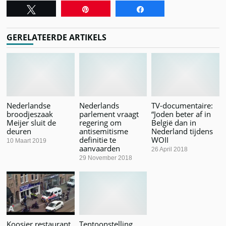
Tweet
Pin
Share
GERELATEERDE ARTIKELS
Nederlandse
Nederlands
TV-documentaire:
broodjeszaak
parlement vraagt
“Joden beter af in
Meijer sluit de
regering om
België dan in
deuren
antisemitisme
Nederland tijdens
definitie te
WOII
10 Maart 2019
aanvaarden
26 April 2018
29 November 2018
Koosjer restaurant
Tentoonstelling