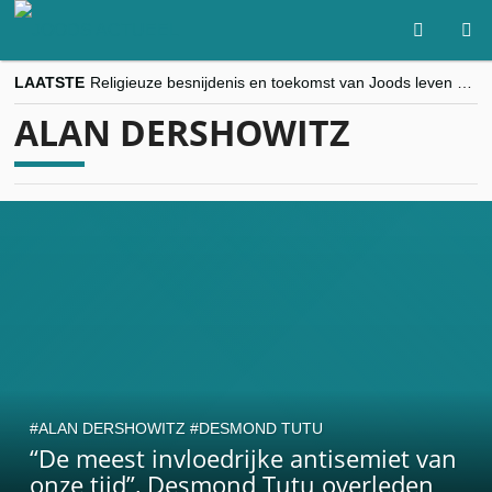
LAATSTE
Religieuze besnijdenis en toekomst van Joods leven centraal tijdens conferentie in Brussel
“Besnijdenisdebat toont hoe moeilijk seculiere Westen minderheden begrijpt”, Jinnih Beels (Vooruit)
ALAN DERSHOWITZ
CITYTRIP | ROEMENIË – Boekarest: de verrassing van Oost-Europa
“Vandaag zit elke Jood in België op de beklaagdenbank”
goKosher lanceert nieuwe website en samenwerking met Mishpacha voor kosher travel en simchas wereldwijd
ALAN DERSHOWITZ
DESMOND TUTU
“De meest invloedrijke antisemiet van
onze tijd”, Desmond Tutu overleden