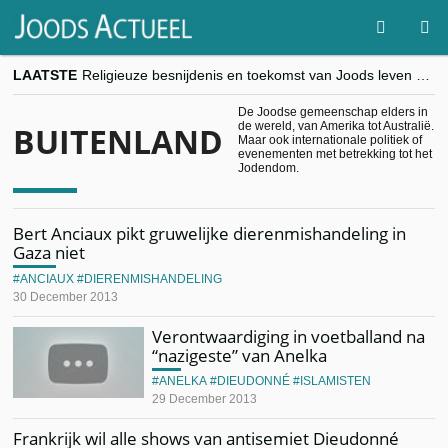
LAATSTE
Religieuze besnijdenis en toekomst van Joods leven centraal tijdens conferentie in Brussel
“Besnijdenisdebat toont hoe moeilijk seculiere Westen minderheden begrijpt”, Jinnih Beels (Vooruit)
CITYTRIP | ROEMENIË – Boekarest: de verrassing van Oost-Europa
De Joodse gemeenschap elders in
de wereld, van Amerika tot Australië.
BUITENLAND
“Vandaag zit elke Jood in België op de beklaagdenbank”
Maar ook internationale politiek of
goKosher lanceert nieuwe website en samenwerking met Mishpacha voor kosher travel en simchas wereldwijd
evenementen met betrekking tot het
Jodendom.
Bert Anciaux pikt gruwelijke dierenmishandeling in
Gaza niet
ANCIAUX
DIERENMISHANDELING
30 December 2013
Verontwaardiging in voetballand na
“nazigeste” van Anelka
ANELKA
DIEUDONNÉ
ISLAMISTEN
29 December 2013
Frankrijk wil alle shows van antisemiet Dieudonné