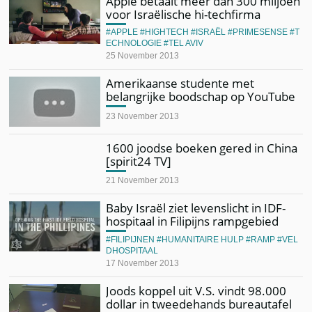
Apple betaalt meer dan 300 miljoen
voor Israëlische hi-techfirma
APPLE
HIGHTECH
ISRAËL
PRIMESENSE
T
ECHNOLOGIE
TEL AVIV
25 November 2013
Amerikaanse studente met
belangrijke boodschap op YouTube
23 November 2013
1600 joodse boeken gered in China
[spirit24 TV]
21 November 2013
Baby Israël ziet levenslicht in IDF-
hospitaal in Filipijns rampgebied
FILIPIJNEN
HUMANITAIRE HULP
RAMP
VEL
DHOSPITAAL
17 November 2013
Joods koppel uit V.S. vindt 98.000
dollar in tweedehands bureautafel