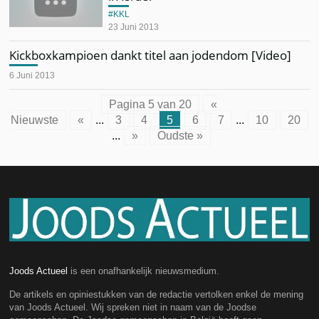
KKL
23 Juni 2013
Kickboxkampioen dankt titel aan jodendom [Video]
6 Juni 2013
Pagina 5 van 20
«
Nieuwste
«
...
3
4
5
6
7
...
10
20
...
»
Oudste »
Joods Actueel
is een onafhankelijk nieuwsmedium.
De artikels en opiniestukken van de redactie vertolken enkel de mening
van Joods Actueel. Wij spreken niet in naam van de Joodse