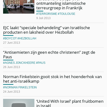
ontmanteling islamistische
terreurgroep in Frankrijk
TERRORISME
TOULOUSE
9 Juli 2013
EJC laakt “speciale behandeling” van Israëlische
producten en laksheid over Hezbollah
BOYCOT
HEZBOLLAH
27 Juni 2013
“Antisemieten zijn geen echte christenen” zegt de
Paus
AGNES JONCKHEERE
PAUS
26 Juni 2013
Norman Finkelstein gooit stok in het hoenderhok van
het anti-Israëlkamp
NORMAN FINKELSTEIN
24 Juni 2013
‘United With Israel’ plant fruitbomen
in Israël