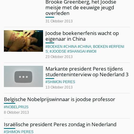
Brooke Greenberg, het Joodse
meisje met de eeuwige jeugd
overleden
31 Oktober 2013
Joodse boekenerfenis wacht op
eigenaar in China
BOEKEN
CHINA
CHINA; BOEKEN
ERFENI
S;
JOODSE
SHANGAI
WOII
23 Oktober 2013
Markante president Peres tijdens
studenteninterview op Nederland 3
SHIMON PERES
13 Oktober 2013
Belgische Nobelprijswinnaar is joodse professor
NOBELPRIJS
8 Oktober 2013
Israëlische president Peres zondag in Nederland
SHIMON PERES