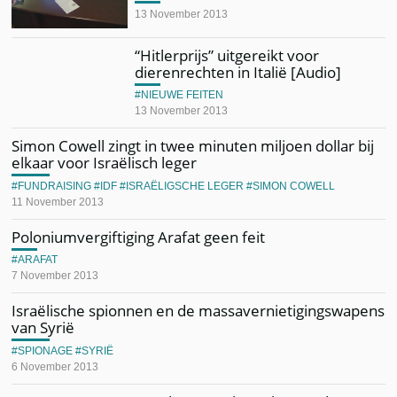
13 November 2013
“Hitlerprijs” uitgereikt voor
dierenrechten in Italië [Audio]
NIEUWE FEITEN
13 November 2013
Simon Cowell zingt in twee minuten miljoen dollar bij
elkaar voor Israëlisch leger
FUNDRAISING
IDF
ISRAËLIGSCHE LEGER
SIMON COWELL
11 November 2013
Poloniumvergiftiging Arafat geen feit
ARAFAT
7 November 2013
Israëlische spionnen en de massavernietigingswapens
van Syrië
SPIONAGE
SYRIË
6 November 2013