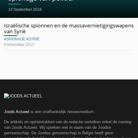
13 September 2018
Israëlische spionnen en de massavernietigingswapens
van Syrië
SPIONAGE
SYRIË
6 November 2013
Joods Actueel
is een onafhankelijk nieuwsmedium.
De artikels en opiniestukken van de redactie vertolken enkel de mening
van Joods Actueel. Wij spreken niet in naam van de Joodse
gemeenschap. De Joodse gemeenschap in België heeft geen