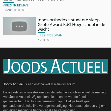
REZI FRIEDMAN
10 Augustus 2018
Joods-orthodoxe studente sleept
Grote Award KdG Hogeschool in de
wacht
REZI FRIEDMAN
5 Juli 2018
Joods Actueel
is een onafhankelijk nieuwsmedium.
De artikels en opiniestukken van de redactie vertolken enkel de mening
van Joods Actueel. Wij spreken niet in naam van de Joodse
gemeenschap. De Joodse gemeenschap in België heeft geen
gemandateerde feitelijke vertegenwoordiging. Het staat iedereen vrij om
een eigen mening te hebben en die te verkondigen.