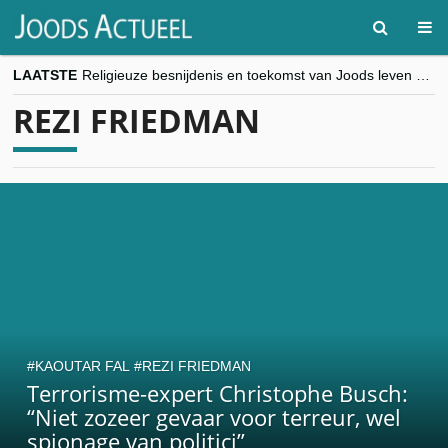
LAATSTE
Religieuze besnijdenis en toekomst van Joods leven centraal tijdens conferentie in Brussel
“Besnijdenisdebat toont hoe moeilijk seculiere Westen minderheden begrijpt”, Jinnih Beels (Vooruit)
REZI FRIEDMAN
CITYTRIP | ROEMENIË – Boekarest: de verrassing van Oost-Europa
“Vandaag zit elke Jood in België op de beklaagdenbank”
goKosher lanceert nieuwe website en samenwerking met Mishpacha voor kosher travel en simchas wereldwijd
KAOUTAR FAL
REZI FRIEDMAN
Terrorisme-expert Christophe Busch:
“Niet zozeer gevaar voor terreur, wel
spionage van politici”