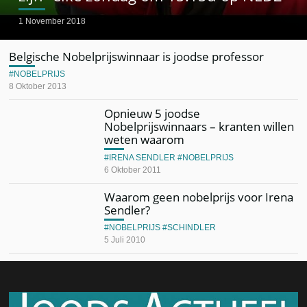
1 November 2018
Belgische Nobelprijswinnaar is joodse professor
NOBELPRIJS
8 Oktober 2013
Opnieuw 5 joodse
Nobelprijswinnaars – kranten willen
weten waarom
IRENA SENDLER
NOBELPRIJS
6 Oktober 2011
Waarom geen nobelprijs voor Irena
Sendler?
NOBELPRIJS
SCHINDLER
5 Juli 2010