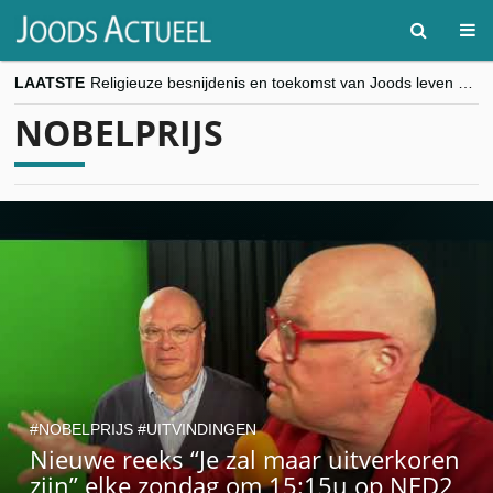
LAATSTE
Religieuze besnijdenis en toekomst van Joods leven centraal tijdens conferentie in Brussel
“Besnijdenisdebat toont hoe moeilijk seculiere Westen minderheden begrijpt”, Jinnih Beels (Vooruit)
NOBELPRIJS
CITYTRIP | ROEMENIË – Boekarest: de verrassing van Oost-Europa
“Vandaag zit elke Jood in België op de beklaagdenbank”
goKosher lanceert nieuwe website en samenwerking met Mishpacha voor kosher travel en simchas wereldwijd
NOBELPRIJS
UITVINDINGEN
Nieuwe reeks “Je zal maar uitverkoren
zijn” elke zondag om 15:15u op NED2