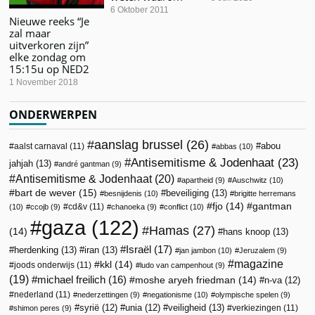
6 Oktober 2011
Nieuwe reeks “Je
zal maar
uitverkoren zijn”
elke zondag om
15:15u op NED2
1 November 2018
ONDERWERPEN
aanslag brussel
(26)
abou
aalst carnaval
(11)
abbas
(10)
Antisemitisme & Jodenhaat
(23)
jahjah
(13)
andré gantman
(9)
Antisemitisme & Jodenhaat
(20)
apartheid
(9)
Auschwitz
(10)
bart de wever
(15)
beveiliging
(13)
besnijdenis
(10)
brigitte herremans
fjo
(14)
gantman
cd&v
(11)
(10)
ccojb
(9)
chanoeka
(9)
conflict
(10)
gaza
(122)
Hamas
(27)
(14)
hans knoop
(13)
Israël
(17)
herdenking
(13)
iran
(13)
jan jambon
(10)
Jeruzalem
(9)
magazine
kkl
(14)
joods onderwijs
(11)
ludo van campenhout
(9)
(19)
michael freilich
(16)
moshe aryeh friedman
(14)
n-va
(12)
nederland
(11)
nederzettingen
(9)
negationisme
(10)
olympische spelen
(9)
veiligheid
(13)
syrië
(12)
unia
(12)
verkiezingen
(11)
shimon peres
(9)