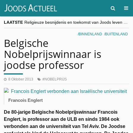
LAATSTE
Religieuze besnijdenis en toekomst van Joods leven centraal tijdens conferentie in Brussel
“Besnijdenisdebat toont hoe moeilijk seculiere Westen minderheden begrijpt”, Jinnih Beels (Vooruit)
CITYTRIP | ROEMENIË – Boekarest: de verrassing van Oost-Europa
BINNENLAND
BUITENLAND
“Vandaag zit elke Jood in België op de beklaagdenbank”
Belgische
goKosher lanceert nieuwe website en samenwerking met Mishpacha voor kosher travel en simchas wereldwijd
Nobelprijswinnaar is
joodse professor
8 Oktober 2013
NOBELPRIJS
Francois Englert
De 80-jarige Belgische Nobelprijswinnaar Francois
Englert, is professor aan de ULB en sinds 1984 ook
verbonden aan de universiteit van Tel Aviv. De Joodse