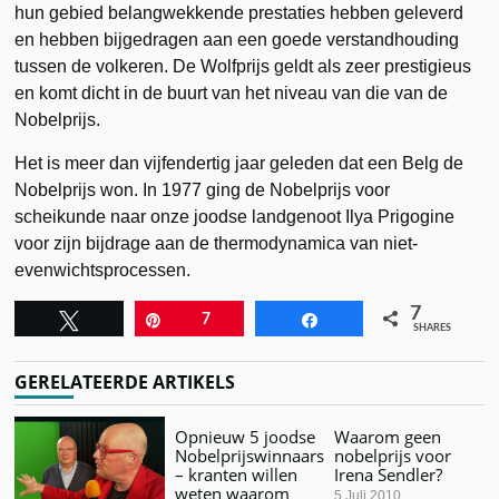
hun gebied belangwekkende prestaties hebben geleverd
en hebben bijgedragen aan een goede verstandhouding
tussen de volkeren. De Wolfprijs geldt als zeer prestigieus
en komt dicht in de buurt van het niveau van die van de
Nobelprijs.
Het is meer dan vijfendertig jaar geleden dat een Belg de
Nobelprijs won. In 1977 ging de Nobelprijs voor
scheikunde naar onze joodse landgenoot Ilya Prigogine
voor zijn bijdrage aan de thermodynamica van niet-
evenwichtsprocessen.
7
Tweet
Pin
7
Share
SHARES
GERELATEERDE ARTIKELS
Opnieuw 5 joodse
Waarom geen
Nobelprijswinnaars
nobelprijs voor
– kranten willen
Irena Sendler?
weten waarom
5 Juli 2010