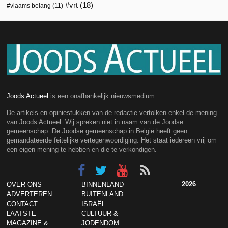
vrt
(18)
vlaams belang
(11)
Joods Actueel
is een onafhankelijk nieuwsmedium.
De artikels en opiniestukken van de redactie vertolken enkel de mening
van Joods Actueel. Wij spreken niet in naam van de Joodse
gemeenschap. De Joodse gemeenschap in België heeft geen
gemandateerde feitelijke vertegenwoordiging. Het staat iedereen vrij om
een eigen mening te hebben en die te verkondigen.
2026
OVER ONS
BINNENLAND
ADVERTEREN
BUITENLAND
CONTACT
ISRAËL
LAATSTE
CULTUUR &
MAGAZINE &
JODENDOM