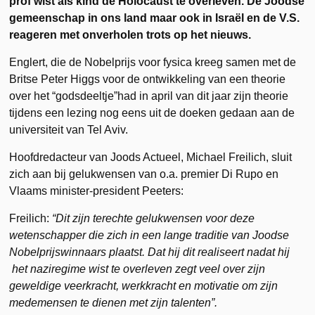
prof wist als kind de Holocaust te overleven. De Joodse
gemeenschap in ons land maar ook in Israël en de V.S.
reageren met onverholen trots op het nieuws.
Englert, die de Nobelprijs voor fysica kreeg samen met de
Britse Peter Higgs voor de ontwikkeling van een theorie
over het “godsdeeltje”had in april van dit jaar zijn theorie
tijdens een lezing nog eens uit de doeken gedaan aan de
universiteit van Tel Aviv.
Hoofdredacteur van Joods Actueel, Michael Freilich, sluit
zich aan bij gelukwensen van o.a. premier Di Rupo en
Vlaams minister-president Peeters:
Freilich:
“Dit zijn terechte gelukwensen voor deze
wetenschapper die zich in een lange traditie van Joodse
Nobelprijswinnaars plaatst. Dat hij dit realiseert nadat hij
het naziregime wist te overleven zegt veel over zijn
geweldige veerkracht, werkkracht en motivatie om zijn
medemensen te dienen met zijn talenten”.