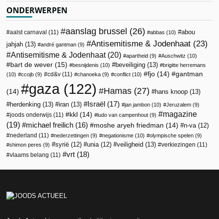
ONDERWERPEN
aanslag brussel
(26)
abou
aalst carnaval
(11)
abbas
(10)
Antisemitisme & Jodenhaat
(23)
jahjah
(13)
andré gantman
(9)
Antisemitisme & Jodenhaat
(20)
apartheid
(9)
Auschwitz
(10)
bart de wever
(15)
beveiliging
(13)
besnijdenis
(10)
brigitte herremans
fjo
(14)
gantman
cd&v
(11)
(10)
ccojb
(9)
chanoeka
(9)
conflict
(10)
gaza
(122)
Hamas
(27)
(14)
hans knoop
(13)
Israël
(17)
herdenking
(13)
iran
(13)
jan jambon
(10)
Jeruzalem
(9)
magazine
kkl
(14)
joods onderwijs
(11)
ludo van campenhout
(9)
(19)
michael freilich
(16)
moshe aryeh friedman
(14)
n-va
(12)
nederland
(11)
nederzettingen
(9)
negationisme
(10)
olympische spelen
(9)
veiligheid
(13)
syrië
(12)
unia
(12)
verkiezingen
(11)
shimon peres
(9)
vrt
(18)
vlaams belang
(11)