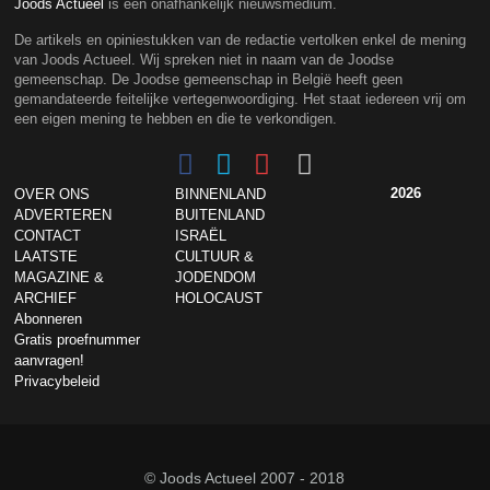
Joods Actueel
is een onafhankelijk nieuwsmedium.
De artikels en opiniestukken van de redactie vertolken enkel de mening
van Joods Actueel. Wij spreken niet in naam van de Joodse
gemeenschap. De Joodse gemeenschap in België heeft geen
gemandateerde feitelijke vertegenwoordiging. Het staat iedereen vrij om
een eigen mening te hebben en die te verkondigen.
2026
OVER ONS
BINNENLAND
ADVERTEREN
BUITENLAND
CONTACT
ISRAËL
LAATSTE
CULTUUR &
MAGAZINE &
JODENDOM
ARCHIEF
HOLOCAUST
Abonneren
Gratis proefnummer
aanvragen!
Privacybeleid
© Joods Actueel 2007 - 2018