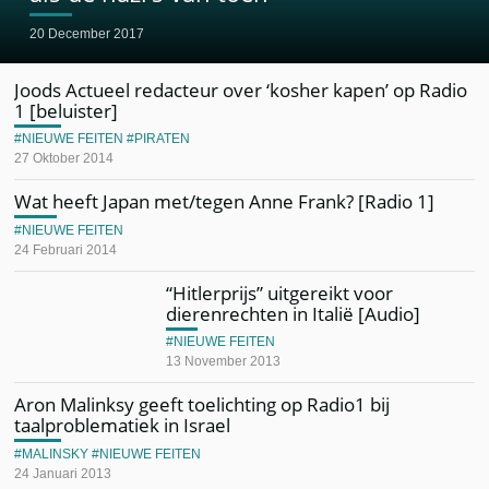
20 December 2017
Joods Actueel redacteur over ‘kosher kapen’ op Radio
1 [beluister]
NIEUWE FEITEN
PIRATEN
27 Oktober 2014
Wat heeft Japan met/tegen Anne Frank? [Radio 1]
NIEUWE FEITEN
24 Februari 2014
“Hitlerprijs” uitgereikt voor
dierenrechten in Italië [Audio]
NIEUWE FEITEN
13 November 2013
Aron Malinksy geeft toelichting op Radio1 bij
taalproblematiek in Israel
MALINSKY
NIEUWE FEITEN
24 Januari 2013