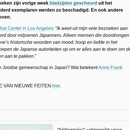
theken zijn vorige week
bladzijden gescheurd
uit het
nderd exemplaren werden zo beschadigd. En ook andere
oven.
al Center in Los Angeles
: “
Ik weet uit mijn vele bezoeken aan
eerd door miljoenen Japanners. Alleen mensen die doordrongen
e’s historische woorden van moed, hoop en liefde in het
oepen de Japanse autoriteiten op om er alles aan te doen om d
en aan te pakken.
”
een Joodse gemeenschap in Japan? Wat betekent
Anne Frank
E VAN NIEUWE FEITEN
hier
.
“Hitlerprijs” uitgereikt voor