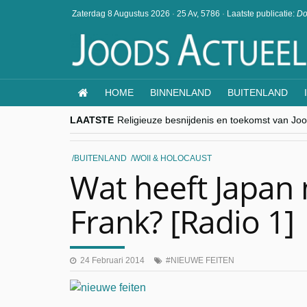
Zaterdag 8 Augustus 2026
·
25 Av, 5786
·
Laatste publicatie:
Do
HOME
BINNENLAND
BUITENLAND
LAATSTE
Religieuze besnijdenis en toekomst van Jood
“Besnijdenisdebat toont hoe moeilijk seculi
CITYTRIP | ROEMENIË – Boekarest: de ver
“Vandaag zit elke Jood in België op de bek
BUITENLAND
WOII & HOLOCAUST
goKosher lanceert nieuwe website en same
Wat heeft Japan
Frank? [Radio 1]
24 Februari 2014
NIEUWE FEITEN