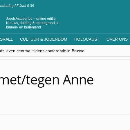
nderdag 25 Juni 0:36
JoodsActueel.be – online editie
Nieuws, duiding & achtergrond uit
binnen- en buitenland
ISRAËL
CULTUUR & JODENDOM
HOLOCAUST
OVER ONS
s leven centraal tijdens conferentie in Brussel
ere Westen minderheden begrijpt”, Jinnih Beels (Vooruit)
rassing van Oost-Europa
laagdenbank”
nwerking met Mishpacha voor kosher travel en simchas wereldwijd
 met/tegen Anne