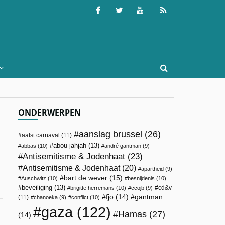
ONDERWERPEN
aanslag brussel
(26)
aalst carnaval
(11)
abou jahjah
(13)
abbas
(10)
andré gantman
(9)
Antisemitisme & Jodenhaat
(23)
Antisemitisme & Jodenhaat
(20)
apartheid
(9)
bart de wever
(15)
Auschwitz
(10)
besnijdenis
(10)
beveiliging
(13)
cd&v
brigitte herremans
(10)
ccojb
(9)
fjo
(14)
gantman
(11)
chanoeka
(9)
conflict
(10)
gaza
(122)
Hamas
(27)
(14)