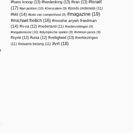
Israël
hans knoop
(13)
herdenking
(13)
iran
(13)
(17)
joods onderwijs
(11)
jan jambon
(10)
Jeruzalem
(9)
magazine
(19)
kkl
(14)
ludo van campenhout
(9)
michael freilich
(16)
moshe aryeh friedman
(14)
n-va
(12)
nederland
(11)
nederzettingen
(9)
negationisme
(10)
olympische spelen
(9)
shimon peres
(9)
veiligheid
(13)
syrië
(12)
unia
(12)
verkiezingen
vrt
(18)
(11)
vlaams belang
(11)
e