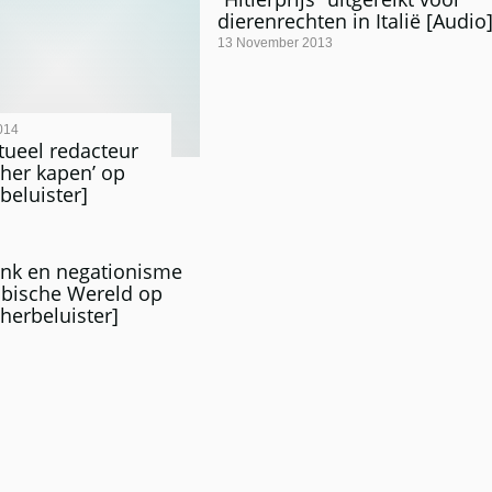
dierenrechten in Italië [Audio
13 November 2013
014
tueel redacteur
sher kapen’ op
beluister]
nk en negationisme
abische Wereld op
[herbeluister]