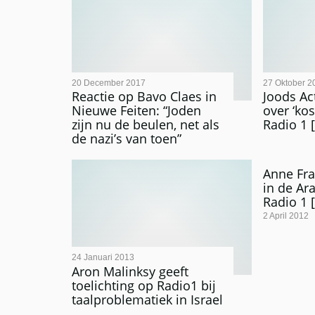
20 December 2017
27 Oktober 2
Reactie op Bavo Claes in
Joods Ac
Nieuwe Feiten: “Joden
over ‘ko
zijn nu de beulen, net als
Radio 1 [
de nazi’s van toen”
Anne Fra
in de Ar
Radio 1 
2 April 2012
24 Januari 2013
Aron Malinksy geeft
toelichting op Radio1 bij
taalproblematiek in Israel