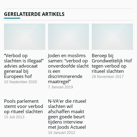
GERELATEERDE ARTIKELS
“Verbod op
Joden en moslims
Beroep bij
slachten is illegaal”
samen: “verbod op
Grondwettelijk Hof
advies advocaat
onverdoofde slacht
tegen verbod op
generaal bij
is een
ritueel slachten
Europees hof
discriminerende
28 November 2017
maatregel”
10 September 2020
7 Januari 2019
Pools parlement
N-VA’er die ritueel
stemt voor verbod
slachten wil
op ritueel slachten
afschaffen maakt
geen goede beurt
15 Juli 2013
tijdens interview
met Joods Actueel
19 Januari 2012