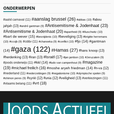
ONDERWERPEN
aanslag brussel
(26)
abou
aalst carnaval
(11)
abbas
(10)
Antisemitisme & Jodenhaat
(23)
jahjah
(13)
andré gantman
(9)
Antisemitisme & Jodenhaat
(20)
apartheid
(9)
Auschwitz
(10)
bart de wever
(15)
beveiliging
(13)
besnijdenis
(10)
brigitte herremans
fjo
(14)
gantman
cd&v
(11)
(10)
ccojb
(9)
chanoeka
(9)
conflict
(10)
gaza
(122)
Hamas
(27)
(14)
hans knoop
(13)
Israël
(17)
herdenking
(13)
iran
(13)
jan jambon
(10)
Jeruzalem
(9)
magazine
kkl
(14)
joods onderwijs
(11)
ludo van campenhout
(9)
(19)
michael freilich
(16)
moshe aryeh friedman
(14)
n-va
(12)
nederland
(11)
nederzettingen
(9)
negationisme
(10)
olympische spelen
(9)
veiligheid
(13)
syrië
(12)
unia
(12)
verkiezingen
(11)
shimon peres
(9)
vrt
(18)
vlaams belang
(11)