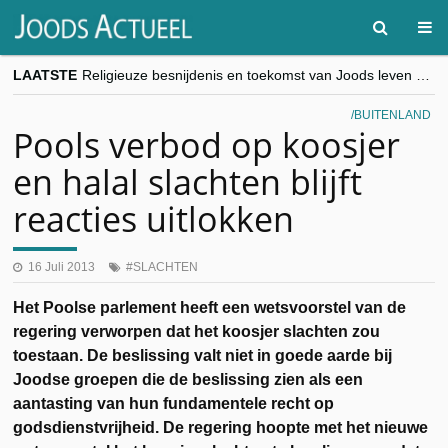
LAATSTE
Religieuze besnijdenis en toekomst van Joods leven centraal tijdens conferentie in Brussel
“Besnijdenisdebat toont hoe moeilijk seculiere Westen minderheden begrijpt”, Jinnih Beels (Vooruit)
CITYTRIP | ROEMENIË – Boekarest: de verrassing van Oost-Europa
BUITENLAND
“Vandaag zit elke Jood in België op de beklaagdenbank”
Pools verbod op koosjer
goKosher lanceert nieuwe website en samenwerking met Mishpacha voor kosher travel en simchas wereldwijd
en halal slachten blijft
reacties uitlokken
16 Juli 2013
SLACHTEN
Het Poolse parlement heeft een wetsvoorstel van de
regering verworpen dat het koosjer slachten zou
toestaan. De beslissing valt niet in goede aarde bij
Joodse groepen die de beslissing zien als een
aantasting van hun fundamentele recht op
godsdienstvrijheid. De regering hoopte met het nieuwe