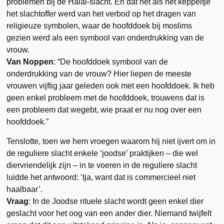
problemen bij de Halal-slacht. En dat net als het keppeltje
het slachtoffer werd van het verbod op het dragen van
religieuze symbolen, waar de hoofddoek bij moslims
gezien werd als een symbool van onderdrukking van de
vrouw.
Van Noppen
: “De hoofddoek symbool van de
onderdrukking van de vrouw? Hier liepen de meeste
vrouwen vijftig jaar geleden ook met een hoofddoek. Ik heb
geen enkel probleem met de hoofddoek, trouwens dat is
een probleem dat wegebt, wie praat er nu nog over een
hoofddoek.”
Tenslotte, toen we hem vroegen waarom hij niet ijvert om in
de reguliere slacht enkele ‘joodse’ praktijken – die wel
diervriendelijk zijn – in te voeren in de reguliere slacht
luidde het antwoord: ’tja, want dat is commercieel niet
haalbaar’.
Vraag
: In de Joodse rituele slacht wordt geen enkel dier
geslacht voor het oog van een ander dier. Niemand twijfelt