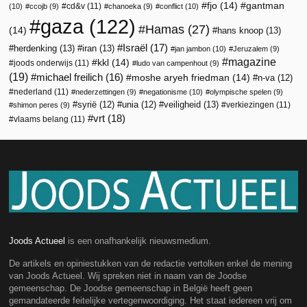
fjo
(14)
gantman
cd&v
(11)
(10)
ccojb
(9)
chanoeka
(9)
conflict
(10)
gaza
(122)
Hamas
(27)
(14)
hans knoop
(13)
Israël
(17)
herdenking
(13)
iran
(13)
jan jambon
(10)
Jeruzalem
(9)
magazine
kkl
(14)
joods onderwijs
(11)
ludo van campenhout
(9)
(19)
michael freilich
(16)
moshe aryeh friedman
(14)
n-va
(12)
nederland
(11)
nederzettingen
(9)
negationisme
(10)
olympische spelen
(9)
veiligheid
(13)
syrië
(12)
unia
(12)
verkiezingen
(11)
shimon peres
(9)
vrt
(18)
vlaams belang
(11)
Joods Actueel
is een onafhankelijk nieuwsmedium.
De artikels en opiniestukken van de redactie vertolken enkel de mening
van Joods Actueel. Wij spreken niet in naam van de Joodse
gemeenschap. De Joodse gemeenschap in België heeft geen
gemandateerde feitelijke vertegenwoordiging. Het staat iedereen vrij om