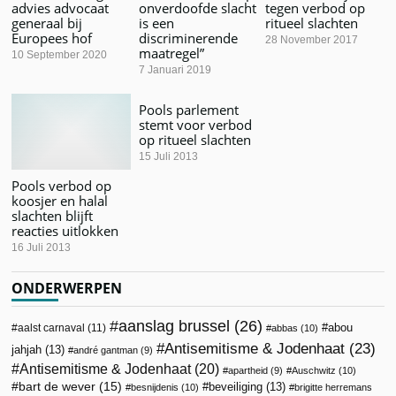
advies advocaat
onverdoofde slacht
tegen verbod op
generaal bij
is een
ritueel slachten
Europees hof
discriminerende
28 November 2017
maatregel”
10 September 2020
7 Januari 2019
Pools parlement
stemt voor verbod
op ritueel slachten
15 Juli 2013
Pools verbod op
koosjer en halal
slachten blijft
reacties uitlokken
16 Juli 2013
ONDERWERPEN
aanslag brussel
(26)
abou
aalst carnaval
(11)
abbas
(10)
Antisemitisme & Jodenhaat
(23)
jahjah
(13)
andré gantman
(9)
Antisemitisme & Jodenhaat
(20)
apartheid
(9)
Auschwitz
(10)
bart de wever
(15)
beveiliging
(13)
besnijdenis
(10)
brigitte herremans