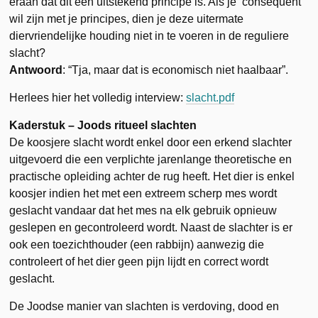
eraan dat dit een uitstekend principe is. Als je consequent
wil zijn met je principes, dien je deze uitermate
diervriendelijke houding niet in te voeren in de reguliere
slacht?
Antwoord
: “Tja, maar dat is economisch niet haalbaar”.
Herlees hier het volledig interview:
slacht.pdf
Kaderstuk – Joods ritueel slachten
De koosjere slacht wordt enkel door een erkend slachter
uitgevoerd die een verplichte jarenlange theoretische en
practische opleiding achter de rug heeft. Het dier is enkel
koosjer indien het met een extreem scherp mes wordt
geslacht vandaar dat het mes na elk gebruik opnieuw
geslepen en gecontroleerd wordt. Naast de slachter is er
ook een toezichthouder (een rabbijn) aanwezig die
controleert of het dier geen pijn lijdt en correct wordt
geslacht.
De Joodse manier van slachten is verdoving, dood en