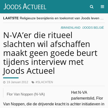
LAATSTE
Religieuze besnijdenis en toekomst van Joods leven centraal tijdens conferentie in Brussel
“Besnijdenisdebat toont hoe moeilijk seculiere Westen minderheden begrijpt”, Jinnih Beels (Vooruit)
CITYTRIP | ROEMENIË – Boekarest: de verrassing van Oost-Europa
BINNENLAND
JOODS BELGIË
“Vandaag zit elke Jood in België op de beklaagdenbank”
N-VA’er die ritueel
goKosher lanceert nieuwe website en samenwerking met Mishpacha voor kosher travel en simchas wereldwijd
slachten wil afschaffen
maakt geen goede beurt
tijdens interview met
Joods Actueel
19 Januari 2012
SLACHTEN
Het N-VA
Flor Van Noppen (N-VA)
parlementslid, Flor
Van Noppen, die de drijvende kracht is achter initiatieven in