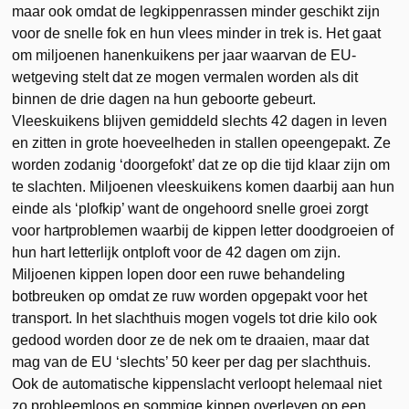
maar ook omdat de legkippenrassen minder geschikt zijn
voor de snelle fok en hun vlees minder in trek is. Het gaat
om miljoenen hanenkuikens per jaar waarvan de EU-
wetgeving stelt dat ze mogen vermalen worden als dit
binnen de drie dagen na hun geboorte gebeurt.
Vleeskuikens blijven gemiddeld slechts 42 dagen in leven
en zitten in grote hoeveelheden in stallen opeengepakt. Ze
worden zodanig ‘doorgefokt’ dat ze op die tijd klaar zijn om
te slachten. Miljoenen vleeskuikens komen daarbij aan hun
einde als ‘plofkip’ want de ongehoord snelle groei zorgt
voor hartproblemen waarbij de kippen letter doodgroeien of
hun hart letterlijk ontploft voor de 42 dagen om zijn.
Miljoenen kippen lopen door een ruwe behandeling
botbreuken op omdat ze ruw worden opgepakt voor het
transport. In het slachthuis mogen vogels tot drie kilo ook
gedood worden door ze de nek om te draaien, maar dat
mag van de EU ‘slechts’ 50 keer per dag per slachthuis.
Ook de automatische kippenslacht verloopt helemaal niet
zo probleemloos en sommige kippen overleven op een