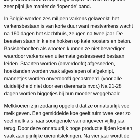
zeer pijnlijke manier de ‘lopende’ band.
In België worden zes miljoen varkens gekweekt, het
varkensbestaan is van korte duur want mestvarkens wacht
na 180 dagen het slachthuis, zeugen na twee jaar. De
beesten staan in kleine hokken op kale roosters en beton.
Basisbehoeften als wroeten kunnen ze niet bevredigen
waardoor varkens een uitermate gestresseerd bestaan
leiden. Staarten worden (onverdoofd) afgesneden,
hoektanden worden vaak afgeslepen of afgeknipt,
mannetjes worden onverdoofd gecastreerd. (voor alle
duidelijkheid niet door een dierenarts nvdr.) Na 21-28
dagen worden biggetjes bij hun moeder weggehaald.
Melkkoeien zijn zodanig opgefokt dat ze onnatuurlijk veel
melk geven. Een gemiddelde koe geeft ruim twee keer zo
veel melk als haar soortgenote van ongeveer vijftig jaar
terug. Door deze onnatuurlijk hoge productie lijden koeien
vaak aan pijnlijke uierontstekingen. Na vier jaar wordt de